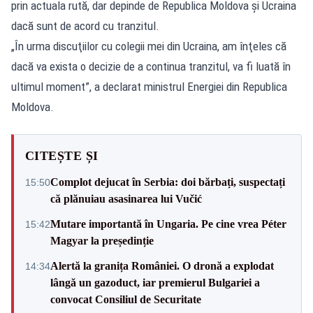
prin actuala rută, dar depinde de Republica Moldova şi Ucraina
dacă sunt de acord cu tranzitul.
„În urma discuţiilor cu colegii mei din Ucraina, am înţeles că
dacă va exista o decizie de a continua tranzitul, va fi luată în
ultimul moment”, a declarat ministrul Energiei din Republica
Moldova.
CITEȘTE ȘI
Complot dejucat în Serbia: doi bărbați, suspectați
15:50
că plănuiau asasinarea lui Vučić
Mutare importantă în Ungaria. Pe cine vrea Péter
15:42
Magyar la președinție
Alertă la granița României. O dronă a explodat
14:34
lângă un gazoduct, iar premierul Bulgariei a
convocat Consiliul de Securitate