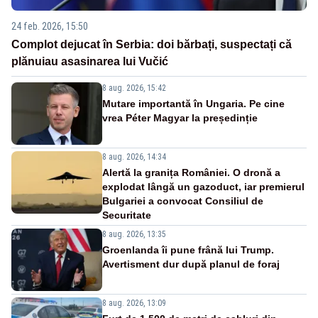
24 feb. 2026, 15:50
Complot dejucat în Serbia: doi bărbați, suspectați că
plănuiau asasinarea lui Vučić
8 aug. 2026, 15:42
Mutare importantă în Ungaria. Pe cine
vrea Péter Magyar la președinție
8 aug. 2026, 14:34
Alertă la granița României. O dronă a
explodat lângă un gazoduct, iar premierul
Bulgariei a convocat Consiliul de
Securitate
8 aug. 2026, 13:35
Groenlanda îi pune frână lui Trump.
Avertisment dur după planul de foraj
8 aug. 2026, 13:09