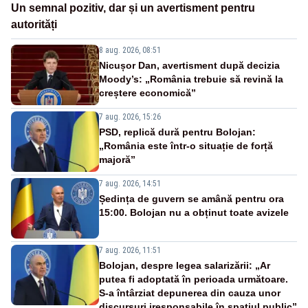
Un semnal pozitiv, dar și un avertisment pentru
autorități
8 aug. 2026, 08:51
Nicușor Dan, avertisment după decizia
Moody’s: „România trebuie să revină la
creștere economică”
7 aug. 2026, 15:26
PSD, replică dură pentru Bolojan:
„România este într-o situație de forță
majoră”
7 aug. 2026, 14:51
Ședința de guvern se amână pentru ora
15:00. Bolojan nu a obținut toate avizele
7 aug. 2026, 11:51
Bolojan, despre legea salarizării: „Ar
putea fi adoptată în perioada următoare.
S-a întârziat depunerea din cauza unor
discursuri iresponsabile în spaţiul public”