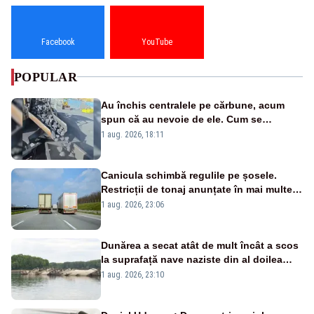
Facebook
YouTube
POPULAR
Au închis centralele pe cărbune, acum
spun că au nevoie de ele. Cum se
pasează vina în plină criză energetică
1 aug. 2026, 18:11
Canicula schimbă regulile pe șosele.
Restricții de tonaj anunțate în mai multe
județe
1 aug. 2026, 23:06
Dunărea a secat atât de mult încât a scos
la suprafață nave naziste din al doilea
război mondial
1 aug. 2026, 23:10