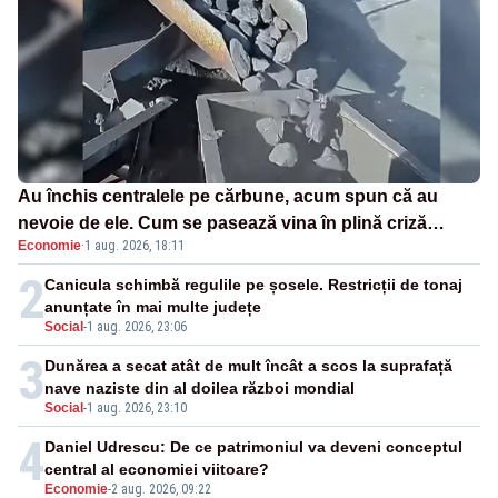
Au închis centralele pe cărbune, acum spun că au
nevoie de ele. Cum se pasează vina în plină criză
Economie
·
1 aug. 2026, 18:11
energetică
2
Canicula schimbă regulile pe șosele. Restricții de tonaj
anunțate în mai multe județe
Social
-
1 aug. 2026, 23:06
3
Dunărea a secat atât de mult încât a scos la suprafață
nave naziste din al doilea război mondial
Social
-
1 aug. 2026, 23:10
4
Daniel Udrescu: De ce patrimoniul va deveni conceptul
central al economiei viitoare?
Economie
-
2 aug. 2026, 09:22