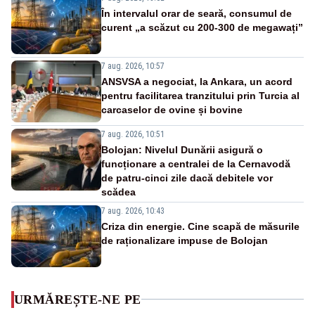
În intervalul orar de seară, consumul de
curent „a scăzut cu 200-300 de megawați”
7 aug. 2026, 10:57
ANSVSA a negociat, la Ankara, un acord
pentru facilitarea tranzitului prin Turcia al
carcaselor de ovine și bovine
7 aug. 2026, 10:51
Bolojan: Nivelul Dunării asigură o
funcționare a centralei de la Cernavodă
de patru-cinci zile dacă debitele vor
scădea
7 aug. 2026, 10:43
Criza din energie. Cine scapă de măsurile
de raționalizare impuse de Bolojan
URMĂREȘTE-NE PE