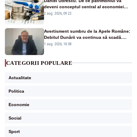
Daniel Udrescu: De ce patrimoniul va
deveni conceptul central al economiei
viitoare?
2 aug. 2026, 09:22
Avertisment sumbru de la Apele Române:
Debitul Dunării va continua să scadă.
Cernavodă s-ar putea închide în 4 zile
1 aug. 2026, 18:08
CATEGORII POPULARE
Actualitate
Politica
Economie
Social
Sport