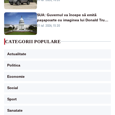
SUA: Guvernul va începe să emită
paşapoarte cu imaginea lui Donald Trump
începând cu 8 august
31 iul. 2026, 15:20
CATEGORII POPULARE
Actualitate
Politica
Economie
Social
Sport
Sanatate