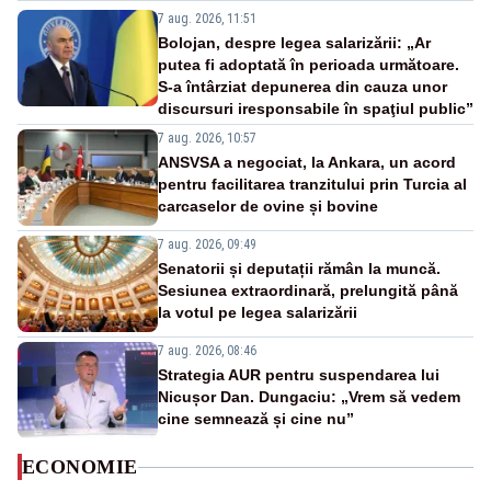
7 aug. 2026, 11:51
Bolojan, despre legea salarizării: „Ar
putea fi adoptată în perioada următoare.
S-a întârziat depunerea din cauza unor
discursuri iresponsabile în spaţiul public”
7 aug. 2026, 10:57
ANSVSA a negociat, la Ankara, un acord
pentru facilitarea tranzitului prin Turcia al
carcaselor de ovine și bovine
7 aug. 2026, 09:49
Senatorii și deputații rămân la muncă.
Sesiunea extraordinară, prelungită până
la votul pe legea salarizării
7 aug. 2026, 08:46
Strategia AUR pentru suspendarea lui
Nicușor Dan. Dungaciu: „Vrem să vedem
cine semnează și cine nu”
ECONOMIE