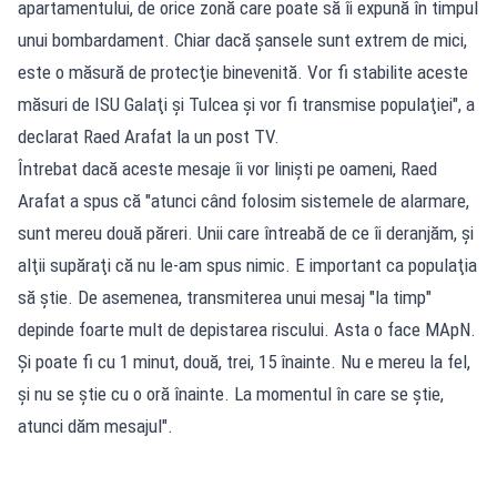
apartamentului, de orice zonă care poate să îi expună în timpul
unui bombardament. Chiar dacă şansele sunt extrem de mici,
este o măsură de protecţie binevenită. Vor fi stabilite aceste
măsuri de ISU Galaţi şi Tulcea şi vor fi transmise populaţiei", a
declarat Raed Arafat la un post TV.
Întrebat dacă aceste mesaje îi vor linişti pe oameni, Raed
Arafat a spus că "atunci când folosim sistemele de alarmare,
sunt mereu două păreri. Unii care întreabă de ce îi deranjăm, şi
alţii supăraţi că nu le-am spus nimic. E important ca populaţia
să ştie. De asemenea, transmiterea unui mesaj "la timp"
depinde foarte mult de depistarea riscului. Asta o face MApN.
Şi poate fi cu 1 minut, două, trei, 15 înainte. Nu e mereu la fel,
şi nu se ştie cu o oră înainte. La momentul în care se ştie,
atunci dăm mesajul".