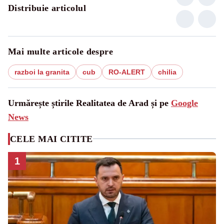
Distribuie articolul
Mai multe articole despre
razboi la granita
cub
RO-ALERT
chilia
Urmărește știrile Realitatea de Arad și pe
Google
News
CELE MAI CITITE
1