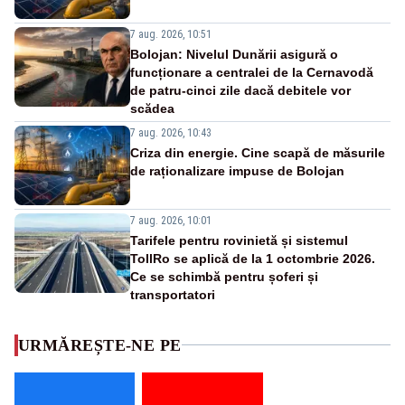
7 aug. 2026, 10:51
Bolojan: Nivelul Dunării asigură o
funcționare a centralei de la Cernavodă
de patru-cinci zile dacă debitele vor
scădea
7 aug. 2026, 10:43
Criza din energie. Cine scapă de măsurile
de raționalizare impuse de Bolojan
7 aug. 2026, 10:01
Tarifele pentru rovinietă și sistemul
TollRo se aplică de la 1 octombrie 2026.
Ce se schimbă pentru șoferi și
transportatori
URMĂREȘTE-NE PE