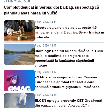
24 feb. 2026, 15:50
Complot dejucat în Serbia: doi bărbați, suspectați că
plănuiau asasinarea lui Vučić
7 aug. 2026, 14:41
Directoarea care a delapidat peste 4,5
milioane lei de la Electrica Serv - trimisă în
judecată
7 aug. 2026, 14:37
Hidrologi: Debitul Dunării rămâne la 1.400
mc/s; o tendință de creștere este
preconizată la jumătatea săptămânii
viitoare
7 aug. 2026, 14:32
eMAG are un singur acționar. Comisia
Europeană a aprobat tranzacția care
schimbă structura gigantului românesc
7 aug. 2026, 14:30
ELCEN oprește preventiv CET Grozăvești
din cauza caniculei. Apa caldă în