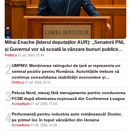
Mihai Enache (liderul deputaților AUR): „Senatorii PNL
și Guvernul vor să scoată la vânzare bunuri publice
Politica
·
31 iul. 2026, 15:44
pentru a stinge datoriile pentru vaccinurile Pfizer!”
2
UMPMV: Menținerea ratingului de țară ar reprezenta un
semnal pozitiv pentru România. Autoritățile trebuie să
continue consolidarea stabilității economice și
Politica
-
31 iul. 2026, 15:51
financiare
3
Peluza Nord, mesaj fără menajamente pentru conducerea
FCSB după eliminarea rușinoasă din Conference League
Actualitate
-
31 iul. 2026, 15:54
4
Performanță pentru industria auto românească! Duster,
pe primul loc în topul vânzărilor din Ucraina
Actualitate
-
31 iul. 2026, 16:20