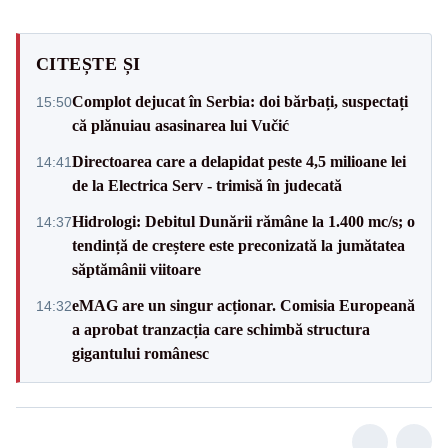
CITEȘTE ȘI
Complot dejucat în Serbia: doi bărbați, suspectați
15:50
că plănuiau asasinarea lui Vučić
Directoarea care a delapidat peste 4,5 milioane lei
14:41
de la Electrica Serv - trimisă în judecată
Hidrologi: Debitul Dunării rămâne la 1.400 mc/s; o
14:37
tendință de creștere este preconizată la jumătatea
săptămânii viitoare
eMAG are un singur acționar. Comisia Europeană
14:32
a aprobat tranzacția care schimbă structura
gigantului românesc