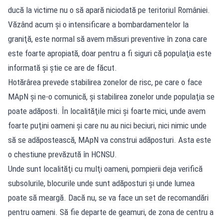
ducă la victime nu o să apară niciodată pe teritoriul României.
Văzând acum şi o intensificare a bombardamentelor la
graniţă, este normal să avem măsuri preventive în zona care
este foarte apropiată, doar pentru a fi siguri că populaţia este
informată şi ştie ce are de făcut.
Hotărârea prevede stabilirea zonelor de risc, pe care o face
MApN şi ne-o comunică, şi stabilirea zonelor unde populaţia se
poate adăposti. În localităţile mici şi foarte mici, unde avem
foarte puţini oameni şi care nu au nici beciuri, nici nimic unde
să se adăpostească, MApN va construi adăposturi. Asta este
o chestiune prevăzută în HCNSU.
Unde sunt localităţi cu mulţi oameni, pompierii deja verifică
subsolurile, blocurile unde sunt adăposturi şi unde lumea
poate să meargă. Dacă nu, se va face un set de recomandări
pentru oameni. Să fie departe de geamuri, de zona de centru a