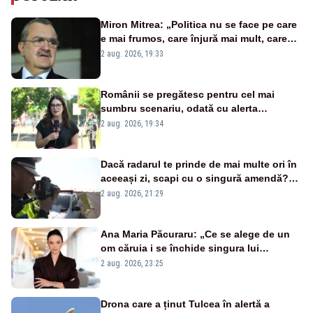
Miron Mitrea: „Politica nu se face pe care
e mai frumos, care înjură mai mult, care
țipă mai tare, ci pe proiecte”
2 aug. 2026, 19:33
Românii se pregătesc pentru cel mai
sumbru scenariu, odată cu alerta
energetică
2 aug. 2026, 19:34
Dacă radarul te prinde de mai multe ori în
aceeași zi, scapi cu o singură amendă?
Ce spune legea
2 aug. 2026, 21:29
Ana Maria Păcuraru: „Ce se alege de un
om căruia i se închide singura lui
portiță?”
2 aug. 2026, 23:25
Drona care a ținut Tulcea în alertă a