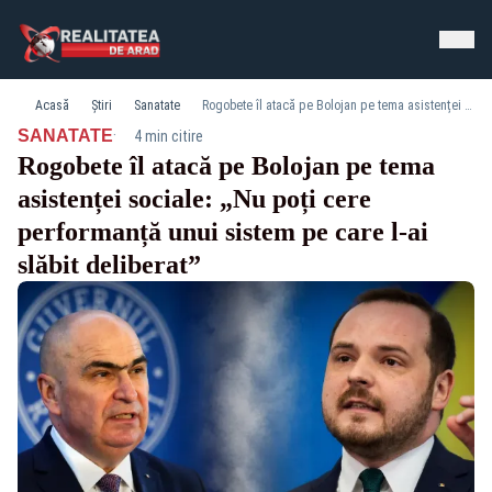
Acasă
Știri
Sanatate
Rogobete îl atacă pe Bolojan pe tema asistenței sociale: „Nu poți cere performanță unui sistem pe care l-ai slăbit deliberat”
·
SANATATE
4 min citire
Rogobete îl atacă pe Bolojan pe tema
asistenței sociale: „Nu poți cere
performanță unui sistem pe care l-ai
slăbit deliberat”