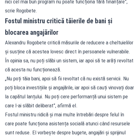
nici cel mai bun program nu poate funcționa fără finanțare”,
scrie Rogobete.
Fostul ministru critică tăierile de bani și
blocarea angajărilor
Alexandru Rogobete critică măsurile de reducere a cheltuielilor
și susține că acestea lovesc direct în persoanele vulnerabile.
În opinia sa, nu poți slăbi un sistem, iar apoi să te arăți revoltat
că acesta nu funcționează.
„Nu poți tăia bani, apoi să fii revoltat că nu există servicii. Nu
poți bloca investițiile și angajările, iar apoi să cauți vinovați doar
la capătul lanțului. Nu poți cere performanță unui sistem pe
care l-ai slăbit deliberat”, afirmă el.
Fostul ministru ridică și mai multe întrebări despre felul în
care poate funcționa asistența socială atunci când resursele
sunt reduse. El vorbește despre bugete, angajări și sprijinul