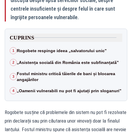
discuția despre lipsa serviciilor sociale, despre
centrele insuficiente și despre felul în care sunt
îngrijite persoanele vulnerabile.
CUPRINS
Rogobete respinge ideea „salvatorului unic”
1
„Asistența socială din România este subfinanțată”
2
Fostul ministru critică tăierile de bani și blocarea
3
angajărilor
„Oamenii vulnerabili nu pot fi ajutați prin sloganuri”
4
Rogobete susține că problemele din sistem nu pot fi rezolvate
prin declarații sau prin căutarea unor vinovați doar la finalul
lanțului. Fostul ministru spune că asistența socială are nevoie