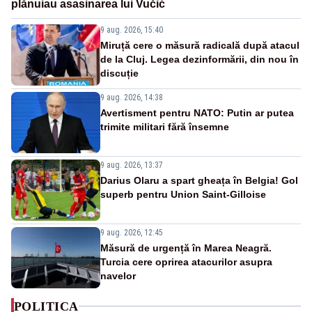
plănuiau asasinarea lui Vučić
9 aug. 2026, 15:40
Miruță cere o măsură radicală după atacul
de la Cluj. Legea dezinformării, din nou în
discuție
9 aug. 2026, 14:38
Avertisment pentru NATO: Putin ar putea
trimite militari fără însemne
9 aug. 2026, 13:37
Darius Olaru a spart gheața în Belgia! Gol
superb pentru Union Saint-Gilloise
9 aug. 2026, 12:45
Măsură de urgență în Marea Neagră.
Turcia cere oprirea atacurilor asupra
navelor
POLITICA