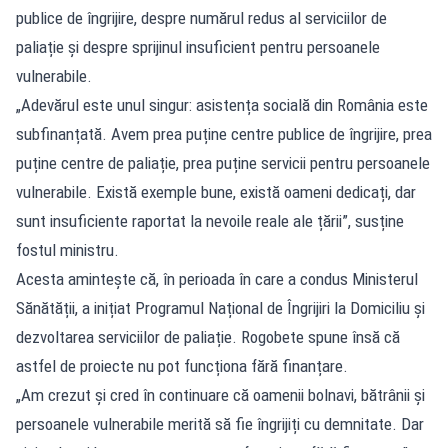
publice de îngrijire, despre numărul redus al serviciilor de
paliație și despre sprijinul insuficient pentru persoanele
vulnerabile.
„Adevărul este unul singur: asistența socială din România este
subfinanțată. Avem prea puține centre publice de îngrijire, prea
puține centre de paliație, prea puține servicii pentru persoanele
vulnerabile. Există exemple bune, există oameni dedicați, dar
sunt insuficiente raportat la nevoile reale ale țării”, susține
fostul ministru.
Acesta amintește că, în perioada în care a condus Ministerul
Sănătății, a inițiat Programul Național de Îngrijiri la Domiciliu și
dezvoltarea serviciilor de paliație. Rogobete spune însă că
astfel de proiecte nu pot funcționa fără finanțare.
„Am crezut și cred în continuare că oamenii bolnavi, bătrânii și
persoanele vulnerabile merită să fie îngrijiți cu demnitate. Dar