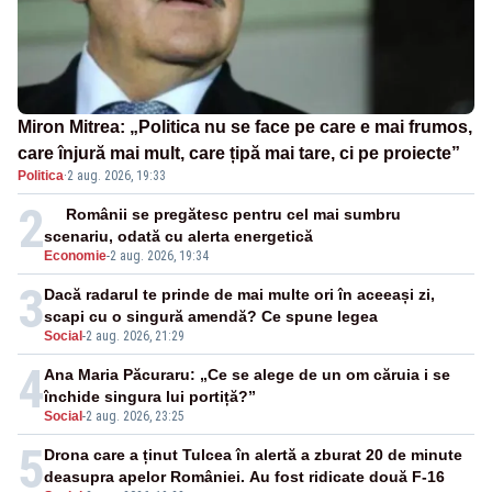
Miron Mitrea: „Politica nu se face pe care e mai frumos,
care înjură mai mult, care țipă mai tare, ci pe proiecte”
Politica
·
2 aug. 2026, 19:33
2
Românii se pregătesc pentru cel mai sumbru
scenariu, odată cu alerta energetică
Economie
-
2 aug. 2026, 19:34
3
Dacă radarul te prinde de mai multe ori în aceeași zi,
scapi cu o singură amendă? Ce spune legea
Social
-
2 aug. 2026, 21:29
4
Ana Maria Păcuraru: „Ce se alege de un om căruia i se
închide singura lui portiță?”
Social
-
2 aug. 2026, 23:25
5
Drona care a ținut Tulcea în alertă a zburat 20 de minute
deasupra apelor României. Au fost ridicate două F-16