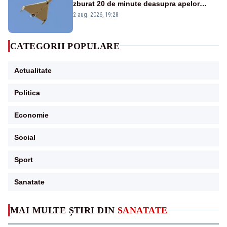
zburat 20 de minute deasupra apelor
României. Au fost ridicate două F-16
2 aug. 2026, 19:28
CATEGORII POPULARE
Actualitate
Politica
Economie
Social
Sport
Sanatate
MAI MULTE ȘTIRI DIN
SANATATE