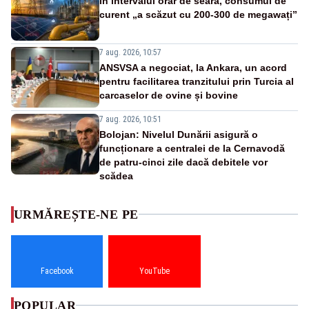
În intervalul orar de seară, consumul de
curent „a scăzut cu 200-300 de megawați”
7 aug. 2026, 10:57
ANSVSA a negociat, la Ankara, un acord
pentru facilitarea tranzitului prin Turcia al
carcaselor de ovine și bovine
7 aug. 2026, 10:51
Bolojan: Nivelul Dunării asigură o
funcționare a centralei de la Cernavodă
de patru-cinci zile dacă debitele vor
scădea
URMĂREȘTE-NE PE
Facebook
YouTube
POPULAR