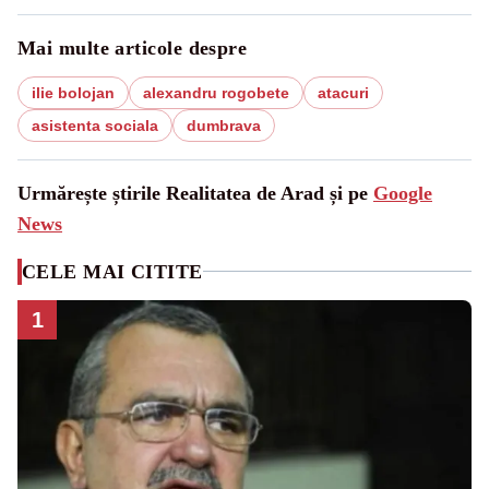
Mai multe articole despre
ilie bolojan
alexandru rogobete
atacuri
asistenta sociala
dumbrava
Urmărește știrile Realitatea de Arad și pe
Google
News
CELE MAI CITITE
1