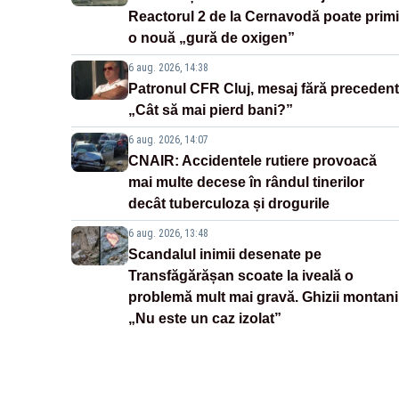
Reactorul 2 de la Cernavodă poate primi
o nouă „gură de oxigen”
6 aug. 2026, 14:38
Patronul CFR Cluj, mesaj fără precedent
„Cât să mai pierd bani?”
6 aug. 2026, 14:07
CNAIR: Accidentele rutiere provoacă
mai multe decese în rândul tinerilor
decât tuberculoza și drogurile
6 aug. 2026, 13:48
Scandalul inimii desenate pe
Transfăgărășan scoate la iveală o
problemă mult mai gravă. Ghizii montani
„Nu este un caz izolat”