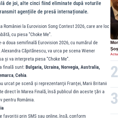
 de joi, alte cinci fiind eliminate după voturile
, transmit agențiile de presă internaționale.
a României la Eurovision Song Contest 2026, care are loc
âmbătă, cu piesa "Choke Me".
de-a doua semifinală Eurovision 2026, cu numărul de
Mom
Șoș
 Alexandra Căpitănescu, va urca pe scena Wiener
Actua
într
 sa şi va interpreta piesa "Choke Me".
a finală sunt:
Bulgaria, Ucraina, Norvegia, Australia,
nemarca
,
Cehia
.
u urcat pe scenă şi reprezentanţii Franţei, Marii Britanii
ate direct în Marea Finală, însă publicul din aceste ţări a
siv pentru România.
ia
e favoriţii prin SMS sau online, însă, conform