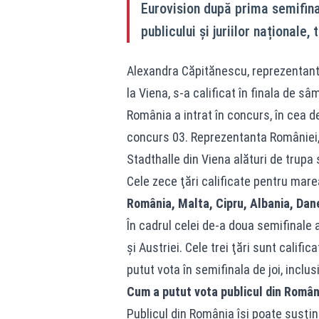
Eurovision după prima semifinală
publicului și juriilor naționale
Alexandra Căpitănescu, reprezentant
la Viena, s-a calificat în finala de s
România a intrat în concurs, în cea 
concurs 03. Reprezentanta României,
Stadthalle din Viena alături de trupa
Cele zece ţări calificate pentru mare
România, Malta, Cipru, Albania, Da
În cadrul celei de-a doua semifinale a
şi Austriei. Cele trei ţări sunt calific
putut vota în semifinala de joi, inclu
Cum a putut vota publicul din Român
Publicul din România îşi poate susţin