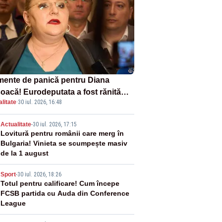
ente de panică pentru Diana
oacă! Eurodeputata a fost rănită
litate
·
30 iul. 2026, 16:48
-un accident rutier
2
Actualitate
-
30 iul. 2026, 17:15
Lovitură pentru românii care merg în
Bulgaria! Vinieta se scumpește masiv
de la 1 august
3
Sport
-
30 iul. 2026, 18:26
Totul pentru calificare! Cum începe
FCSB partida cu Auda din Conference
League