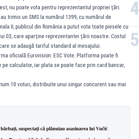
st, nu poate vota pentru reprezentantul propriei ţări.
i au trimis un SMS la numărul 1399, cu numărul de
nala II, publicul din România a putut vota toate piesele cu
i 03, care aparţine reprezentantei ţării noastre. Costul
 care se adaugă tariful standard al mesajului.
orma oficială Eurovision: ESC Vote. Platforma poate fi
 pe calculator, iar plata se poate face prin card bancar,
mum 10 voturi, distribuite unui singur concurent sau mai
bărbați, suspectați că plănuiau asasinarea lui Vučić