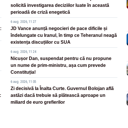
solicită investigarea deciziilor luate în această
perioadă de criză enegetică
6 aug. 2026, 11:27
:
JD Vance anunță negocieri de pace dificile și
îndelungate cu Iranul, în timp ce Teheranul neagă
existența discuțiilor cu SUA
6 aug. 2026, 11:24
Nicușor Dan, suspendat pentru că nu propune
un nume de prim-ministru, așa cum prevede
Constituția!
6 aug. 2026, 11:05
Zi decisivă la Înalta Curte. Guvernul Bolojan află
:
astăzi dacă trebuie să plătească aproape un
miliard de euro grefierilor