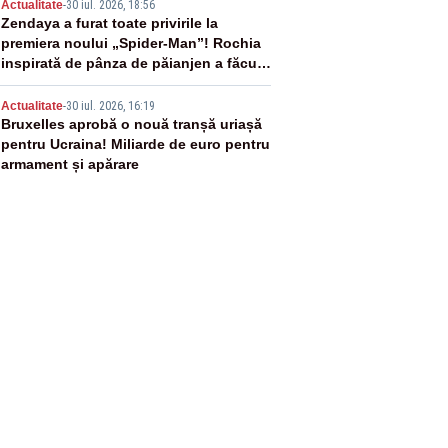
4
Actualitate
-
30 iul. 2026, 18:56
Zendaya a furat toate privirile la
premiera noului „Spider-Man”! Rochia
inspirată de pânza de păianjen a făcut
senzație
5
Actualitate
-
30 iul. 2026, 16:19
Bruxelles aprobă o nouă tranșă uriașă
pentru Ucraina! Miliarde de euro pentru
armament și apărare