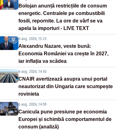
Bolojan anunță restricțiile de consum
energetic. Centralele pe combustibili
fosili, repornite. La ore de vârf se va
apela la importuri - LIVE TEXT
6 aug. 2026, 15:23
Alexandru Nazare, veste bună:
Economia României va crește în 2027,
iar inflația va scădea
6 aug. 2026, 14:43
CNAIR avertizează asupra unui portal
neautorizat din Ungaria care scumpește
rovinieta
6 aug. 2026, 14:09
Canicula pune presiune pe economia
Europei și schimbă comportamentul de
consum (analiză)