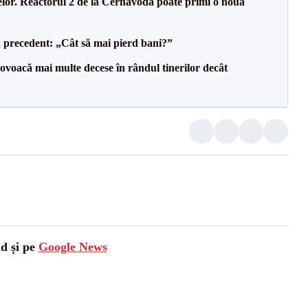
elor. Reactorul 2 de la Cernavodă poate primi o nouă
 precedent: „Cât să mai pierd bani?”
voacă mai multe decese în rândul tinerilor decât
ad și pe
Google News