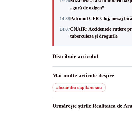
Miza uriașă a scufundării barj
15:24
„gură de oxigen”
Patronul CFR Cluj, mesaj fără
14:38
CNAIR: Accidentele rutiere pro
14:07
tuberculoza și drogurile
Distribuie articolul
Mai multe articole despre
alexandra capitanescu
Urmărește știrile Realitatea de Ar