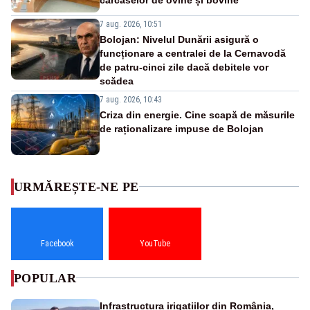
7 aug. 2026, 10:51
Bolojan: Nivelul Dunării asigură o
funcționare a centralei de la Cernavodă
de patru-cinci zile dacă debitele vor
scădea
7 aug. 2026, 10:43
Criza din energie. Cine scapă de măsurile
de raționalizare impuse de Bolojan
URMĂREȘTE-NE PE
Facebook
YouTube
POPULAR
Infrastructura irigațiilor din România,