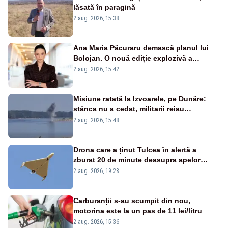
lăsată în paragină
2 aug. 2026, 15:38
Ana Maria Păcuraru demască planul lui
Bolojan. O nouă ediție explozivă a
emisiunii „Miza Zilei” la Realitatea PLUS
2 aug. 2026, 15:42
Misiune ratată la Izvoarele, pe Dunăre:
stânca nu a cedat, militarii reiau
detonările luni – VIDEO
2 aug. 2026, 15:48
Drona care a ținut Tulcea în alertă a
zburat 20 de minute deasupra apelor
României. Au fost ridicate două F-16
2 aug. 2026, 19:28
Carburanții s-au scumpit din nou,
motorina este la un pas de 11 lei/litru
2 aug. 2026, 15:36