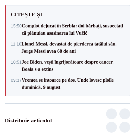
CITEȘTE ȘI
Complot dejucat în Serbia: doi bărbați, suspectați
15:50
că plănuiau asasinarea lui Vučić
Lionel Messi, devastat de pierderea tatălui său.
11:10
Jorge Messi avea 68 de ani
Joe Biden, vești îngrijorătoare despre cancer.
10:51
Boala s-a extins
Vremea se întoarce pe dos. Unde lovesc ploile
09:37
duminică, 9 august
Distribuie articolul