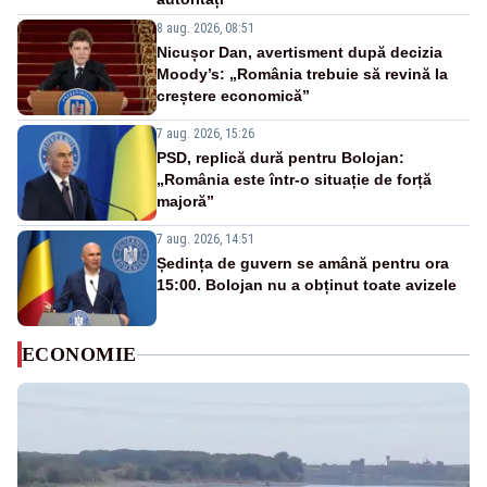
8 aug. 2026, 08:51
Nicușor Dan, avertisment după decizia
Moody’s: „România trebuie să revină la
creștere economică”
7 aug. 2026, 15:26
PSD, replică dură pentru Bolojan:
„România este într-o situație de forță
majoră”
7 aug. 2026, 14:51
Ședința de guvern se amână pentru ora
15:00. Bolojan nu a obținut toate avizele
ECONOMIE