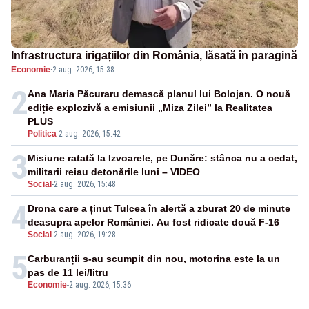
Infrastructura irigațiilor din România, lăsată în paragină
Economie
·
2 aug. 2026, 15:38
2
Ana Maria Păcuraru demască planul lui Bolojan. O nouă
ediție explozivă a emisiunii „Miza Zilei” la Realitatea
PLUS
Politica
-
2 aug. 2026, 15:42
3
Misiune ratată la Izvoarele, pe Dunăre: stânca nu a cedat,
militarii reiau detonările luni – VIDEO
Social
-
2 aug. 2026, 15:48
4
Drona care a ținut Tulcea în alertă a zburat 20 de minute
deasupra apelor României. Au fost ridicate două F-16
Social
-
2 aug. 2026, 19:28
5
Carburanții s-au scumpit din nou, motorina este la un
pas de 11 lei/litru
Economie
-
2 aug. 2026, 15:36