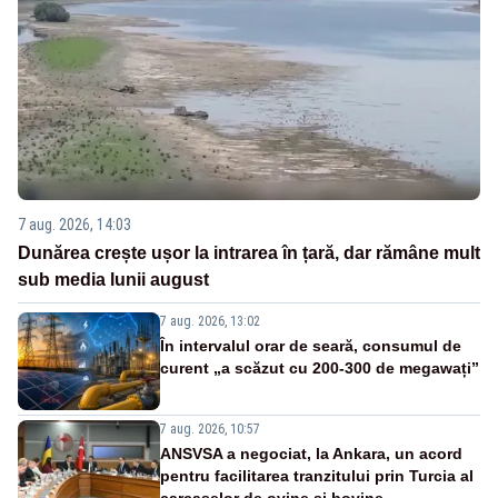
7 aug. 2026, 14:03
Dunărea crește ușor la intrarea în țară, dar rămâne mult
sub media lunii august
7 aug. 2026, 13:02
În intervalul orar de seară, consumul de
curent „a scăzut cu 200-300 de megawați”
7 aug. 2026, 10:57
ANSVSA a negociat, la Ankara, un acord
pentru facilitarea tranzitului prin Turcia al
carcaselor de ovine și bovine