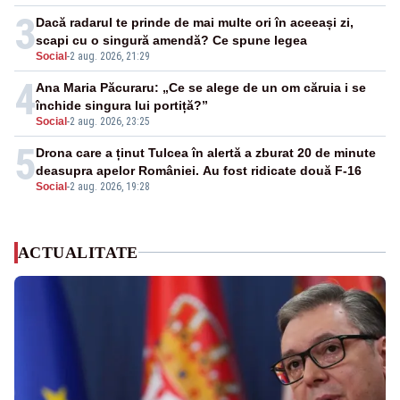
3
Dacă radarul te prinde de mai multe ori în aceeași zi,
scapi cu o singură amendă? Ce spune legea
Social
-
2 aug. 2026, 21:29
4
Ana Maria Păcuraru: „Ce se alege de un om căruia i se
închide singura lui portiță?”
Social
-
2 aug. 2026, 23:25
5
Drona care a ținut Tulcea în alertă a zburat 20 de minute
deasupra apelor României. Au fost ridicate două F-16
Social
-
2 aug. 2026, 19:28
ACTUALITATE