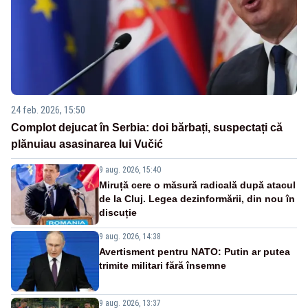
24 feb. 2026, 15:50
Complot dejucat în Serbia: doi bărbați, suspectați că
plănuiau asasinarea lui Vučić
9 aug. 2026, 15:40
Miruță cere o măsură radicală după atacul
de la Cluj. Legea dezinformării, din nou în
discuție
9 aug. 2026, 14:38
Avertisment pentru NATO: Putin ar putea
trimite militari fără însemne
9 aug. 2026, 13:37