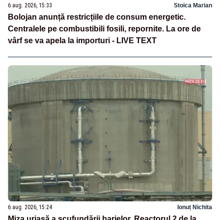
6 aug. 2026, 15:33
Stoica Marian
Bolojan anunță restricțiile de consum energetic.
Centralele pe combustibili fosili, repornite. La ore de
vârf se va apela la importuri - LIVE TEXT
6 aug. 2026, 15:24
Ionuț Nichita
Miza uriașă a scufundării barjelor. Reactorul 2 de la