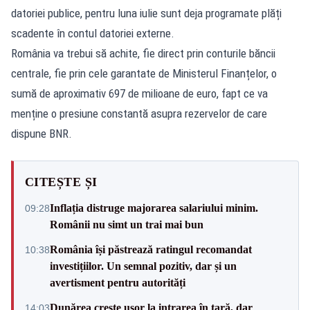
datoriei publice, pentru luna iulie sunt deja programate plăți
scadente în contul datoriei externe.
România va trebui să achite, fie direct prin conturile băncii
centrale, fie prin cele garantate de Ministerul Finanțelor, o
sumă de aproximativ 697 de milioane de euro, fapt ce va
menține o presiune constantă asupra rezervelor de care
dispune BNR.
CITEȘTE ȘI
Inflația distruge majorarea salariului minim.
09:28
Românii nu simt un trai mai bun
România își păstrează ratingul recomandat
10:38
investițiilor. Un semnal pozitiv, dar și un
avertisment pentru autorități
Dunărea crește ușor la intrarea în țară, dar
14:03