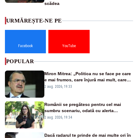
scădea
URMĂREȘTE-NE PE
Facebook
YouTube
POPULAR
Miron Mitrea: „Politica nu se face pe care
e mai frumos, care înjură mai mult, care
țipă mai tare, ci pe proiecte”
2 aug. 2026, 19:33
Românii se pregătesc pentru cel mai
sumbru scenariu, odată cu alerta
energetică
2 aug. 2026, 19:34
Dacă radarul te prinde de mai multe ori în