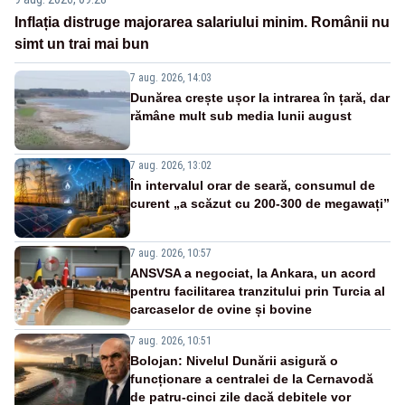
Inflația distruge majorarea salariului minim. Românii nu
simt un trai mai bun
7 aug. 2026, 14:03
Dunărea crește ușor la intrarea în țară, dar
rămâne mult sub media lunii august
7 aug. 2026, 13:02
În intervalul orar de seară, consumul de
curent „a scăzut cu 200-300 de megawați”
7 aug. 2026, 10:57
ANSVSA a negociat, la Ankara, un acord
pentru facilitarea tranzitului prin Turcia al
carcaselor de ovine și bovine
7 aug. 2026, 10:51
Bolojan: Nivelul Dunării asigură o
funcționare a centralei de la Cernavodă
de patru-cinci zile dacă debitele vor