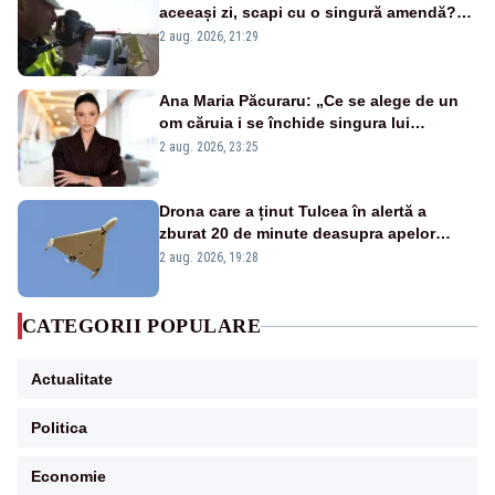
aceeași zi, scapi cu o singură amendă?
Ce spune legea
2 aug. 2026, 21:29
Ana Maria Păcuraru: „Ce se alege de un
om căruia i se închide singura lui
portiță?”
2 aug. 2026, 23:25
Drona care a ținut Tulcea în alertă a
zburat 20 de minute deasupra apelor
României. Au fost ridicate două F-16
2 aug. 2026, 19:28
CATEGORII POPULARE
Actualitate
Politica
Economie