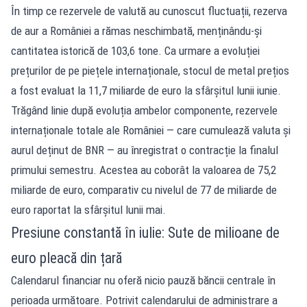
În timp ce rezervele de valută au cunoscut fluctuații, rezerva
de aur a României a rămas neschimbată, menținându-și
cantitatea istorică de 103,6 tone. Ca urmare a evoluției
prețurilor de pe piețele internaționale, stocul de metal prețios
a fost evaluat la 11,7 miliarde de euro la sfârșitul lunii iunie.
Trăgând linie după evoluția ambelor componente, rezervele
internaționale totale ale României — care cumulează valuta și
aurul deținut de BNR — au înregistrat o contracție la finalul
primului semestru. Acestea au coborât la valoarea de 75,2
miliarde de euro, comparativ cu nivelul de 77 de miliarde de
euro raportat la sfârșitul lunii mai.
Presiune constantă în iulie: Sute de milioane de
euro pleacă din țară
Calendarul financiar nu oferă nicio pauză băncii centrale în
perioada următoare. Potrivit calendarului de administrare a