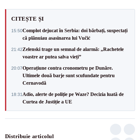
CITEȘTE ȘI
Complot dejucat în Serbia: doi bărbați, suspectați
15:50
că plănuiau asasinarea lui Vučić
Zelenski trage un semnal de alarmă: „Rachetele
21:42
voastre ar putea salva vieți”
Operațiune contra cronometru pe Dunăre.
20:07
Ultimele două barje sunt scufundate pentru
Cernavodă
Adio, alerte de poliție pe Waze? Decizia luată de
18:31
Curtea de Justiție a UE
Distribuie articolul