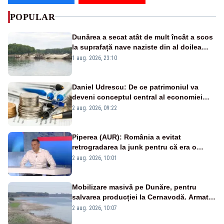
POPULAR
Dunărea a secat atât de mult încât a scos
la suprafață nave naziste din al doilea
război mondial
1 aug. 2026, 23:10
Daniel Udrescu: De ce patrimoniul va
deveni conceptul central al economiei
viitoare?
2 aug. 2026, 09:22
Piperea (AUR): România a evitat
retrogradarea la junk pentru că era o
catastrofă pentru bănci și fondurile de
2 aug. 2026, 10:01
pensii
Mobilizare masivă pe Dunăre, pentru
salvarea producției la Cernavodă. Armata
va detona o stâncă și va devia apa
2 aug. 2026, 10:07
fluviului - IMAGINI AERIENE