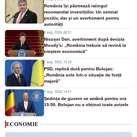
România își păstrează ratingul
recomandat investițiilor. Un semnal
pozitiv, dar și un avertisment pentru
autorități
8 aug. 2026, 08:51
Nicușor Dan, avertisment după decizia
Moody’s: „România trebuie să revină la
creștere economică”
7 aug. 2026, 15:26
PSD, replică dură pentru Bolojan:
„România este într-o situație de forță
majoră”
7 aug. 2026, 14:51
Ședința de guvern se amână pentru ora
15:00. Bolojan nu a obținut toate avizele
ECONOMIE