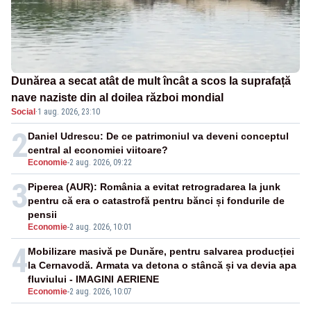
Dunărea a secat atât de mult încât a scos la suprafață
nave naziste din al doilea război mondial
Social
·
1 aug. 2026, 23:10
2
Daniel Udrescu: De ce patrimoniul va deveni conceptul
central al economiei viitoare?
Economie
-
2 aug. 2026, 09:22
3
Piperea (AUR): România a evitat retrogradarea la junk
pentru că era o catastrofă pentru bănci și fondurile de
pensii
Economie
-
2 aug. 2026, 10:01
4
Mobilizare masivă pe Dunăre, pentru salvarea producției
la Cernavodă. Armata va detona o stâncă și va devia apa
fluviului - IMAGINI AERIENE
Economie
-
2 aug. 2026, 10:07