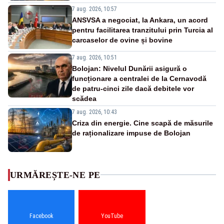
7 aug. 2026, 10:57
ANSVSA a negociat, la Ankara, un acord
pentru facilitarea tranzitului prin Turcia al
carcaselor de ovine și bovine
7 aug. 2026, 10:51
Bolojan: Nivelul Dunării asigură o
funcționare a centralei de la Cernavodă
de patru-cinci zile dacă debitele vor
scădea
7 aug. 2026, 10:43
Criza din energie. Cine scapă de măsurile
de raționalizare impuse de Bolojan
URMĂREȘTE-NE PE
Facebook
YouTube