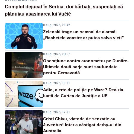
Complot dejucat în Serbia: doi bărbați, suspectați că
plănuiau asasinarea lui Vučić
8 aug. 2026, 21:42
Zelenski trage un semnal de alarmă:
„Rachetele voastre ar putea salva vieți”
8 aug. 2026, 20:07
Operațiune contra cronometru pe Dunăre.
Ultimele două barje sunt scufundate
pentru Cernavodă
8 aug. 2026, 18:31
Adio, alerte de poliție pe Waze? Decizia
luată de Curtea de Justiție a UE
8 aug. 2026, 17:31
Cristi Chivu, victorie de senzație cu
Juventus! Inter a câștigat derby-ul din
Australia