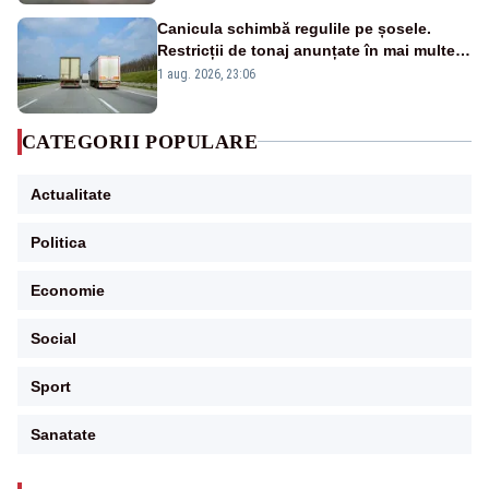
Canicula schimbă regulile pe șosele.
Restricții de tonaj anunțate în mai multe
județe
1 aug. 2026, 23:06
CATEGORII POPULARE
Actualitate
Politica
Economie
Social
Sport
Sanatate