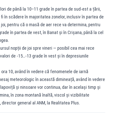
ri de până la 10–11 grade în partea de sud-est a țării,
i în scădere în majoritatea zonelor, inclusiv în partea de
e joi, pentru că o masă de aer rece va determina, pentru
grade în partea de vest, în Banat și în Crișana, până la cel
ogea.
rsul nopții de joi spre vineri — posibil cea mai rece
lori de -15…-13 grade în vest și în depresiunile
a ora 10, având în vedere că fenomenele de iarnă
mesaj meteorologic în această dimineață, având în vedere
 lapoviță și ninsoare vor continua, dar în același timp și
mina, în zona montană înaltă, viscol și vizibilitate
 director general al ANM, la Realitatea Plus.