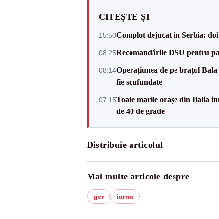
CITEȘTE ȘI
Complot dejucat în Serbia: doi 
15:50
Recomandările DSU pentru parti
08:25
Operațiunea de pe brațul Bala a
08:14
fie scufundate
Toate marile orașe din Italia in
07:15
de 40 de grade
Distribuie articolul
Mai multe articole despre
ger
iarna