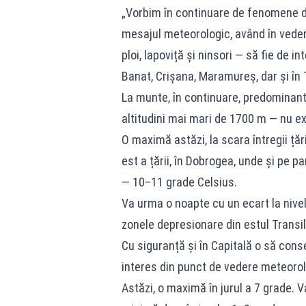
„Vorbim în continuare de fenomene d
mesajul meteorologic, având în vedere
ploi, lapoviță și ninsori — să fie de i
Banat, Crișana, Maramureș, dar și în 
La munte, în continuare, predominant 
altitudini mai mari de 1700 m — nu ex
O maximă astăzi, la scara întregii țăr
est a țării, în Dobrogea, unde și pe pa
— 10–11 grade Celsius.
Va urma o noapte cu un ecart la nivel
zonele depresionare din estul Transil
Cu siguranță și în Capitală o să cons
interes din punct de vedere meteorol
Astăzi, o maximă în jurul a 7 grade. 