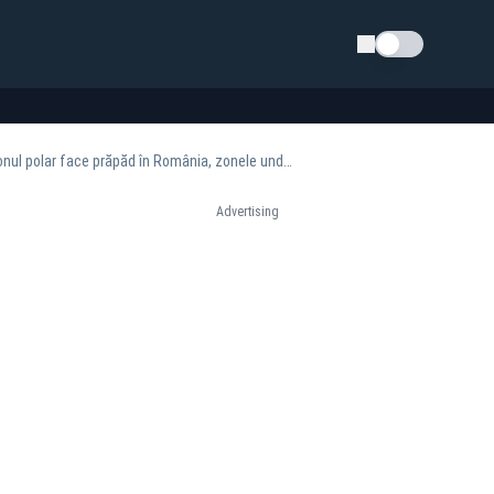
Schimba tema
Șefa ANM trage un semnal de alarmă: cod galben de ninsori în trei sferturi din țară. Ciclonul polar face prăpăd în România, zonele unde va ninge viscolit
Advertising