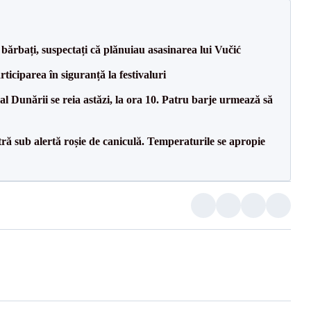
bărbați, suspectați că plănuiau asasinarea lui Vučić
ciparea în siguranță la festivaluri
l Dunării se reia astăzi, la ora 10. Patru barje urmează să
tră sub alertă roșie de caniculă. Temperaturile se apropie