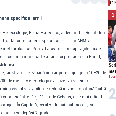
CE
1
ene specifice iernii
e Meteorologie, Elena Mateescu, a declarat la Realitatea
onfruntă cu fenomene specifice iernii, iar ANM va
 meteorologice. Potrivit acesteia, precipitațiile mixte,
nte în cea mai mare parte a țării, cu precădere în Banat,
Moldova.
Scr
mas
te, iar stratul de zăpadă nou ar putea ajunge la 10–20 de
Spor
Cam
1.700 de metri. Meteorologii avertizează și asupra
ermina viscol și vizibilitate redusă în zona montană înaltă.
 cuprinse între -1 și 11 grade Celsius, cele mai ridicate
brogea. În Capitală, cerul va fi mai mult noros, cu
maxima nu va depăși 7 grade.