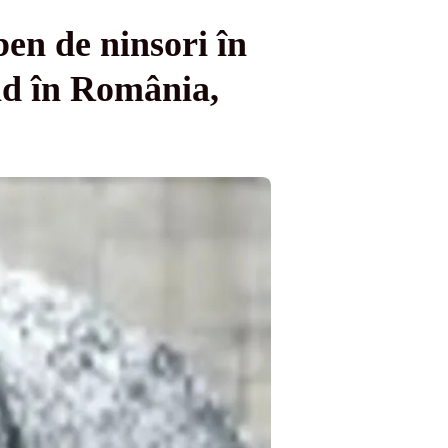
en de ninsori în
păd în România,