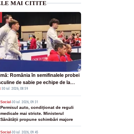
LE MAI CITITE
imă: România în semifinalele probei
culine de sabie pe echipe de la
t
·
30 iul. 2026, 08:59
pionatele Mondiale
2
Social
-
30 iul. 2026, 09:31
Permisul auto, condiționat de reguli
medicale mai stricte. Ministerul
Sănătății propune schimbări majore
Social
-
30 iul. 2026, 09:45