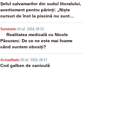
3
Șeful salvamarilor din sudul litoralului,
avertisment pentru părinți: „Niște
cursuri de înot la piscină nu sunt
suficiente”
4
Sanatate
-
30 iul. 2026, 09:52
Realitatea medicală cu Nicole
Păcuraru: De ce ne este mai foame
când suntem obosiți?
5
Actualitate
-
30 iul. 2026, 08:57
Cod galben de caniculă