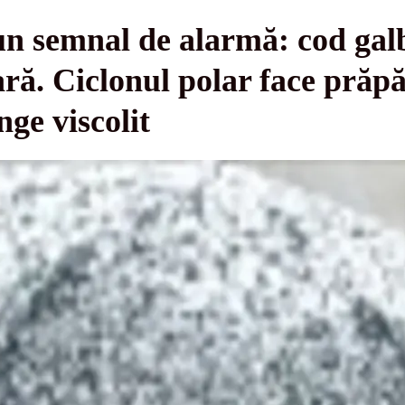
n semnal de alarmă: cod galb
 țară. Ciclonul polar face pră
nge viscolit