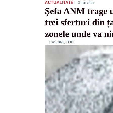
·
ACTUALITATE
3 min citire
Șefa ANM trage u
trei sferturi din
zonele unde va ni
6 ian. 2026, 11:00