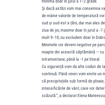
minimă doar în jurul a 1–2 grade.
Și dacă astăzi vom mai consemna valo
de mâine valorile de temperatură vor f
sud și sud-est a țării, dar mai ales d
ziua de joi, maxime doar în jurul a -7 
mult 9–10, nu excludem doar în Dobr
Minimele vor deveni negative pe parcu
noapte din această săptămână — cu va
intramontane, până la -1 pe litoral.
Cu siguranță vom da alte coduri de l
continuă. Până vineri vom emite un 
că precipitațiile sub formă de ploaie,
intensificările de vânt, care vor deter
scăzută.”, a declarat Elena Mateescu,