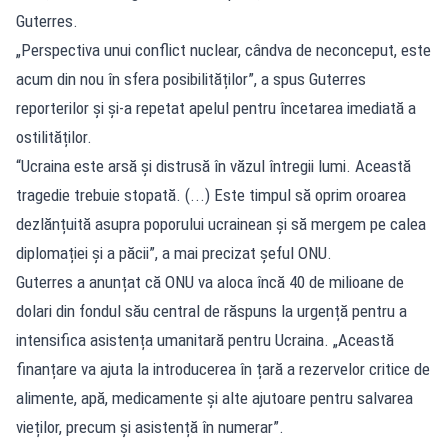
Guterres.
„Perspectiva unui conflict nuclear, cândva de neconceput, este
acum din nou în sfera posibilităților”, a spus Guterres
reporterilor și și-a repetat apelul pentru încetarea imediată a
ostilităților.
“Ucraina este arsă și distrusă în văzul întregii lumi. Această
tragedie trebuie stopată. (...) Este timpul să oprim oroarea
dezlănțuită asupra poporului ucrainean și să mergem pe calea
diplomației și a păcii”, a mai precizat șeful ONU.
Guterres a anunțat că ONU va aloca încă 40 de milioane de
dolari din fondul său central de răspuns la urgență pentru a
intensifica asistența umanitară pentru Ucraina. „Această
finanțare va ajuta la introducerea în țară a rezervelor critice de
alimente, apă, medicamente și alte ajutoare pentru salvarea
vieților, precum și asistență în numerar”.