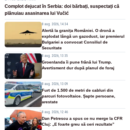
Complot dejucat în Serbia: doi bărbați, suspectați că
plănuiau asasinarea lui Vučić
8 aug. 2026, 14:34
Alertă la granița României. O dronă a
explodat lângă un gazoduct, iar premierul
Bulgariei a convocat Consiliul de
Securitate
8 aug. 2026, 13:35
Groenlanda îi pune frână lui Trump.
Avertisment dur după planul de foraj
8 aug. 2026, 13:09
Furt de 1.500 de metri de cabluri din
parcuri fotovoltaice. Șapte persoane,
arestate
8 aug. 2026, 12:46
Dan Petrescu a spus ce nu merge la CFR
Cluj: „E foarte greu să ceri rezultate”