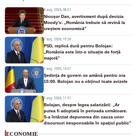
8 aug. 2026, 08:51
Nicușor Dan, avertisment după decizia
Moody’s: „România trebuie să revină la
creștere economică”
7 aug. 2026, 15:26
PSD, replică dură pentru Bolojan:
„România este într-o situație de forță
majoră”
7 aug. 2026, 14:51
Ședința de guvern se amână pentru ora
15:00. Bolojan nu a obținut toate avizele
7 aug. 2026, 11:51
Bolojan, despre legea salarizării: „Ar
putea fi adoptată în perioada următoare.
S-a întârziat depunerea din cauza unor
discursuri iresponsabile în spaţiul public”
ECONOMIE