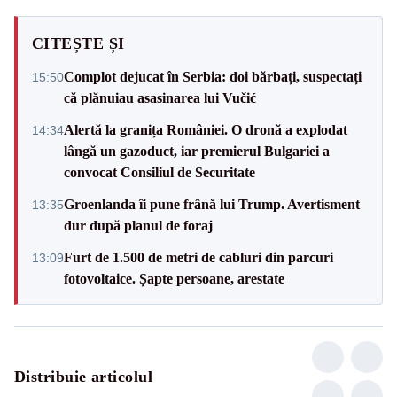
CITEȘTE ȘI
Complot dejucat în Serbia: doi bărbați, suspectați
15:50
că plănuiau asasinarea lui Vučić
Alertă la granița României. O dronă a explodat
14:34
lângă un gazoduct, iar premierul Bulgariei a
convocat Consiliul de Securitate
Groenlanda îi pune frână lui Trump. Avertisment
13:35
dur după planul de foraj
Furt de 1.500 de metri de cabluri din parcuri
13:09
fotovoltaice. Șapte persoane, arestate
Distribuie articolul