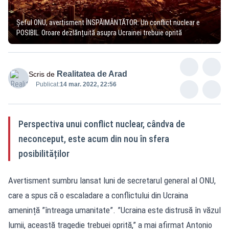
Șeful ONU, avertisment ÎNSPĂIMÂNTĂTOR: Un conflict nuclear e
POSIBIL. Oroare dezlănțuită asupra Ucrainei trebuie oprită
Realitatea de Arad
Scris de
Publicat:
14 mar. 2022, 22:56
Perspectiva unui conflict nuclear, cândva de
neconceput, este acum din nou în sfera
posibilităților
Avertisment sumbru lansat luni de secretarul general al ONU,
care a spus că o escaladare a conflictului din Ucraina
amenință ”întreaga umanitate”. ”Ucraina este distrusă în văzul
lumii, această tragedie trebuei oprită,” a mai afirmat Antonio