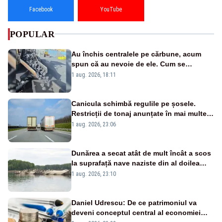
Facebook
YouTube
POPULAR
Au închis centralele pe cărbune, acum
spun că au nevoie de ele. Cum se
pasează vina în plină criză energetică
1 aug. 2026, 18:11
Canicula schimbă regulile pe șosele.
Restricții de tonaj anunțate în mai multe
județe
1 aug. 2026, 23:06
Dunărea a secat atât de mult încât a scos
la suprafață nave naziste din al doilea
război mondial
1 aug. 2026, 23:10
Daniel Udrescu: De ce patrimoniul va
deveni conceptul central al economiei