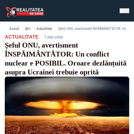
Acasă
Știri
Actualitate
Șeful ONU, avertisment ÎNSPĂIMÂNTĂTOR: Un conflict nuclear e POSIBIL. Oroare dezlănțuită asupra Ucrainei trebuie oprită
·
ACTUALITATE
1 min citire
Șeful ONU, avertisment
ÎNSPĂIMÂNTĂTOR: Un conflict
nuclear e POSIBIL. Oroare dezlănțuită
asupra Ucrainei trebuie oprită