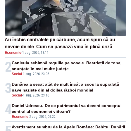
Au închis centralele pe cărbune, acum spun că au
nevoie de ele. Cum se pasează vina în plină criză
Economie
·
1 aug. 2026, 18:11
energetică
2
Canicula schimbă regulile pe șosele. Restricții de tonaj
anunțate în mai multe județe
Social
-
1 aug. 2026, 23:06
3
Dunărea a secat atât de mult încât a scos la suprafață
nave naziste din al doilea război mondial
Social
-
1 aug. 2026, 23:10
4
Daniel Udrescu: De ce patrimoniul va deveni conceptul
central al economiei viitoare?
Economie
-
2 aug. 2026, 09:22
5
Avertisment sumbru de la Apele Române: Debitul Dunării