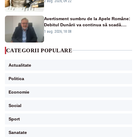
viitoare?
2 aug. 2026, 09:22
Avertisment sumbru de la Apele Române:
Debitul Dunării va continua să scadă.
Cernavodă s-ar putea închide în 4 zile
1 aug. 2026, 18:08
CATEGORII POPULARE
Actualitate
Politica
Economie
Social
Sport
Sanatate