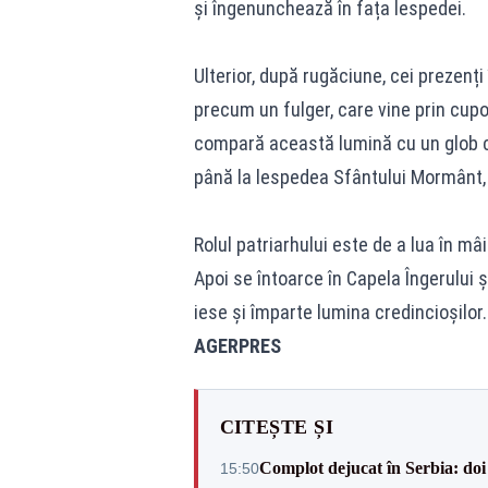
și îngenunchează în fața lespedei.
Ulterior, după rugăciune, cei prezenți
precum un fulger, care vine prin cupo
compară această lumină cu un glob c
până la lespedea Sfântului Mormânt,
Rolul patriarhului este de a lua în mâ
Apoi se întoarce în Capela Îngerului 
iese și împarte lumina credincioșilor.
AGERPRES
CITEȘTE ȘI
Complot dejucat în Serbia: doi 
15:50