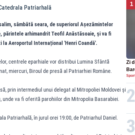
1
 Catedrala Patriarhală
usalim, sâmbătă seara, de superiorul Așezămintelor
, părintele arhimandrit Teofil Anăstăsoaie, și va fi
ți la Aeroportul Internațional 'Henri Coandă'.
elor, centrele eparhiale vor distribui Lumina Sfântă
Zi d
Bare
rmat, miercuri, Biroul de presă al Patriarhiei Române.
Spor
nați
să, prin intermediul unui delegat al Mitropoliei Moldovei și
, unde va fi oferită parohiilor din Mitropolia Basarabiei.
a Patriarhală, în jurul orei 19:00, de Patriarhul Daniel.