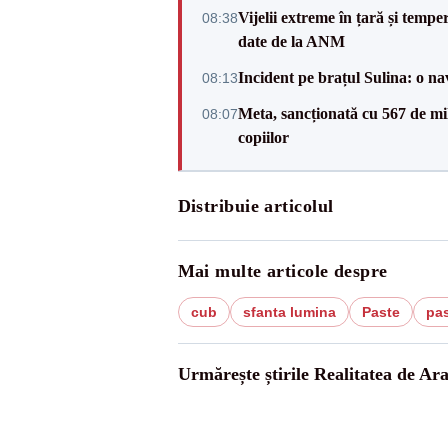
Vijelii extreme în țară și tempe
08:38
date de la ANM
Incident pe brațul Sulina: o na
08:13
Meta, sancționată cu 567 de mil
08:07
copiilor
Distribuie articolul
Mai multe articole despre
cub
sfanta lumina
Paste
pas
Urmărește știrile Realitatea de Ar