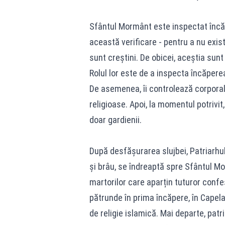
Sfântul Mormânt este inspectat încă 
această verificare - pentru a nu exista
sunt creștini. De obicei, aceștia sunt 
Rolul lor este de a inspecta încăper
De asemenea, îi controlează corpora
religioase. Apoi, la momentul potrivit,
doar gardienii.
După desfășurarea slujbei, Patriarhul 
și brâu, se îndreaptă spre Sfântul Mor
martorilor care aparțin tuturor confes
pătrunde în prima încăpere, în Capela 
de religie islamică. Mai departe, patr