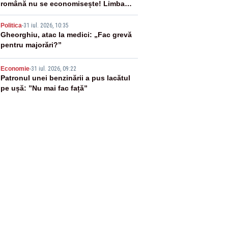
română nu se economisește! Limba
română se sărbătorește!
4
Politica
-
31 iul. 2026, 10:35
Gheorghiu, atac la medici: „Fac grevă
pentru majorări?”
5
Economie
-
31 iul. 2026, 09:22
Patronul unei benzinării a pus lacătul
pe ușă: ”Nu mai fac față”