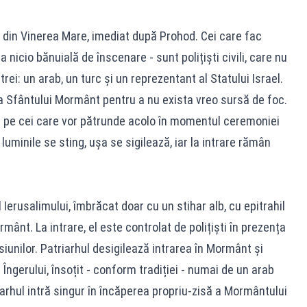
din Vinerea Mare, imediat după Prohod. Cei care fac
 nicio bănuială de înscenare - sunt polițiști civili, care nu
trei: un arab, un turc și un reprezentant al Statului Israel.
ea Sfântului Mormânt pentru a nu exista vreo sursă de foc.
l pe cei care vor pătrunde acolo în momentul ceremoniei
 luminile se sting, ușa se sigilează, iar la intrare rămân
Ierusalimului, îmbrăcat doar cu un stihar alb, cu epitrahil
mânt. La intrare, el este controlat de polițiști în prezența
iunilor. Patriarhul desigilează intrarea în Mormânt și
Îngerului, însoțit - conform tradiției - numai de un arab
iarhul intră singur în încăperea propriu-zisă a Mormântului