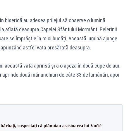
 în biserică au adesea prilejul să observe o lumină
la aflată deasupra Capelei Sfântului Mormânt. Pelerinii
are se împrăștie în mici bucăți. Această lumină ajunge
 aprinzând astfel vata presărată deasupra.
ini această vată aprinsă și a o așeza în două cupe de aur.
și aprinde două mănunchiuri de câte 33 de lumânări, apoi
bărbați, suspectați că plănuiau asasinarea lui Vučić