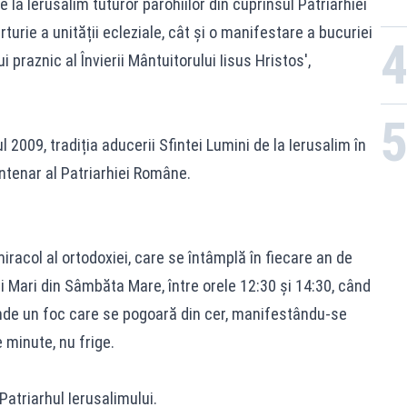
e la Ierusalim tuturor parohiilor din cuprinsul Patriarhiei
urie a unității ecleziale, cât și o manifestare a bucuriei
praznic al Învierii Mântuitorului Iisus Hristos',
l 2009, tradiția aducerii Sfintei Lumini de la Ierusalim în
tenar al Patriarhiei Române.
racol al ortodoxiei, care se întâmplă în fiecare an de
ei Mari din Sâmbăta Mare, între orele 12:30 și 14:30, când
de un foc care se pogoară din cer, manifestându-se
e minute, nu frige.
atriarhul Ierusalimului.