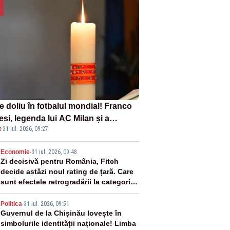
e doliu în fotbalul mondial! Franco
si, legenda lui AC Milan și a
t
·
31 iul. 2026, 09:27
onalei Italiei, a murit
2
Economie
-
31 iul. 2026, 09:48
Zi decisivă pentru România, Fitch
decide astăzi noul rating de țară. Care
sunt efectele retrogradării la categoria
„junk”
3
Politica
-
31 iul. 2026, 09:51
Guvernul de la Chișinău lovește în
simbolurile identității naționale! Limba