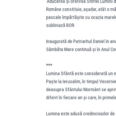
'Aducerea și oferirea Sfintei Lumini d
Române constituie, așadar, atât o mărt
pascale împărtășite cu ocazia marelui 
subliniază BOR.
Inaugurată de Patriarhul Daniel în anu
Sâmbăta Mare continuă și în Anul Cen
***
Lumina Sfântă este considerată un mi
Paște la Ierusalim, în timpul Vecerni
deasupra Sfântului Mormânt se aprin
diferit în fiecare an și care, în primel
Lumina este adusă credincioșilor de P