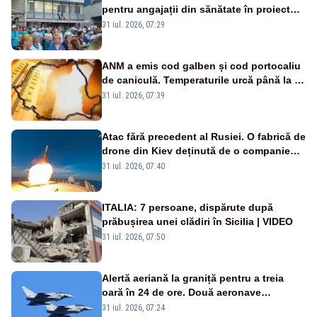
pentru angajații din sănătate în proiectul
Legii salarizării
31 iul. 2026, 07:29
ANM a emis cod galben și cod portocaliu
de caniculă. Temperaturile urcă până la 38
de grade, iar nopțile devin tropicale
31 iul. 2026, 07:39
Atac fără precedent al Rusiei. O fabrică de
drone din Kiev deținută de o companie
americană, distrusă de o rachetă
31 iul. 2026, 07:40
rusească
ITALIA: 7 persoane, dispărute după
prăbușirea unei clădiri în Sicilia | VIDEO
31 iul. 2026, 07:50
Alertă aeriană la graniță pentru a treia
oară în 24 de ore. Două aeronave
Eurofighter britanice au fost ridicate de la
31 iul. 2026, 07:24