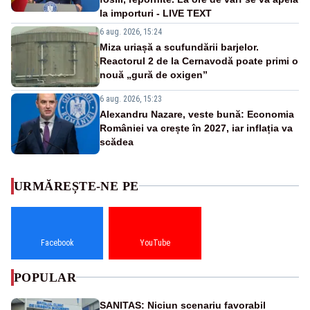
la importuri - LIVE TEXT
6 aug. 2026, 15:24
Miza uriașă a scufundării barjelor.
Reactorul 2 de la Cernavodă poate primi o
nouă „gură de oxigen”
6 aug. 2026, 15:23
Alexandru Nazare, veste bună: Economia
României va crește în 2027, iar inflația va
scădea
URMĂREȘTE-NE PE
Facebook
YouTube
POPULAR
SANITAS: Niciun scenariu favorabil