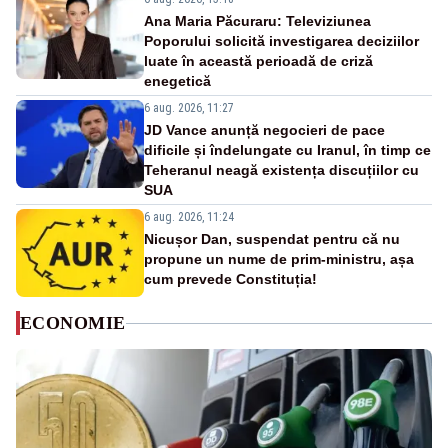
Ana Maria Păcuraru: Televiziunea
Poporului solicită investigarea deciziilor
luate în această perioadă de criză
enegetică
6 aug. 2026, 11:27
JD Vance anunță negocieri de pace
dificile și îndelungate cu Iranul, în timp ce
Teheranul neagă existența discuțiilor cu
SUA
6 aug. 2026, 11:24
Nicușor Dan, suspendat pentru că nu
propune un nume de prim-ministru, așa
cum prevede Constituția!
ECONOMIE