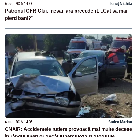
6 aug. 2026, 14:38
Ionuț Nichita
Patronul CFR Cluj, mesaj fără precedent: „Cât să mai
pierd bani?”
6 aug. 2026, 14:07
Stoica Marian
CNAIR: Accidentele rutiere provoacă mai multe decese
în rândul tinerilor decât tuberculoza și drogurile