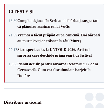
CITEȘTE ȘI
Complot dejucat în Serbia: doi bărbați, suspectați
15:50
că plănuiau asasinarea lui Vučić
Vremea a făcut prăpăd după caniculă. Doi bărbați
21:39
au murit loviți de trăsnet în râul Mureș
Start spectaculos la UNTOLD 2026. Artistul-
20:17
surpriză care deschide prima seară de festival
Planul decisiv pentru salvarea Reactorului 2 de la
19:56
Cernavodă. Cum vor fi scufundate barjele în
Dunăre
Distribuie articolul