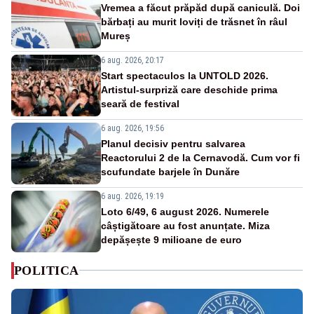
Vremea a făcut prăpăd după caniculă. Doi
bărbați au murit loviți de trăsnet în râul
Mureș
6 aug. 2026, 20:17
Start spectaculos la UNTOLD 2026.
Artistul-surpriză care deschide prima
seară de festival
6 aug. 2026, 19:56
Planul decisiv pentru salvarea
Reactorului 2 de la Cernavodă. Cum vor fi
scufundate barjele în Dunăre
6 aug. 2026, 19:19
Loto 6/49, 6 august 2026. Numerele
câștigătoare au fost anunțate. Miza
depășește 9 milioane de euro
POLITICA