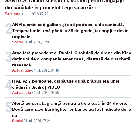
SANITAS: Niciun scenariu favorabil pentru angajații
din sănătate în proiectul Legii salarizării
Sanatate
·
31 iul. 2026, 07:29
2
ANM a emis cod galben și cod portocaliu de caniculă.
Temperaturile urcă până la 38 de grade, iar nopțile devin
tropicale
Social
-
31 iul. 2026, 07:39
3
Atac fără precedent al Rusiei. O fabrică de drone din Kiev
deținută de o companie americană, distrusă de o rachetă
rusească
Actualitate
-
31 iul. 2026, 07:40
4
ITALIA: 7 persoane, dispărute după prăbușirea unei
clădiri în Sicilia | VIDEO
Actualitate
-
31 iul. 2026, 07:50
5
Alertă aeriană la graniță pentru a treia oară în 24 de ore.
Două aeronave Eurofighter britanice au fost ridicate de la
sol
Social
-
31 iul. 2026, 07:24