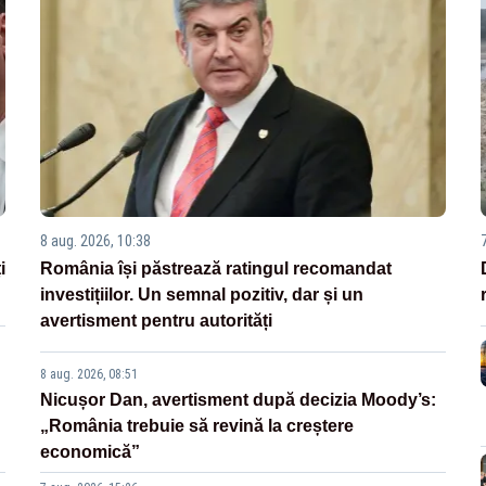
8 aug. 2026, 10:38
i
România își păstrează ratingul recomandat
investițiilor. Un semnal pozitiv, dar și un
avertisment pentru autorități
8 aug. 2026, 08:51
Nicușor Dan, avertisment după decizia Moody’s:
„România trebuie să revină la creștere
economică”