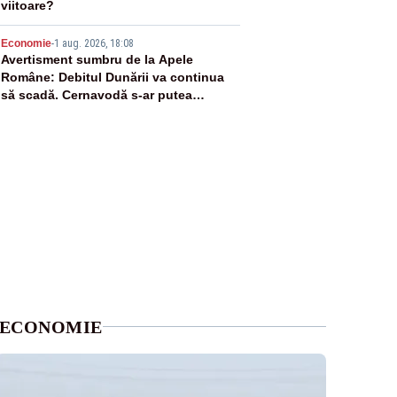
viitoare?
5
Economie
-
1 aug. 2026, 18:08
Avertisment sumbru de la Apele
Române: Debitul Dunării va continua
să scadă. Cernavodă s-ar putea
închide în 4 zile
ECONOMIE