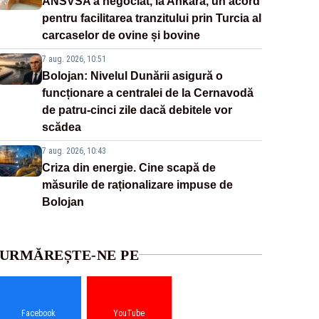
ANSVSA a negociat, la Ankara, un acord
pentru facilitarea tranzitului prin Turcia al
carcaselor de ovine și bovine
7 aug. 2026, 10:51
Bolojan: Nivelul Dunării asigură o
funcționare a centralei de la Cernavodă
de patru-cinci zile dacă debitele vor
scădea
7 aug. 2026, 10:43
Criza din energie. Cine scapă de
măsurile de raționalizare impuse de
Bolojan
URMĂREȘTE-NE PE
Facebook
YouTube