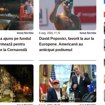
Ionuț Nichita
8 aug. 2026, 11:32
Ionuț Nichita
 a ajuns pe fundul
David Popovici, favorit la aur la
urmează pentru
Europene. Americanii au
de la Cernavodă
anticipat podiumul