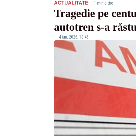
·
ACTUALITATE
1 min citire
Tragedie pe centu
autotren s-a răst
4 iun. 2026, 18:45