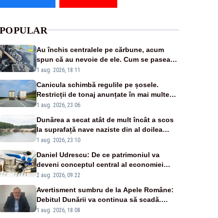
POPULAR
Au închis centralele pe cărbune, acum
spun că au nevoie de ele. Cum se pasează
vina în plină criză energetică
1 aug. 2026, 18:11
Canicula schimbă regulile pe șosele.
Restricții de tonaj anunțate în mai multe
județe
1 aug. 2026, 23:06
Dunărea a secat atât de mult încât a scos
la suprafață nave naziste din al doilea
război mondial
1 aug. 2026, 23:10
Daniel Udrescu: De ce patrimoniul va
deveni conceptul central al economiei
viitoare?
2 aug. 2026, 09:22
Avertisment sumbru de la Apele Române:
Debitul Dunării va continua să scadă.
Cernavodă s-ar putea închide în 4 zile
1 aug. 2026, 18:08