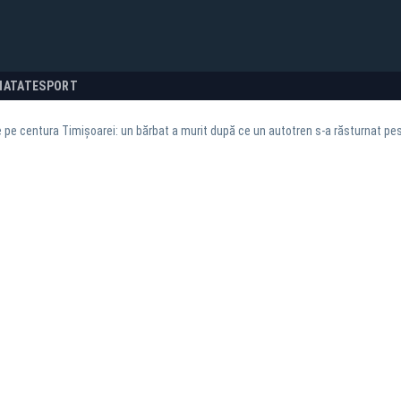
NATATE
SPORT
 pe centura Timișoarei: un bărbat a murit după ce un autotren s-a răsturnat pe