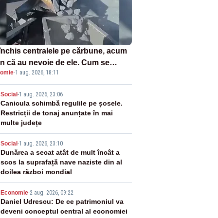
închis centralele pe cărbune, acum
n că au nevoie de ele. Cum se
omie
·
1 aug. 2026, 18:11
ează vina în plină criză energetică
2
Social
-
1 aug. 2026, 23:06
Canicula schimbă regulile pe șosele.
Restricții de tonaj anunțate în mai
multe județe
3
Social
-
1 aug. 2026, 23:10
Dunărea a secat atât de mult încât a
scos la suprafață nave naziste din al
doilea război mondial
4
Economie
-
2 aug. 2026, 09:22
Daniel Udrescu: De ce patrimoniul va
deveni conceptul central al economiei