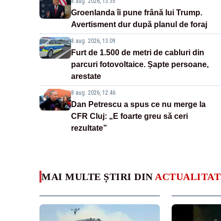
8 aug. 2026, 13:35
Groenlanda îi pune frână lui Trump.
Avertisment dur după planul de foraj
8 aug. 2026, 13:09
Furt de 1.500 de metri de cabluri din
parcuri fotovoltaice. Șapte persoane,
arestate
8 aug. 2026, 12:46
Dan Petrescu a spus ce nu merge la
CFR Cluj: „E foarte greu să ceri
rezultate”
MAI MULTE ȘTIRI DIN
ACTUALITAT