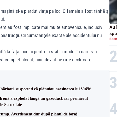
 mașină și-a pierdut viața pe loc. O femeie a fost rănită și
ui.
ment au fost implicate mai multe autovehicule, inclusiv
Au 
spu
construcții. Circumstanțele exacte ale accidentului nu
Econ
pas
flă la fața locului pentru a stabili modul în care s-a
st complet blocat, fiind deviat pe rute ocolitoare.
bărbați, suspectați că plănuiau asasinarea lui Vučić
dronă a explodat lângă un gazoduct, iar premierul
de Securitate
Trump. Avertisment dur după planul de foraj