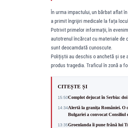
În urma impactului, un bărbat aflat în
a primit îngrijiri medicale la fața locul
Potrivit primelor informații, în eveni
autotrenul încărcat cu materiale de 
sunt deocamdată cunoscute.
Polițiștii au deschis o anchetă și se a
produs tragedia. Traficul în zonă a fo
CITEȘTE ȘI
Complot dejucat în Serbia: doi 
15:50
Alertă la granița României. O 
14:34
Bulgariei a convocat Consiliul 
Groenlanda îi pune frână lui 
13:35