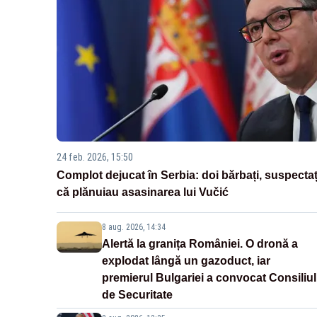
24 feb. 2026, 15:50
Complot dejucat în Serbia: doi bărbați, suspectaț
că plănuiau asasinarea lui Vučić
8 aug. 2026, 14:34
Alertă la granița României. O dronă a
explodat lângă un gazoduct, iar
premierul Bulgariei a convocat Consiliul
de Securitate