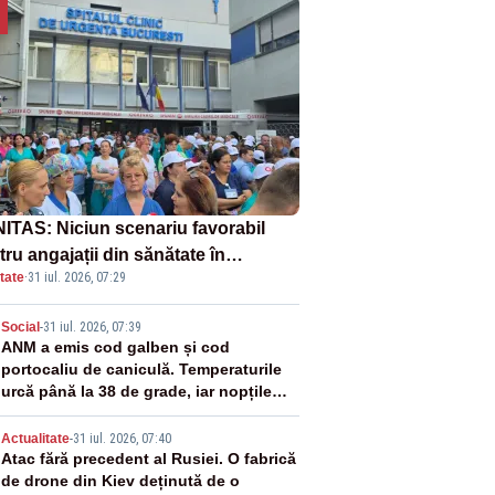
ITAS: Niciun scenariu favorabil
ru angajații din sănătate în
tate
·
31 iul. 2026, 07:29
ectul Legii salarizării
2
Social
-
31 iul. 2026, 07:39
ANM a emis cod galben și cod
portocaliu de caniculă. Temperaturile
urcă până la 38 de grade, iar nopțile
devin tropicale
3
Actualitate
-
31 iul. 2026, 07:40
Atac fără precedent al Rusiei. O fabrică
de drone din Kiev deținută de o