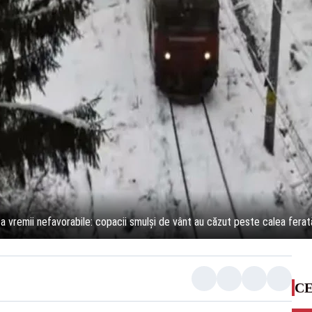
uza vremii nefavorabile: copacii smulși de vânt au căzut peste calea ferat
CE