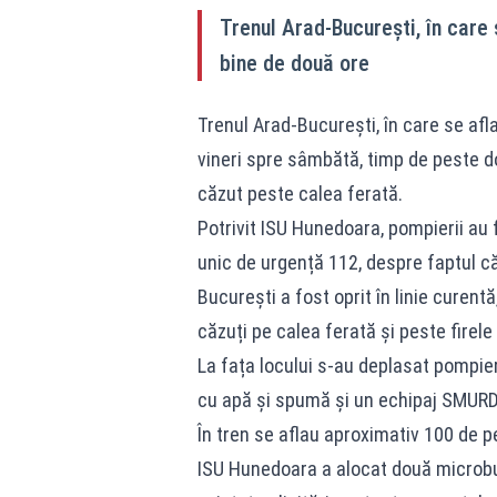
Trenul Arad-București, în care 
bine de două ore
Trenul Arad-București, în care se afl
vineri spre sâmbătă, timp de peste d
căzut peste calea ferată.
Potrivit ISU Hunedoara, pompierii au f
unic de urgență 112, despre faptul că 
București a fost oprit în linie curentă
căzuți pe calea ferată și peste firele
La fața locului s-au deplasat pompieri
cu apă și spumă și un echipaj SMURD
În tren se aflau aproximativ 100 de 
ISU Hunedoara a alocat două microbuze