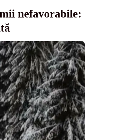
emii nefavorabile:
ată