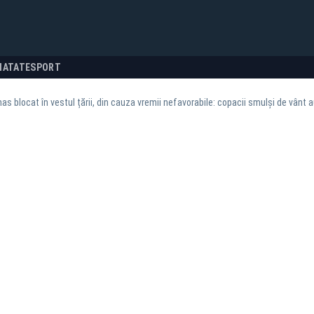
NATATE
SPORT
as blocat în vestul țării, din cauza vremii nefavorabile: copacii smulși de vânt