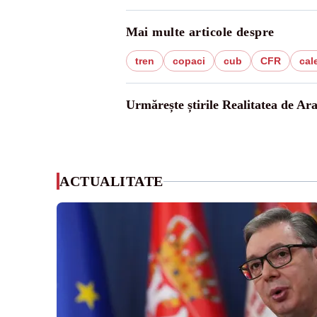
Mai multe articole despre
tren
copaci
cub
CFR
cal
Urmărește știrile Realitatea de Ar
ACTUALITATE