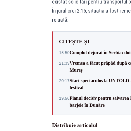
existat solicitări pentru transportul
În jurul orei 2.15, situația a fost rem
reluată.
CITEȘTE ȘI
Complot dejucat în Serbia: doi 
15:50
Vremea a făcut prăpăd după cani
21:39
Mureș
Start spectaculos la UNTOLD 20
20:17
festival
Planul decisiv pentru salvarea
19:56
barjele în Dunăre
Distribuie articolul