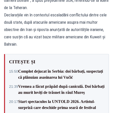
oameni bolnavi”, a spus președintele SUA, referindu-se la liderii
de la Teheran.
Declarațiile vin în contextul escaladării conflictului dintre cele
două state, după atacurile americane asupra mai multor
obiective din Iran și riposta anunțată de autoritățile iraniene,
care susțin că au vizat baze militare americane din Kuweit și
Bahrain.
CITEȘTE ȘI
Complot dejucat în Serbia: doi bărbați, suspectați
15:50
că plănuiau asasinarea lui Vučić
Vremea a făcut prăpăd după caniculă. Doi bărbați
21:39
au murit loviți de trăsnet în râul Mureș
Start spectaculos la UNTOLD 2026. Artistul-
20:17
surpriză care deschide prima seară de festival