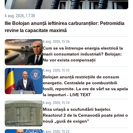
6 aug. 2026, 17:38
Ilie Bolojan anunță ieftinirea carburanților: Petromidia
revine la capacitate maximă
6 aug. 2026, 15:36
Cum se va întrerupe energia electrică la
marii consumatori industriali? Bolojan:
Nu vor exista compensații
6 aug. 2026, 15:33
Bolojan anunță restricțiile de consum
energetic. Centralele pe combustibili
fosili, repornite. La ore de vârf se va apela
la importuri - LIVE TEXT
6 aug. 2026, 15:24
Miza uriașă a scufundării barjelor.
Reactorul 2 de la Cernavodă poate primi o
nouă „gură de oxigen”
6 aug. 2026, 15:23