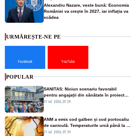
Alexandru Nazare, veste bună: Economia
României va crește în 2027, iar inflația va
scădea
URMĂREȘTE-NE PE
Facebook
YouTube
POPULAR
SANITAS: Niciun scenariu favorabil
pentru angajații din sănătate în proiectul
Legii salarizării
31 iul. 2026, 07:29
ANM a emis cod galben și cod portocaliu
de caniculă. Temperaturile urcă până la 38
de grade, iar nopțile devin tropicale
31 iul. 2026, 07:39