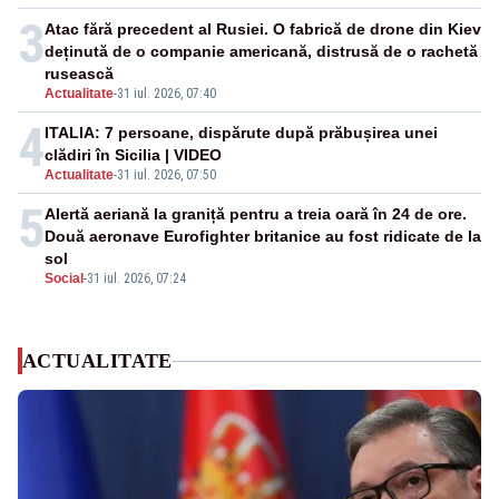
3
Atac fără precedent al Rusiei. O fabrică de drone din Kiev
deținută de o companie americană, distrusă de o rachetă
rusească
Actualitate
-
31 iul. 2026, 07:40
4
ITALIA: 7 persoane, dispărute după prăbușirea unei
clădiri în Sicilia | VIDEO
Actualitate
-
31 iul. 2026, 07:50
5
Alertă aeriană la graniță pentru a treia oară în 24 de ore.
Două aeronave Eurofighter britanice au fost ridicate de la
sol
Social
-
31 iul. 2026, 07:24
ACTUALITATE