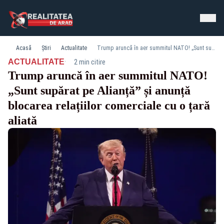
Acasă
Știri
Actualitate
Trump aruncă în aer summitul NATO! „Sunt supărat pe Alianță” și anunță blocarea relațiilor comerciale cu o țară aliată
·
ACTUALITATE
2 min citire
Trump aruncă în aer summitul NATO!
„Sunt supărat pe Alianță” și anunță
blocarea relațiilor comerciale cu o țară
aliată