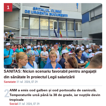
1
SANITAS: Niciun scenariu favorabil pentru angajații
din sănătate în proiectul Legii salarizării
Sanatate
·
31 iul. 2026, 07:29
2
ANM a emis cod galben și cod portocaliu de caniculă.
Temperaturile urcă până la 38 de grade, iar nopțile devin
tropicale
Social
-
31 iul. 2026, 07:39