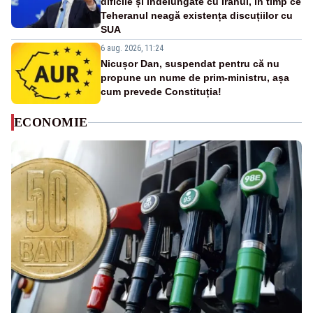
dificile și îndelungate cu Iranul, în timp ce
Teheranul neagă existența discuțiilor cu
SUA
6 aug. 2026, 11:24
Nicușor Dan, suspendat pentru că nu
propune un nume de prim-ministru, așa
cum prevede Constituția!
ECONOMIE