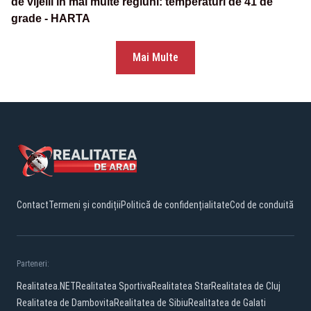
de vijelii în mai multe regiuni: temperaturi de 41 de
grade - HARTA
Mai Multe
Contact
Termeni și condiții
Politică de confidențialitate
Cod de conduită
Parteneri:
Realitatea.NET
Realitatea Sportiva
Realitatea Star
Realitatea de Cluj
Realitatea de Dambovita
Realitatea de Sibiu
Realitatea de Galati