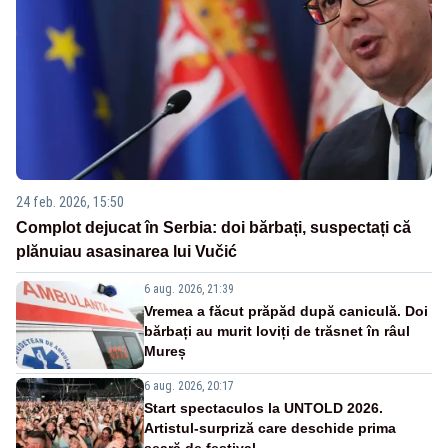
24 feb. 2026, 15:50
Complot dejucat în Serbia: doi bărbați, suspectați că
plănuiau asasinarea lui Vučić
6 aug. 2026, 21:39
Vremea a făcut prăpăd după caniculă. Doi
bărbați au murit loviți de trăsnet în râul
Mureș
6 aug. 2026, 20:17
Start spectaculos la UNTOLD 2026.
Artistul-surpriză care deschide prima
seară de festival