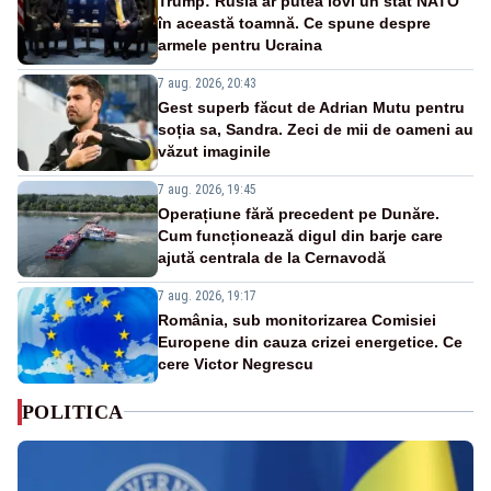
Trump: Rusia ar putea lovi un stat NATO
în această toamnă. Ce spune despre
armele pentru Ucraina
7 aug. 2026, 20:43
Gest superb făcut de Adrian Mutu pentru
soția sa, Sandra. Zeci de mii de oameni au
văzut imaginile
7 aug. 2026, 19:45
Operațiune fără precedent pe Dunăre.
Cum funcționează digul din barje care
ajută centrala de la Cernavodă
7 aug. 2026, 19:17
România, sub monitorizarea Comisiei
Europene din cauza crizei energetice. Ce
cere Victor Negrescu
POLITICA