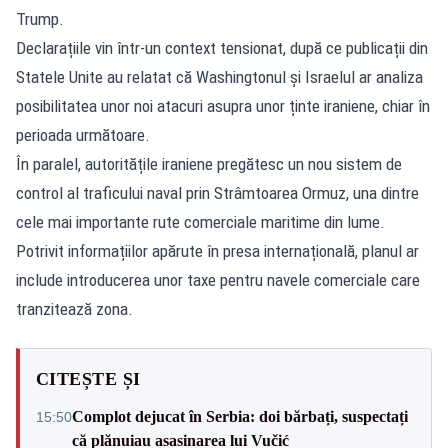
Trump.
Declarațiile vin într-un context tensionat, după ce publicații din
Statele Unite au relatat că Washingtonul și Israelul ar analiza
posibilitatea unor noi atacuri asupra unor ținte iraniene, chiar în
perioada următoare.
În paralel, autoritățile iraniene pregătesc un nou sistem de
control al traficului naval prin Strâmtoarea Ormuz, una dintre
cele mai importante rute comerciale maritime din lume.
Potrivit informațiilor apărute în presa internațională, planul ar
include introducerea unor taxe pentru navele comerciale care
tranzitează zona.
CITEȘTE ȘI
Complot dejucat în Serbia: doi bărbați, suspectați
15:50
că plănuiau asasinarea lui Vučić