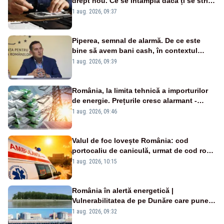
drept nou. Ce se întâmplă dacă ți se strică
un produs
1 aug. 2026, 09:37
Piperea, semnal de alarmă. De ce este
bine să avem bani cash, în contextul
alertei energetice?
1 aug. 2026, 09:39
România, la limita tehnică a importurilor
de energie. Prețurile cresc alarmant -
Analiză Realitatea Plus
1 aug. 2026, 09:46
Valul de foc lovește România: cod
portocaliu de caniculă, urmat de cod roșu
duminică. Temperaturile urcă spre 40°C
1 aug. 2026, 10:15
România în alertă energetică |
Vulnerabilitatea de pe Dunăre care pune
în pericol Centrala Cernavodă era
1 aug. 2026, 09:32
cunoscută de pe vremea lui Ceaușescu