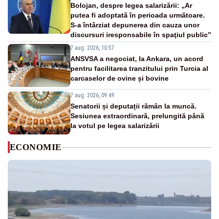
Bolojan, despre legea salarizării: „Ar
putea fi adoptată în perioada următoare.
S-a întârziat depunerea din cauza unor
discursuri iresponsabile în spaţiul public”
7 aug. 2026, 10:57
ANSVSA a negociat, la Ankara, un acord
pentru facilitarea tranzitului prin Turcia al
carcaselor de ovine și bovine
7 aug. 2026, 09:49
Senatorii și deputații rămân la muncă.
Sesiunea extraordinară, prelungită până
la votul pe legea salarizării
ECONOMIE