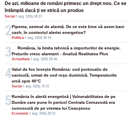
De azi, milioane de români primesc un drept nou. Ce se
întâmplă dacă ți se strică un produs
Social
·
1 aug. 2026, 09:37
2
Piperea, semnal de alarmă. De ce este bine să avem bani
cash, în contextul alertei energetice?
Politica
-
1 aug. 2026, 09:39
3
România, la limita tehnică a importurilor de energie.
Prețurile cresc alarmant - Analiză Realitatea Plus
Actualitate
-
1 aug. 2026, 09:46
4
Valul de foc lovește România: cod portocaliu de
caniculă, urmat de cod roșu duminică. Temperaturile
urcă spre 40°C
Social
-
1 aug. 2026, 10:15
5
România în alertă energetică | Vulnerabilitatea de pe
Dunăre care pune în pericol Centrala Cernavodă era
cunoscută de pe vremea lui Ceaușescu
Economie
-
1 aug. 2026, 09:32