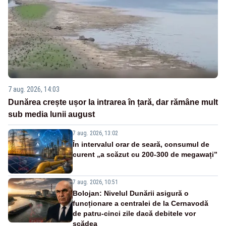
7 aug. 2026, 14:03
Dunărea crește ușor la intrarea în țară, dar rămâne mult
sub media lunii august
7 aug. 2026, 13:02
În intervalul orar de seară, consumul de
curent „a scăzut cu 200-300 de megawați”
7 aug. 2026, 10:51
Bolojan: Nivelul Dunării asigură o
funcționare a centralei de la Cernavodă
de patru-cinci zile dacă debitele vor
scădea