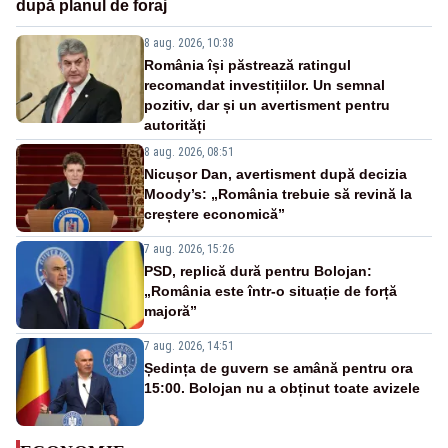
după planul de foraj
8 aug. 2026, 10:38
România își păstrează ratingul
recomandat investițiilor. Un semnal
pozitiv, dar și un avertisment pentru
autorități
8 aug. 2026, 08:51
Nicușor Dan, avertisment după decizia
Moody’s: „România trebuie să revină la
creștere economică”
7 aug. 2026, 15:26
PSD, replică dură pentru Bolojan:
„România este într-o situație de forță
majoră”
7 aug. 2026, 14:51
Ședința de guvern se amână pentru ora
15:00. Bolojan nu a obținut toate avizele