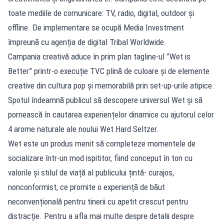
toate mediile de comunicare: TV, radio, digital, outdoor și
offline. De implementare se ocupă Media Investment
împreună cu agenția de digital Tribal Worldwide.
Campania creativă aduce în prim plan tagline-ul ”Wet is
Better” printr-o execuție TVC plină de culoare și de elemente
creative din cultura pop și memorabilă prin set-up-urile atipice.
Spotul îndeamnă publicul să descopere universul Wet și să
pornească în cautarea experiențelor dinamice cu ajutorul celor
4 arome naturale ale noului Wet Hard Seltzer.
Wet este un produs menit să completeze momentele de
socializare într-un mod ispititor, fiind conceput în ton cu
valorile și stilul de viață al publicului țintă- curajos,
nonconformist, ce promite o experiență de băut
neconvențională pentru tinerii cu apetit crescut pentru
distracție. Pentru a afla mai multe despre detalii despre