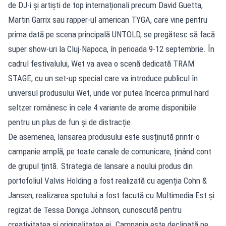
de DJ-i și artiști de top internaționali precum David Guetta,
Martin Garrix sau rapper-ul american TYGA, care vine pentru
prima dată pe scena principală UNTOLD, se pregătesc să facă
super show-uri la Cluj-Napoca, în perioada 9-12 septembrie. În
cadrul festivalului, Wet va avea o scenă dedicată TRAM
STAGE, cu un set-up special care va introduce publicul în
universul produsului Wet, unde vor putea încerca primul hard
seltzer românesc în cele 4 variante de arome disponibile
pentru un plus de fun și de distracție.
De asemenea, lansarea produsului este susținută printr-o
campanie amplă, pe toate canale de comunicare, ținând cont
de grupul țintă. Strategia de lansare a noului produs din
portofoliul Valvis Holding a fost realizată cu agenția Cohn &
Jansen, realizarea spotului a fost facută cu Multimedia Est și
regizat de Tessa Doniga Johnson, cunoscută pentru
creativitatea și originalitatea ei. Campania este declinată pe