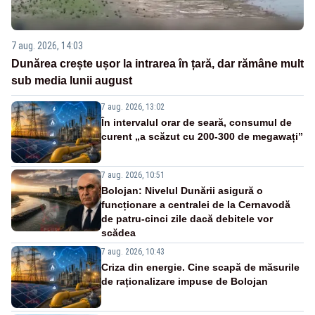
7 aug. 2026, 14:03
Dunărea crește ușor la intrarea în țară, dar rămâne mult
sub media lunii august
7 aug. 2026, 13:02
În intervalul orar de seară, consumul de
curent „a scăzut cu 200-300 de megawați”
7 aug. 2026, 10:51
Bolojan: Nivelul Dunării asigură o
funcționare a centralei de la Cernavodă
de patru-cinci zile dacă debitele vor
scădea
7 aug. 2026, 10:43
Criza din energie. Cine scapă de măsurile
de raționalizare impuse de Bolojan