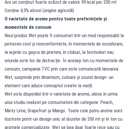
Are un conținut foarte scăzut de calorii: 99 kcal per 330 ml
Conține 4,5% alcool (origine agricolă)
O varietate de arome pentru toate preferințele și
momentele de consum
Noul produs Wet poate fi consumat într-un mod responsabil la
petreceri cool și nonconformiste, în momentele de socializare,
la ieșirile cu gașca de prieteni, în cluburi, la festivaluri sau
oriunde este loc de distracție. În același ton cu momentele de
consum, campania TVC prin care este comunicată lansarea
Wet, surprinde prin dinamism, culoare și sound design- un
element care aduce conceptul creativ la viață.
Wet este disponibil într-o varietate de arome, alese în urma
unui studiu realizat pe consumatorii din categorie: Peach,
Minty Lime, Grapefruit și Mango. Toate cele patru arome sunt
ilustrate printr-un design unic al dozelor de 330 ml și în ton cu
aromele comercializate. Wet se bea doar foarte rece sau cu