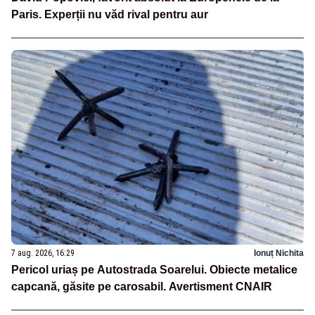
Paris. Experții nu văd rival pentru aur
7 aug. 2026, 16:29
Ionuț Nichita
Pericol uriaș pe Autostrada Soarelui. Obiecte metalice
capcană, găsite pe carosabil. Avertisment CNAIR