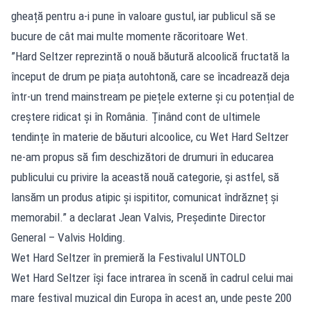
gheață pentru a-i pune în valoare gustul, iar publicul să se
bucure de cât mai multe momente răcoritoare Wet.
”Hard Seltzer reprezintă o nouă băutură alcoolică fructată la
început de drum pe piața autohtonă, care se încadrează deja
într-un trend mainstream pe piețele externe și cu potențial de
creștere ridicat și în România. Ținând cont de ultimele
tendințe în materie de băuturi alcoolice, cu Wet Hard Seltzer
ne-am propus să fim deschizători de drumuri în educarea
publicului cu privire la această nouă categorie, și astfel, să
lansăm un produs atipic și ispititor, comunicat îndrăzneț și
memorabil.” a declarat Jean Valvis, Președinte Director
General – Valvis Holding.
Wet Hard Seltzer în premieră la Festivalul UNTOLD
Wet Hard Seltzer își face intrarea în scenă în cadrul celui mai
mare festival muzical din Europa în acest an, unde peste 200