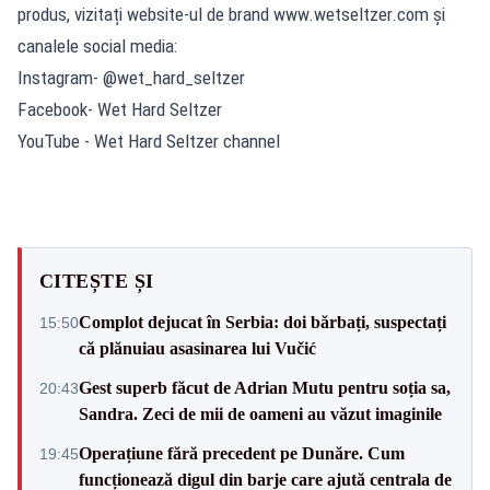
produs, vizitați website-ul de brand www.wetseltzer.com și
canalele social media:
Instagram- @wet_hard_seltzer
Facebook- Wet Hard Seltzer
YouTube - Wet Hard Seltzer channel
CITEȘTE ȘI
Complot dejucat în Serbia: doi bărbați, suspectați
15:50
că plănuiau asasinarea lui Vučić
Gest superb făcut de Adrian Mutu pentru soția sa,
20:43
Sandra. Zeci de mii de oameni au văzut imaginile
Operațiune fără precedent pe Dunăre. Cum
19:45
funcționează digul din barje care ajută centrala de