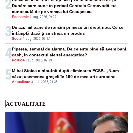
2
Dunăre care pune în pericol Centrala Cernavodă era
cunoscută de pe vremea lui Ceaușescu
Economie
-
1 aug. 2026, 09:32
3
De azi, milioane de români primesc un drept nou. Ce se
întâmplă dacă ți se strică un produs
Social
-
1 aug. 2026, 09:37
4
Piperea, semnal de alarmă. De ce este bine să avem bani
cash, în contextul alertei energetice?
Politica
-
1 aug. 2026, 09:39
5
Mihai Stoica a răbufnit după eliminarea FCSB: „N-am
văzut asemenea greșeli în 190 de meciuri europene”
Actualitate
-
31 iul. 2026, 21:35
ACTUALITATE