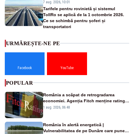
7 aug. 2026, 10:01
Tarifele pentru rovinietă și sistemul
TollRo se aplică de la 1 octombrie 2026.
Ce se schimbă pentru șoferi și
transportatori
URMĂREȘTE-NE PE
Facebook
YouTube
POPULAR
România a scăpat de retrogradarea
economiei. Agenția Fitch menține ratingul
„BBB-” cu perspectivă negativă
1 aug. 2026, 06:48
România în alertă energetică |
Vulnerabilitatea de pe Dunăre care pune