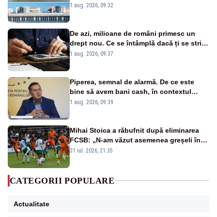
în pericol Centrala Cernavodă era
1 aug. 2026, 09:32
cunoscută de pe vremea lui Ceaușescu
De azi, milioane de români primesc un
drept nou. Ce se întâmplă dacă ți se strică
un produs
1 aug. 2026, 09:37
Piperea, semnal de alarmă. De ce este
bine să avem bani cash, în contextul
alertei energetice?
1 aug. 2026, 09:39
Mihai Stoica a răbufnit după eliminarea
FCSB: „N-am văzut asemenea greșeli în
190 de meciuri europene”
31 iul. 2026, 21:35
CATEGORII POPULARE
Actualitate