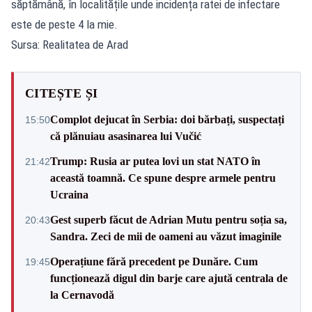
săptămână, în localitățile unde incidența ratei de infectare
este de peste 4 la mie.
Sursa: Realitatea de Arad
CITEȘTE ȘI
Complot dejucat în Serbia: doi bărbați, suspectați
15:50
că plănuiau asasinarea lui Vučić
Trump: Rusia ar putea lovi un stat NATO în
21:42
această toamnă. Ce spune despre armele pentru
Ucraina
Gest superb făcut de Adrian Mutu pentru soția sa,
20:43
Sandra. Zeci de mii de oameni au văzut imaginile
Operațiune fără precedent pe Dunăre. Cum
19:45
funcționează digul din barje care ajută centrala de
la Cernavodă