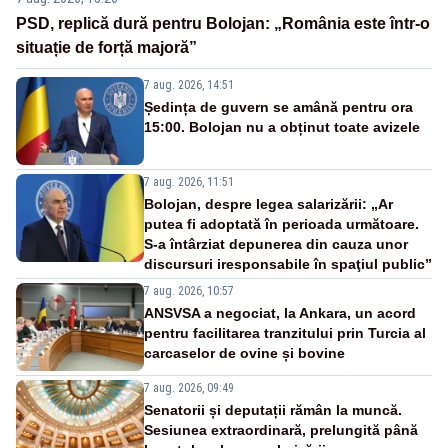
PSD, replică dură pentru Bolojan: „România este într-o
situație de forță majoră”
7 aug. 2026, 14:51
Ședința de guvern se amână pentru ora
15:00. Bolojan nu a obținut toate avizele
7 aug. 2026, 11:51
Bolojan, despre legea salarizării: „Ar
putea fi adoptată în perioada următoare.
S-a întârziat depunerea din cauza unor
discursuri iresponsabile în spaţiul public”
7 aug. 2026, 10:57
ANSVSA a negociat, la Ankara, un acord
pentru facilitarea tranzitului prin Turcia al
carcaselor de ovine și bovine
7 aug. 2026, 09:49
Senatorii și deputații rămân la muncă.
Sesiunea extraordinară, prelungită până