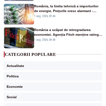
România, la limita tehnică a importurilor
de energie. Prețurile cresc alarmant -
Analiză Realitatea Plus
1 aug. 2026, 09:46
România a scăpat de retrogradarea
economiei. Agenția Fitch menține ratingul
„BBB-” cu perspectivă negativă
1 aug. 2026, 06:48
CATEGORII POPULARE
Actualitate
Politica
Economie
Social