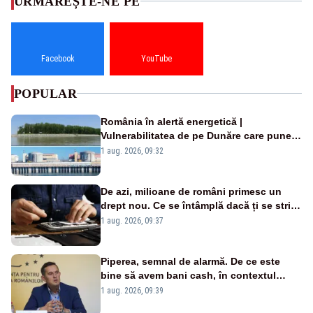
URMĂREȘTE-NE PE
Facebook
YouTube
POPULAR
România în alertă energetică |
Vulnerabilitatea de pe Dunăre care pune
în pericol Centrala Cernavodă era
1 aug. 2026, 09:32
cunoscută de pe vremea lui Ceaușescu
De azi, milioane de români primesc un
drept nou. Ce se întâmplă dacă ți se strică
un produs
1 aug. 2026, 09:37
Piperea, semnal de alarmă. De ce este
bine să avem bani cash, în contextul
alertei energetice?
1 aug. 2026, 09:39