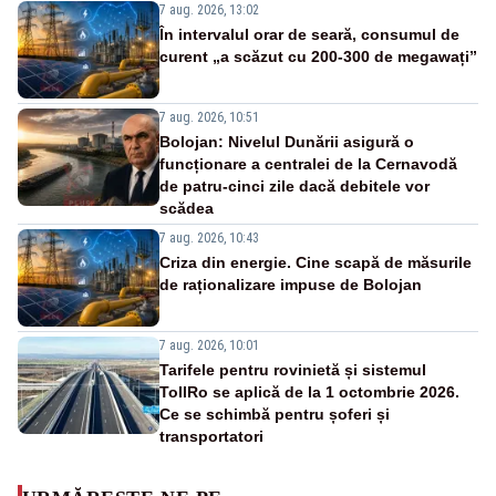
7 aug. 2026, 13:02
În intervalul orar de seară, consumul de
curent „a scăzut cu 200-300 de megawați”
7 aug. 2026, 10:51
Bolojan: Nivelul Dunării asigură o
funcționare a centralei de la Cernavodă
de patru-cinci zile dacă debitele vor
scădea
7 aug. 2026, 10:43
Criza din energie. Cine scapă de măsurile
de raționalizare impuse de Bolojan
7 aug. 2026, 10:01
Tarifele pentru rovinietă și sistemul
TollRo se aplică de la 1 octombrie 2026.
Ce se schimbă pentru șoferi și
transportatori