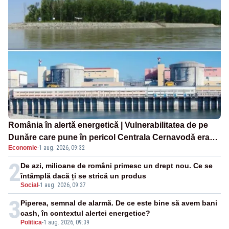
România în alertă energetică | Vulnerabilitatea de pe
Dunăre care pune în pericol Centrala Cernavodă era
Economie
·
1 aug. 2026, 09:32
cunoscută de pe vremea lui Ceaușescu
2
De azi, milioane de români primesc un drept nou. Ce se
întâmplă dacă ți se strică un produs
Social
-
1 aug. 2026, 09:37
3
Piperea, semnal de alarmă. De ce este bine să avem bani
cash, în contextul alertei energetice?
Politica
-
1 aug. 2026, 09:39