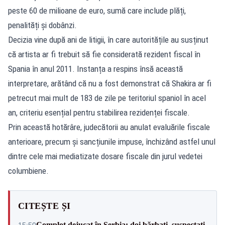
peste 60 de milioane de euro, sumă care include plăți,
penalități și dobânzi.
Decizia vine după ani de litigii, în care autoritățile au susținut
că artista ar fi trebuit să fie considerată rezident fiscal în
Spania în anul 2011. Instanța a respins însă această
interpretare, arătând că nu a fost demonstrat că Shakira ar fi
petrecut mai mult de 183 de zile pe teritoriul spaniol în acel
an, criteriu esențial pentru stabilirea rezidenței fiscale.
Prin această hotărâre, judecătorii au anulat evaluările fiscale
anterioare, precum și sancțiunile impuse, închizând astfel unul
dintre cele mai mediatizate dosare fiscale din jurul vedetei
columbiene.
CITEȘTE ȘI
Complot dejucat în Serbia: doi bărbați, suspectați
15:50