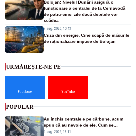
Bolojan: Nivelul Dunării asigură o
funcționare a centralei de la Cernavodă
de patru-cinci zile dacă debitele vor
scădea
7 aug. 2026, 10:43
Criza din energie. Cine scapă de măsurile
de raționalizare impuse de Bolojan
URMĂREȘTE-NE PE
Facebook
YouTube
POPULAR
Au închis centralele pe cărbune, acum
spun că au nevoie de ele. Cum se
pasează vina în plină criză energetică
1 aug. 2026, 18:11