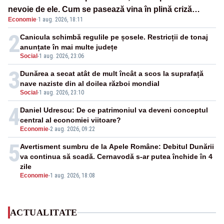
nevoie de ele. Cum se pasează vina în plină criză
Economie
·
1 aug. 2026, 18:11
energetică
2
Canicula schimbă regulile pe șosele. Restricții de tonaj
anunțate în mai multe județe
Social
-
1 aug. 2026, 23:06
3
Dunărea a secat atât de mult încât a scos la suprafață
nave naziste din al doilea război mondial
Social
-
1 aug. 2026, 23:10
4
Daniel Udrescu: De ce patrimoniul va deveni conceptul
central al economiei viitoare?
Economie
-
2 aug. 2026, 09:22
5
Avertisment sumbru de la Apele Române: Debitul Dunării
va continua să scadă. Cernavodă s-ar putea închide în 4
zile
Economie
-
1 aug. 2026, 18:08
ACTUALITATE