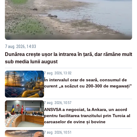
7 aug. 2026, 14:03
Dunărea crește ușor la intrarea în țară, dar rămâne mult
sub media lunii august
7 aug. 2026, 13:02
În intervalul orar de seară, consumul de
curent „a scăzut cu 200-300 de megawați”
7 aug. 2026, 10:57
ANSVSA a negociat, la Ankara, un acord
pentru facilitarea tranzitului prin Turcia al
carcaselor de ovine și bovine
7 aug. 2026, 10:51