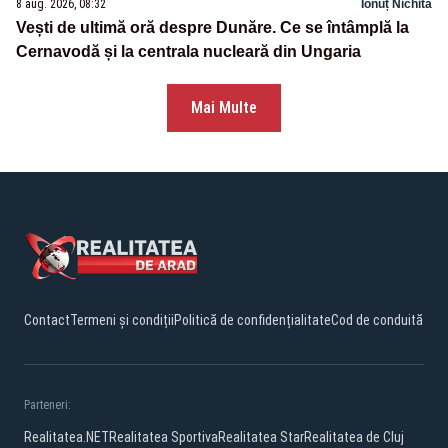
8 aug. 2026, 08:32
Ionuț Nichita
Vești de ultimă oră despre Dunăre. Ce se întâmplă la
Cernavodă și la centrala nucleară din Ungaria
Mai Multe
Contact
Termeni și condiții
Politică de confidențialitate
Cod de conduită
Parteneri:
Realitatea.NET
Realitatea Sportiva
Realitatea Star
Realitatea de Cluj