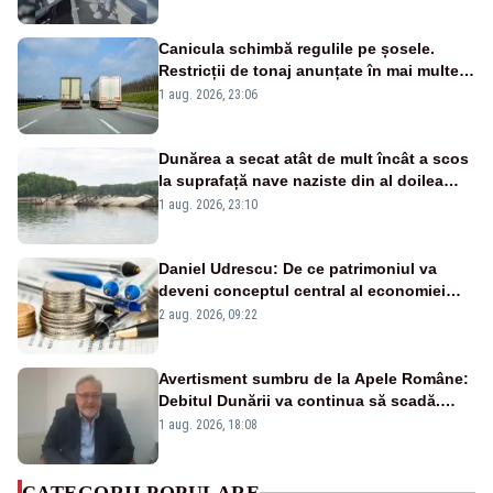
Canicula schimbă regulile pe șosele.
Restricții de tonaj anunțate în mai multe
județe
1 aug. 2026, 23:06
Dunărea a secat atât de mult încât a scos
la suprafață nave naziste din al doilea
război mondial
1 aug. 2026, 23:10
Daniel Udrescu: De ce patrimoniul va
deveni conceptul central al economiei
viitoare?
2 aug. 2026, 09:22
Avertisment sumbru de la Apele Române:
Debitul Dunării va continua să scadă.
Cernavodă s-ar putea închide în 4 zile
1 aug. 2026, 18:08
CATEGORII POPULARE