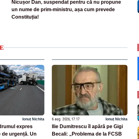
Nicușor Dan, suspendat pentru că nu propune
un nume de prim-ministru, așa cum prevede
Constituția!
E
Ionuț Nichita
6 aug. 2026, 17:17
Ionuț Nichita
drumul expres
Ilie Dumitrescu îl apără pe Gigi
e de urgență. Un
Becali: „Problema de la FCSB