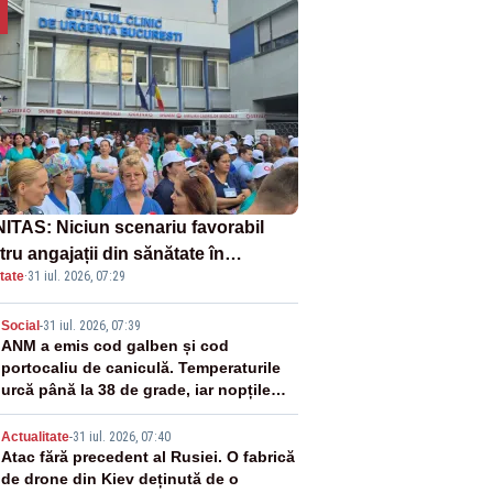
ITAS: Niciun scenariu favorabil
ru angajații din sănătate în
tate
·
31 iul. 2026, 07:29
ectul Legii salarizării
2
Social
-
31 iul. 2026, 07:39
ANM a emis cod galben și cod
portocaliu de caniculă. Temperaturile
urcă până la 38 de grade, iar nopțile
devin tropicale
3
Actualitate
-
31 iul. 2026, 07:40
Atac fără precedent al Rusiei. O fabrică
de drone din Kiev deținută de o