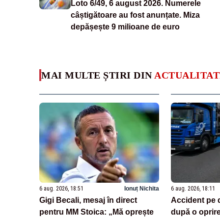
Loto 6/49, 6 august 2026. Numerele
câștigătoare au fost anunțate. Miza
depășește 9 milioane de euro
MAI MULTE ȘTIRI DIN
ACTUALITAT
6 aug. 2026, 18:51
Ionuț Nichita
6 aug. 2026, 18:11
Gigi Becali, mesaj în direct
Accident pe 
pentru MM Stoica: „Mă oprește
după o oprir