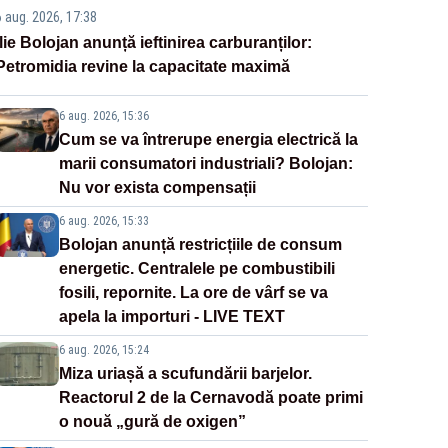
6 aug. 2026, 17:38
Ilie Bolojan anunță ieftinirea carburanților:
Petromidia revine la capacitate maximă
6 aug. 2026, 15:36
Cum se va întrerupe energia electrică la
marii consumatori industriali? Bolojan:
Nu vor exista compensații
6 aug. 2026, 15:33
Bolojan anunță restricțiile de consum
energetic. Centralele pe combustibili
fosili, repornite. La ore de vârf se va
apela la importuri - LIVE TEXT
6 aug. 2026, 15:24
Miza uriașă a scufundării barjelor.
Reactorul 2 de la Cernavodă poate primi
o nouă „gură de oxigen”