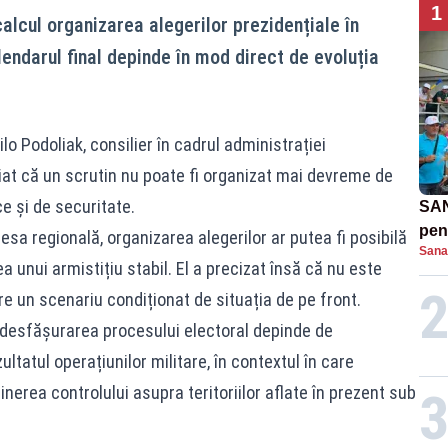
1
calcul organizarea alegerilor prezidențiale în
endarul final depinde în mod direct de evoluția
o Podoliak, consilier în cadrul administrației
iniat că un scrutin nu poate fi organizat mai devreme de
 și de securitate.
SAN
pent
presa regională, organizarea alegerilor ar putea fi posibilă
Sana
proi
ea unui armistițiu stabil. El a precizat însă că nu este
re un scenariu condiționat de situația de pe front.
ă desfășurarea procesului electoral depinde de
zultatul operațiunilor militare, în contextul în care
nerea controlului asupra teritoriilor aflate în prezent sub