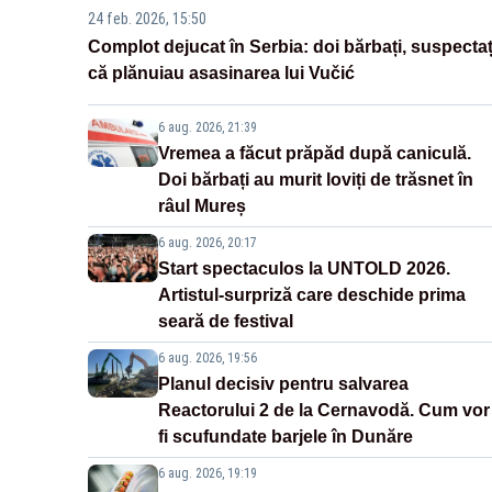
24 feb. 2026, 15:50
Complot dejucat în Serbia: doi bărbați, suspectaț
că plănuiau asasinarea lui Vučić
6 aug. 2026, 21:39
Vremea a făcut prăpăd după caniculă.
Doi bărbați au murit loviți de trăsnet în
râul Mureș
6 aug. 2026, 20:17
Start spectaculos la UNTOLD 2026.
Artistul-surpriză care deschide prima
seară de festival
6 aug. 2026, 19:56
Planul decisiv pentru salvarea
Reactorului 2 de la Cernavodă. Cum vor
fi scufundate barjele în Dunăre
6 aug. 2026, 19:19