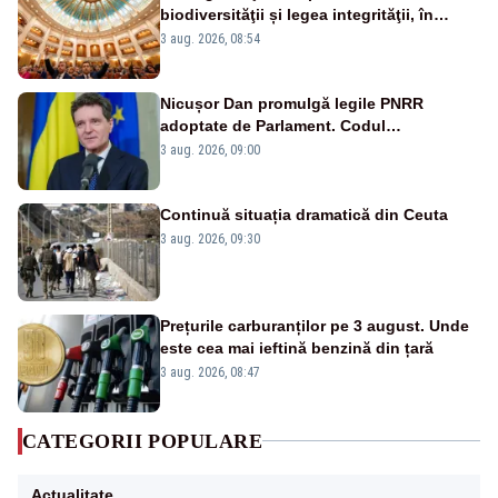
biodiversităţii și legea integrităţii, în
dezbatere
3 aug. 2026, 08:54
Nicușor Dan promulgă legile PNRR
adoptate de Parlament. Codul
urbanismului, printre actele normative
3 aug. 2026, 09:00
vizate
Continuă situația dramatică din Ceuta
3 aug. 2026, 09:30
Prețurile carburanților pe 3 august. Unde
este cea mai ieftină benzină din țară
3 aug. 2026, 08:47
CATEGORII POPULARE
Actualitate