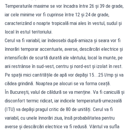
Temperaturile maxime se vor încadra între 26 și 39 de grade,
iar cele minime vor fi cuprinse între 12 și 24 de grade,
caracterizând o noapte tropicală mai ales în vestul, sudul și
local în estul teritoriului.
Cerul va fi variabil, iar îndeosebi după-amiaza și seara vor fi
înnorări temporar accentuate, averse, descărcări electrice și
intensificări de scurtă durată ale vântului, local la munte, pe
arii restrânse în sud-vest, centru și nord-est și izolat în rest.
Pe spații mici cantitățile de apă vor depăși 15...25 l/mp și va
cădea grindină. Noaptea pe alocuri se va forma ceață.
În București, valul de căldură se va menține. Va fi caniculă și
disconfort termic ridicat, iar indicele temperatură-umezeală
(ITU) va depăși pragul critic de 80 de unități. Cerul va fi
variabil, cu unele înnorări ziua, însă probabilitatea pentru
averse și descărcări electrice va fi redusă. Vântul va sufla