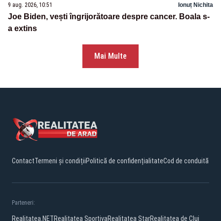
9 aug. 2026, 10:51
Ionuț Nichita
Joe Biden, vești îngrijorătoare despre cancer. Boala s-
a extins
Mai Multe
Contact
Termeni și condiții
Politică de confidențialitate
Cod de conduită
Parteneri:
Realitatea.NET
Realitatea Sportiva
Realitatea Star
Realitatea de Cluj