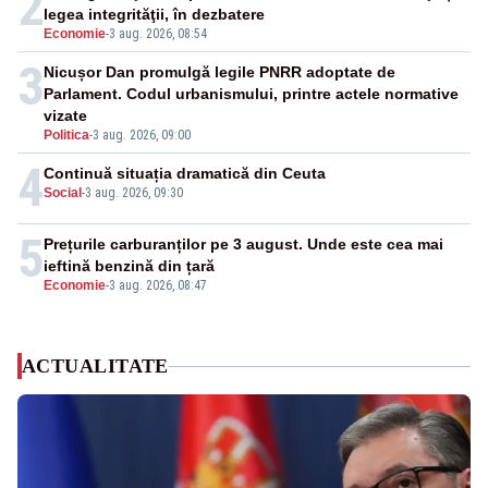
2
legea integrităţii, în dezbatere
Economie
-
3 aug. 2026, 08:54
3
Nicușor Dan promulgă legile PNRR adoptate de
Parlament. Codul urbanismului, printre actele normative
vizate
Politica
-
3 aug. 2026, 09:00
4
Continuă situația dramatică din Ceuta
Social
-
3 aug. 2026, 09:30
5
Prețurile carburanților pe 3 august. Unde este cea mai
ieftină benzină din țară
Economie
-
3 aug. 2026, 08:47
ACTUALITATE