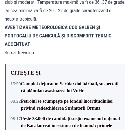
slab și moderat. Temperatura maximă va fi de 36…37 de grade,
iar cea minimă va fi de 20...22 de grade caracterizând o
noapte tropicală.
AVERTIZARE METEOROLOGICĂ COD GALBEN ȘI
PORTOCALIU DE CANICULĂ ȘI DISCOMFORT TERMIC
ACCENTUAT
Sursa: Newsinn
CITEȘTE ȘI
Complot dejucat în Serbia: doi bărbați, suspectați
15:50
că plănuiau asasinarea lui Vučić
Petrolul se scumpește pe fondul incertitudinilor
08:22
privind redeschiderea Strâmtorii Ormuz
Peste 33.000 de candidați susțin examenul național
08:17
de Bacalaureat în sesiunea de toamnă: primele