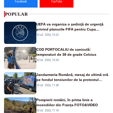
Facebook
YouTube
POPULAR
UEFA va organiza o şedinţă de urgenţă
privind planurile FIFA pentru Cupa
Mondială
30 iul. 2026, 10:33
COD PORTOCALIU de caniculă:
temperaturi de 38 de grade Celsius
30 iul. 2026, 10:36
Jandarmeria Română, mesaj de ultimă oră
pe fondul tensiunilor de la protestul
masiv al fermierilor - VIDEO
30 iul. 2026, 11:08
Pompierii români, în prima linie a
incendiilor din Franța FOTO&VIDEO
30 iul. 2026, 11:18