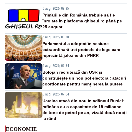
6 aug. 2026, 08:35
Primăriile din România trebuie să fie
înrolate în platforma ghiseul.ro până pe
25 august
6 aug. 2026, 08:28
Parlamentul a adoptat în sesiune
extraordinară trei proiecte de lege care
reprezintă jaloane din PNRR
6 aug. 2026, 07:34
Bolojan recrutează din USR și
construiește un nou pol electoral: atacuri
coordonate pentru menținerea la putere
6 aug. 2026, 07:04
Ucraina atacă din nou în adâncul Rusiei:
rafinăria cu o capacitate de 15 milioane
de tone de petrol pe an, vizată două nopți
la rând
ECONOMIE