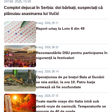
24 feb. 2026, 15:50
Complot dejucat în Serbia: doi bărbați, suspectați că
plănuiau asasinarea lui Vučić
6 aug. 2026, 09:11
Report uriaș la Loto 6 din 49
6 aug. 2026, 08:25
Recomandările DSU pentru participarea în
siguranță la festivaluri
6 aug. 2026, 08:14
Operațiunea de pe brațul Bala al Dunării
se reia astăzi, la ora 10. Patru barje
urmează să fie scufundate
6 aug. 2026, 07:15
Toate marile orașe din Italia intră sub
alertă roșie de caniculă. Temperaturile se
apropie de 40 de grade