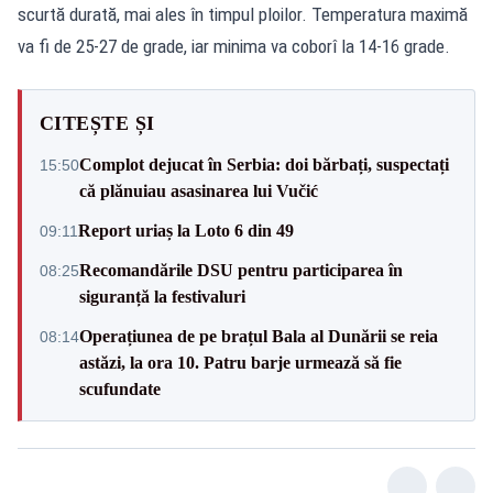
scurtă durată, mai ales în timpul ploilor. Temperatura maximă
va fi de 25-27 de grade, iar minima va coborî la 14-16 grade.
CITEȘTE ȘI
Complot dejucat în Serbia: doi bărbați, suspectați
15:50
că plănuiau asasinarea lui Vučić
Report uriaș la Loto 6 din 49
09:11
Recomandările DSU pentru participarea în
08:25
siguranță la festivaluri
Operațiunea de pe brațul Bala al Dunării se reia
08:14
astăzi, la ora 10. Patru barje urmează să fie
scufundate