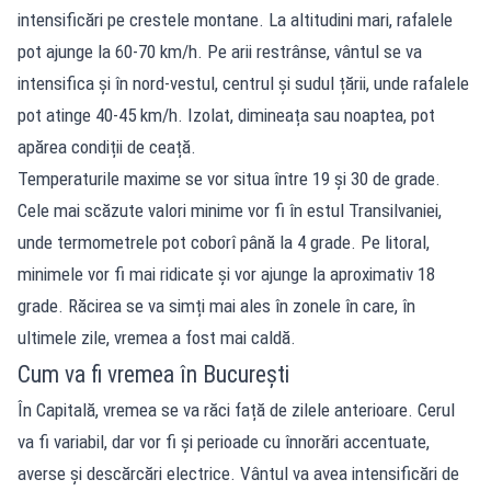
intensificări pe crestele montane. La altitudini mari, rafalele
pot ajunge la 60-70 km/h. Pe arii restrânse, vântul se va
intensifica și în nord-vestul, centrul și sudul țării, unde rafalele
pot atinge 40-45 km/h. Izolat, dimineața sau noaptea, pot
apărea condiții de ceață.
Temperaturile maxime se vor situa între 19 și 30 de grade.
Cele mai scăzute valori minime vor fi în estul Transilvaniei,
unde termometrele pot coborî până la 4 grade. Pe litoral,
minimele vor fi mai ridicate și vor ajunge la aproximativ 18
grade. Răcirea se va simți mai ales în zonele în care, în
ultimele zile, vremea a fost mai caldă.
Cum va fi vremea în București
În Capitală, vremea se va răci față de zilele anterioare. Cerul
va fi variabil, dar vor fi și perioade cu înnorări accentuate,
averse și descărcări electrice. Vântul va avea intensificări de