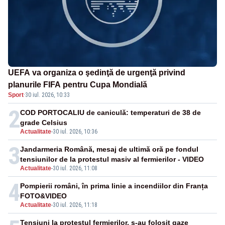
UEFA va organiza o şedinţă de urgenţă privind
planurile FIFA pentru Cupa Mondială
Sport
·
30 iul. 2026, 10:33
2
COD PORTOCALIU de caniculă: temperaturi de 38 de
grade Celsius
Actualitate
-
30 iul. 2026, 10:36
3
Jandarmeria Română, mesaj de ultimă oră pe fondul
tensiunilor de la protestul masiv al fermierilor - VIDEO
Actualitate
-
30 iul. 2026, 11:08
4
Pompierii români, în prima linie a incendiilor din Franța
FOTO&VIDEO
Actualitate
-
30 iul. 2026, 11:18
Tensiuni la protestul fermierilor, s-au folosit gaze