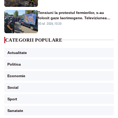
Tensiuni la protestul fermierilor, s-au
folosit gaze lacrimogene. Televiziunea
Poporului face apel la calm – LIVE TEXT
30 iul. 2026, 10:20
CATEGORII POPULARE
Actualitate
Politica
Economie
Social
Sport
Sanatate