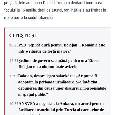
preşedintele american Donald Trump a declarat încetarea
focului la 16 aprilie, deşi, de atunci, ostilităţile s-au limitat în
mare parte la sudul Libanului.
CITEȘTE ȘI
PSD, replică dură pentru Bolojan: „România este
15:26
într-o situație de forță majoră”
Ședința de guvern se amână pentru ora 15:00.
14:51
Bolojan nu a obținut toate avizele
Bolojan, despre legea salarizării: „Ar putea fi
11:51
adoptată în perioada următoare. S-a întârziat
depunerea din cauza unor discursuri iresponsabile
în spaţiul public”
ANSVSA a negociat, la Ankara, un acord pentru
10:57
facilitarea tranzitului prin Turcia al carcaselor de