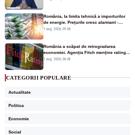
România, la limita tehnică a importurilor
de energie. Prețurile cresc alarmant -
Analiză Realitatea Plus
1 aug. 2026, 09:46
România a scăpat de retrogradarea
economiei. Agenția Fitch menține ratingul
„BBB-” cu perspectivă negativă
1 aug. 2026, 06:48
CATEGORII POPULARE
Actualitate
Politica
Economie
Social