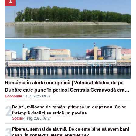
1
România în alertă energetică | Vulnerabilitatea de pe
Dunăre care pune în pericol Centrala Cernavodă era
Economie
·
1 aug. 2026, 09:32
cunoscută de pe vremea lui Ceaușescu
2
De azi, milioane de români primesc un drept nou. Ce se
întâmplă dacă ți se strică un produs
Social
-
1 aug. 2026, 09:37
3
Piperea, semnal de alarmă. De ce este bine să avem bani
cash, în contextul alertei energetice?