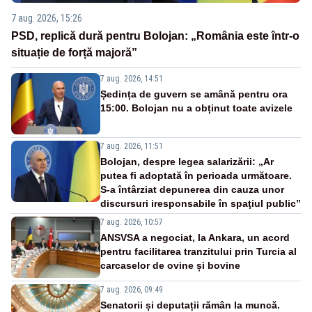
7 aug. 2026, 15:26
PSD, replică dură pentru Bolojan: „România este într-o
situație de forță majoră”
7 aug. 2026, 14:51
Ședința de guvern se amână pentru ora
15:00. Bolojan nu a obținut toate avizele
7 aug. 2026, 11:51
Bolojan, despre legea salarizării: „Ar
putea fi adoptată în perioada următoare.
S-a întârziat depunerea din cauza unor
discursuri iresponsabile în spaţiul public”
7 aug. 2026, 10:57
ANSVSA a negociat, la Ankara, un acord
pentru facilitarea tranzitului prin Turcia al
carcaselor de ovine și bovine
7 aug. 2026, 09:49
Senatorii și deputații rămân la muncă.