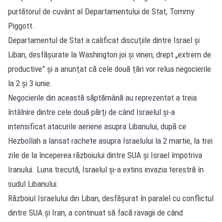
purtătorul de cuvânt al Departamentului de Stat, Tommy
Piggott.
Departamentul de Stat a calificat discuţiile dintre Israel şi
Liban, desfăşurate la Washington joi şi vineri, drept „extrem de
productive” şi a anunţat că cele două ţări vor relua negocierile
la 2 şi 3 iunie.
Negocierile din această săptămână au reprezentat a treia
întâlnire dintre cele două părţi de când Israelul şi-a
intensificat atacurile aeriene asupra Libanului, după ce
Hezbollah a lansat rachete asupra Israelului la 2 martie, la trei
zile de la începerea războiului dintre SUA şi Israel împotriva
Iranului. Luna trecută, Israelul şi-a extins invazia terestră în
sudul Libanului.
Războiul Israelului din Liban, desfăşurat în paralel cu conflictul
dintre SUA şi Iran, a continuat să facă ravagii de când