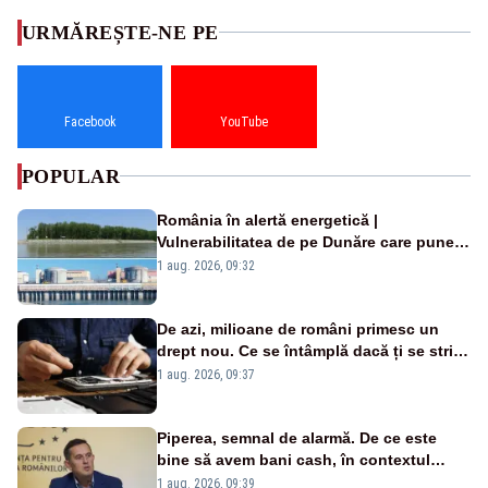
URMĂREȘTE-NE PE
Facebook
YouTube
POPULAR
România în alertă energetică |
Vulnerabilitatea de pe Dunăre care pune
în pericol Centrala Cernavodă era
1 aug. 2026, 09:32
cunoscută de pe vremea lui Ceaușescu
De azi, milioane de români primesc un
drept nou. Ce se întâmplă dacă ți se strică
un produs
1 aug. 2026, 09:37
Piperea, semnal de alarmă. De ce este
bine să avem bani cash, în contextul
alertei energetice?
1 aug. 2026, 09:39