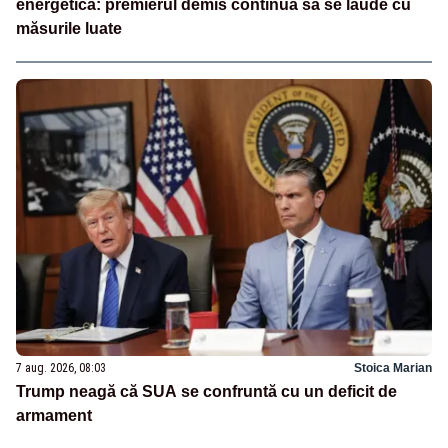
energetică: premierul demis continuă să se laude cu
măsurile luate
7 aug. 2026, 08:03
Stoica Marian
Trump neagă că SUA se confruntă cu un deficit de
armament