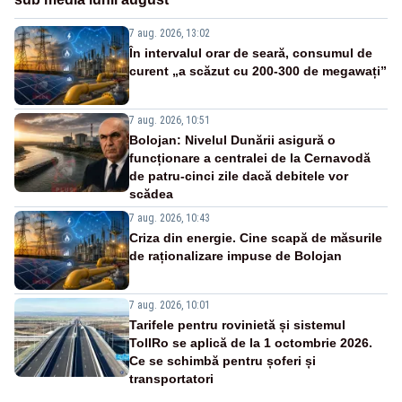
7 aug. 2026, 13:02
În intervalul orar de seară, consumul de
curent „a scăzut cu 200-300 de megawați”
7 aug. 2026, 10:51
Bolojan: Nivelul Dunării asigură o
funcționare a centralei de la Cernavodă
de patru-cinci zile dacă debitele vor
scădea
7 aug. 2026, 10:43
Criza din energie. Cine scapă de măsurile
de raționalizare impuse de Bolojan
7 aug. 2026, 10:01
Tarifele pentru rovinietă și sistemul
TollRo se aplică de la 1 octombrie 2026.
Ce se schimbă pentru șoferi și
transportatori