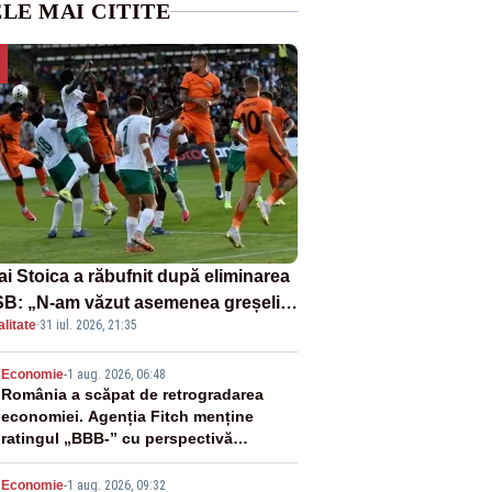
LE MAI CITITE
ai Stoica a răbufnit după eliminarea
B: „N-am văzut asemenea greșeli
litate
·
31 iul. 2026, 21:35
190 de meciuri europene”
2
Economie
-
1 aug. 2026, 06:48
România a scăpat de retrogradarea
economiei. Agenția Fitch menține
ratingul „BBB-” cu perspectivă
negativă
Economie
-
1 aug. 2026, 09:32