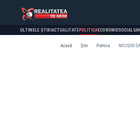
ULTIMELE ȘTIRI
ACTUALITATE
POLITICA
ECONOMIE
SOCIAL
SA
Acasă
Știri
Politica
NICUȘOR DA