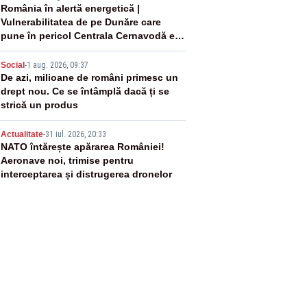
3
România în alertă energetică |
Vulnerabilitatea de pe Dunăre care
pune în pericol Centrala Cernavodă era
cunoscută de pe vremea lui Ceaușescu
4
Social
-
1 aug. 2026, 09:37
De azi, milioane de români primesc un
drept nou. Ce se întâmplă dacă ți se
strică un produs
5
Actualitate
-
31 iul. 2026, 20:33
NATO întărește apărarea României!
Aeronave noi, trimise pentru
interceptarea și distrugerea dronelor