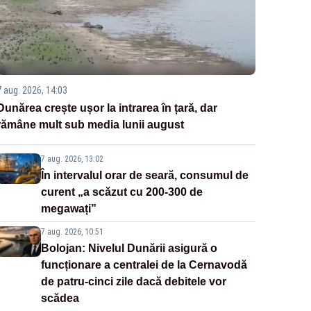
7 aug. 2026, 14:03
Dunărea crește ușor la intrarea în țară, dar
rămâne mult sub media lunii august
7 aug. 2026, 13:02
În intervalul orar de seară, consumul de
curent „a scăzut cu 200-300 de
megawați”
7 aug. 2026, 10:51
Bolojan: Nivelul Dunării asigură o
funcționare a centralei de la Cernavodă
de patru-cinci zile dacă debitele vor
scădea