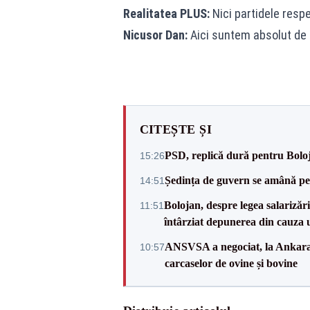
Realitatea PLUS:
Nici partidele resp
Nicusor Dan:
Aici suntem absolut de a
CITEȘTE ȘI
PSD, replică dură pentru Boloj
15:26
Ședința de guvern se amână pen
14:51
Bolojan, despre legea salarizăr
11:51
întârziat depunerea din cauza u
ANSVSA a negociat, la Ankara, 
10:57
carcaselor de ovine și bovine