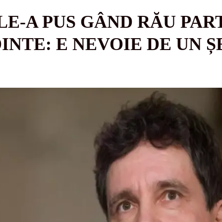
LE-A PUS GÂND RĂU PA
INTE: E NEVOIE DE UN Ș