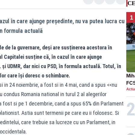
CE
1
cazul în care ajunge președinte, nu va putea lucra cu
în formula actuală
e de la guvernare, deși are susținerea acestora în
ul Capitalei susține că, în cazul în care ajunge
și UDMR, dar nici cu PSD, în formula actuală. Totul, în
lor care își doresc o schimbare.
Mih
FCS
i in 24 noiembrie, a fost si in 4 mai, cand a spus <<nu
Actua
în 
u condus Romania national in turul 2 al alegerilor
 a fost si pe 1 decembrie, cand a spus 65% din Parlament
ationist. Astia sunt termenii pe care eu ii folosesc. Si
edintelui, care trebuie sa lucreze cu un Parlament, in
 occidentala.