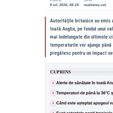
Publicat
Sursă
8 iul. 2026, 08:10
realitatea.net
Autoritățile britanice au emis 
toată Anglia, pe fondul unui va
mai îndelungate din ultimele c
temperaturile vor ajunge până l
pregătesc pentru un impact sem
CUPRINS
Alerte de sănătate în toată An
1
Temperaturi de până la 36°C ș
2
Când este așteptat apogeul va
3