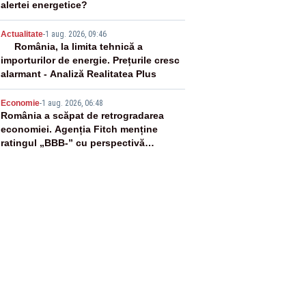
alertei energetice?
4
Actualitate
-
1 aug. 2026, 09:46
România, la limita tehnică a
importurilor de energie. Prețurile cresc
alarmant - Analiză Realitatea Plus
5
Economie
-
1 aug. 2026, 06:48
România a scăpat de retrogradarea
economiei. Agenția Fitch menține
ratingul „BBB-” cu perspectivă
negativă