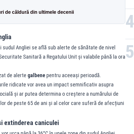
ri de căldură din ultimele decenii
nglia
 sudul Angliei se află sub alerte de sănătate de nivel
ecuritate Sanitară a Regatului Unit și valabile până la ora
izat de alerte
galbene
pentru aceeași perioadă.
rile ridicate vor avea un impact semnificativ asupra
socială și ar putea determina o creștere a numărului de
lor de peste 65 de ani și al celor care suferă de afecțiuni
i extinderea caniculei
or urca până la 36°C în unele zone din sudul Angliei,