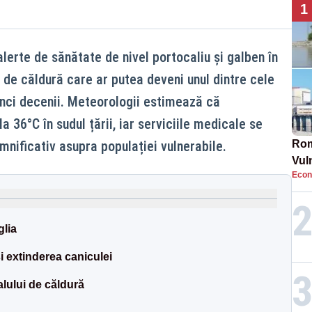
1
alerte de sănătate de nivel portocaliu și galben în
l de căldură care ar putea deveni unul dintre cele
inci decenii. Meteorologii estimează că
a 36°C în sudul țării, iar serviciile medicale se
nificativ asupra populației vulnerabile.
Rom
Vul
Econ
pun
cun
glia
i extinderea caniculei
lului de căldură