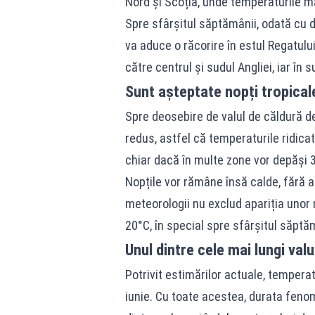
Nord și Scoția, unde temperaturile m
Spre sfârșitul săptămânii, odată cu d
va aduce o răcorire în estul Regatului
către centrul și sudul Angliei, iar în 
Sunt așteptate nopți tropical
Spre deosebire de valul de căldură de l
redus, astfel că temperaturile ridicat
chiar dacă în multe zone vor depăși 
Nopțile vor rămâne însă calde, fără a fi
meteorologii nu exclud apariția unor 
20°C, în special spre sfârșitul săptăm
Unul dintre cele mai lungi valu
Potrivit estimărilor actuale, temperatu
iunie. Cu toate acestea, durata feno