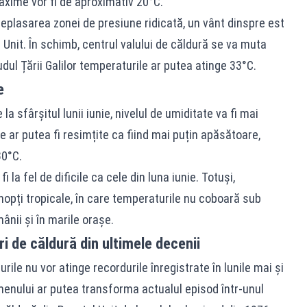
axime vor fi de aproximativ 20°C.
eplasarea zonei de presiune ridicată, un vânt dinspre est
 Unit. În schimb, centrul valului de căldură se va muta
sudul Țării Galilor temperaturile ar putea atinge 33°C.
e
a sfârșitul lunii iunie, nivelul de umiditate va fi mai
e ar putea fi resimțite ca fiind mai puțin apăsătoare,
30°C.
 la fel de dificile ca cele din luna iunie. Totuși,
nopți tropicale, în care temperaturile nu coboară sub
ânii și în marile orașe.
ri de căldură din ultimele decenii
rile nu vor atinge recordurile înregistrate în lunile mai și
menului ar putea transforma actualul episod într-unul