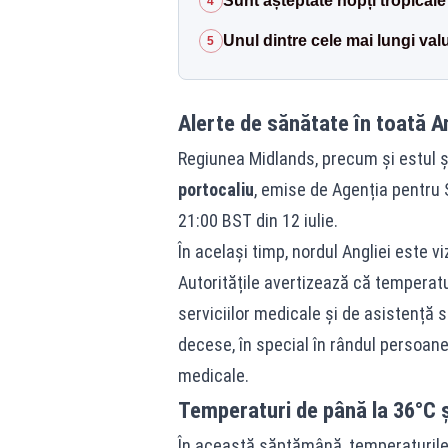
Sunt așteptate nopți tropicale
4
Unul dintre cele mai lungi valu
5
Alerte de sănătate în toată A
Regiunea Midlands, precum și estul și
portocaliu
, emise de Agenția pentru S
21:00 BST din 12 iulie.
În același timp, nordul Angliei este v
Autoritățile avertizează că temperatu
serviciilor medicale și de asistență 
decese, în special în rândul persoane
medicale.
Temperaturi de până la 36°C ș
În această săptămână, temperaturile v