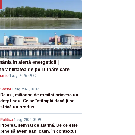
ânia în alertă energetică |
nerabilitatea de pe Dunăre care
omie
·
1 aug. 2026, 09:32
e în pericol Centrala Cernavodă era
oscută de pe vremea lui Ceaușescu
2
Social
-
1 aug. 2026, 09:37
De azi, milioane de români primesc un
drept nou. Ce se întâmplă dacă ți se
strică un produs
3
Politica
-
1 aug. 2026, 09:39
Piperea, semnal de alarmă. De ce este
bine să avem bani cash, în contextul