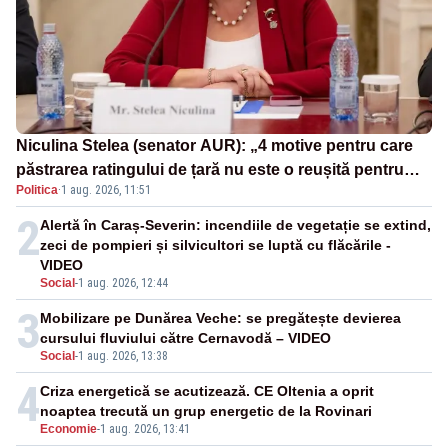
Niculina Stelea (senator AUR): „4 motive pentru care
păstrarea ratingului de țară nu este o reușită pentru
Politica
·
1 aug. 2026, 11:51
Guvernul Bolojan”
2
Alertă în Caraș-Severin: incendiile de vegetație se extind,
zeci de pompieri și silvicultori se luptă cu flăcările -
VIDEO
Social
-
1 aug. 2026, 12:44
3
Mobilizare pe Dunărea Veche: se pregătește devierea
cursului fluviului către Cernavodă – VIDEO
Social
-
1 aug. 2026, 13:38
4
Criza energetică se acutizează. CE Oltenia a oprit
noaptea trecută un grup energetic de la Rovinari
Economie
-
1 aug. 2026, 13:41