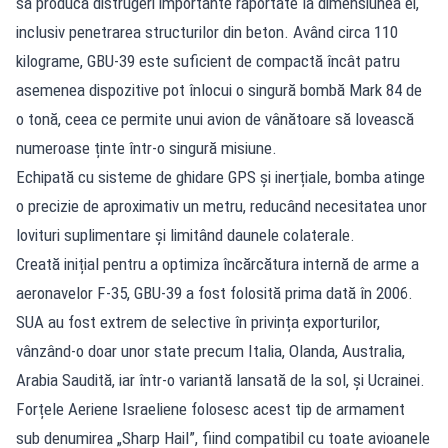
să producă distrugeri importante raportate la dimensiunea ei,
inclusiv penetrarea structurilor din beton. Având circa 110
kilograme, GBU-39 este suficient de compactă încât patru
asemenea dispozitive pot înlocui o singură bombă Mark 84 de
o tonă, ceea ce permite unui avion de vânătoare să lovească
numeroase ținte într-o singură misiune.
Echipată cu sisteme de ghidare GPS și inerțiale, bomba atinge
o precizie de aproximativ un metru, reducând necesitatea unor
lovituri suplimentare și limitând daunele colaterale.
Creată inițial pentru a optimiza încărcătura internă de arme a
aeronavelor F-35, GBU-39 a fost folosită prima dată în 2006.
SUA au fost extrem de selective în privința exporturilor,
vânzând-o doar unor state precum Italia, Olanda, Australia,
Arabia Saudită, iar într-o variantă lansată de la sol, și Ucrainei.
Forțele Aeriene Israeliene folosesc acest tip de armament
sub denumirea „Sharp Hail”, fiind compatibil cu toate avioanele