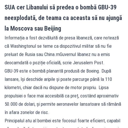
SUA cer Libanului să predea o bombă GBU-39
neexplodată, de teama ca aceasta să nu ajungă
la Moscova sau Beijing
Informația a fost dezvăluită de presa libaneză, care notează
că Washingtonul se teme ca dispozitivul militar să nu fie
preluat de Rusia sau China.mGuvernul libanez nu a emis
deocamdată o poziție oficială, scrie Jerusalem Post.
GBU-39 este o bombă planantă produsă de Boeing. După
lansare, își deschide aripile și poate parcurge până la 110
kilometri, chiar dacă nu dispune de motor propriu. Lipsa
propulsiei o face mai accesibilă ca preț, costând aproximativ
50.000 de dolari, și permite aeronavelor lansatoare să rămână
în afara zonelor de risc.
Principalul atu al bombei este focosul foarte eficient, capabil