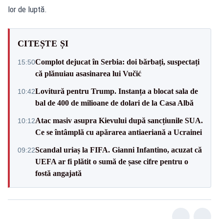
lor de luptă.
CITEȘTE ȘI
Complot dejucat în Serbia: doi bărbați, suspectați
15:50
că plănuiau asasinarea lui Vučić
Lovitură pentru Trump. Instanța a blocat sala de
10:42
bal de 400 de milioane de dolari de la Casa Albă
Atac masiv asupra Kievului după sancțiunile SUA.
10:12
Ce se întâmplă cu apărarea antiaeriană a Ucrainei
Scandal uriaș la FIFA. Gianni Infantino, acuzat că
09:22
UEFA ar fi plătit o sumă de șase cifre pentru o
fostă angajată