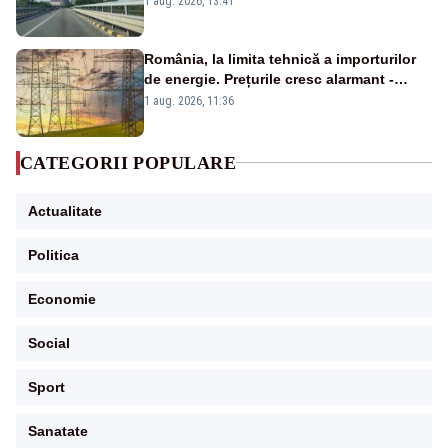
1 aug. 2026, 13:41
România, la limita tehnică a importurilor
de energie. Prețurile cresc alarmant -
Analiză Realitatea Plus
1 aug. 2026, 11:36
CATEGORII POPULARE
Actualitate
Politica
Economie
Social
Sport
Sanatate