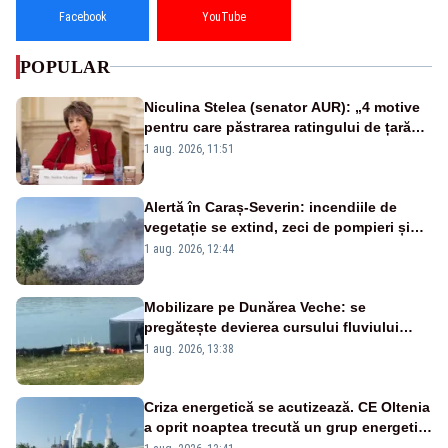
Facebook
YouTube
POPULAR
Niculina Stelea (senator AUR): „4 motive
pentru care păstrarea ratingului de țară
nu este o reușită pentru Guvernul
1 aug. 2026, 11:51
Bolojan”
Alertă în Caraș-Severin: incendiile de
vegetație se extind, zeci de pompieri și
silvicultori se luptă cu flăcările - VIDEO
1 aug. 2026, 12:44
Mobilizare pe Dunărea Veche: se
pregătește devierea cursului fluviului
către Cernavodă – VIDEO
1 aug. 2026, 13:38
Criza energetică se acutizează. CE Oltenia
a oprit noaptea trecută un grup energetic
de la Rovinari