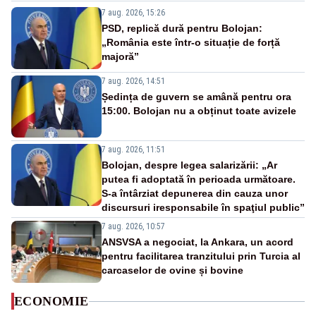
7 aug. 2026, 15:26
PSD, replică dură pentru Bolojan:
„România este într-o situație de forță
majoră”
7 aug. 2026, 14:51
Ședința de guvern se amână pentru ora
15:00. Bolojan nu a obținut toate avizele
7 aug. 2026, 11:51
Bolojan, despre legea salarizării: „Ar
putea fi adoptată în perioada următoare.
S-a întârziat depunerea din cauza unor
discursuri iresponsabile în spaţiul public”
7 aug. 2026, 10:57
ANSVSA a negociat, la Ankara, un acord
pentru facilitarea tranzitului prin Turcia al
carcaselor de ovine și bovine
ECONOMIE