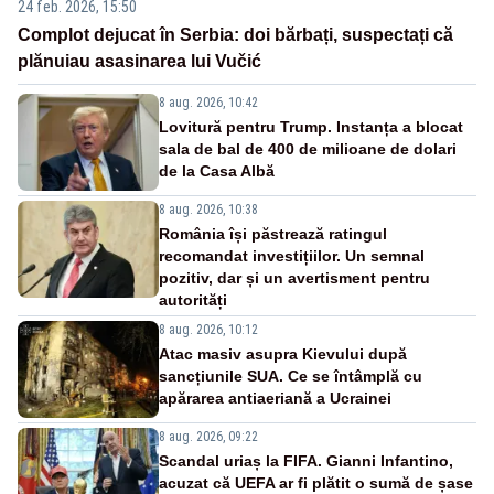
24 feb. 2026, 15:50
Complot dejucat în Serbia: doi bărbați, suspectați că
plănuiau asasinarea lui Vučić
8 aug. 2026, 10:42
Lovitură pentru Trump. Instanța a blocat
sala de bal de 400 de milioane de dolari
de la Casa Albă
8 aug. 2026, 10:38
România își păstrează ratingul
recomandat investițiilor. Un semnal
pozitiv, dar și un avertisment pentru
autorități
8 aug. 2026, 10:12
Atac masiv asupra Kievului după
sancțiunile SUA. Ce se întâmplă cu
apărarea antiaeriană a Ucrainei
8 aug. 2026, 09:22
Scandal uriaș la FIFA. Gianni Infantino,
acuzat că UEFA ar fi plătit o sumă de șase