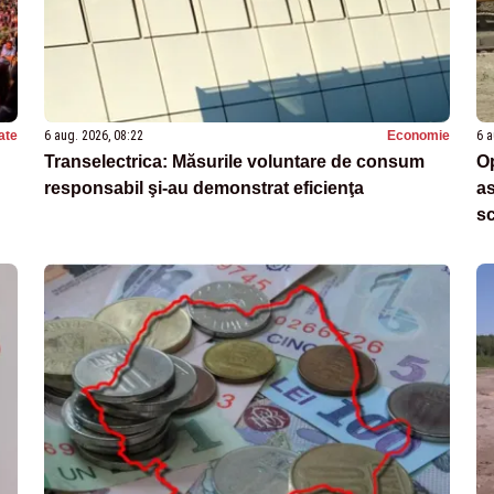
ate
6 aug. 2026, 08:22
Economie
6 a
Transelectrica: Măsurile voluntare de consum
Op
responsabil şi-au demonstrat eficienţa
as
s