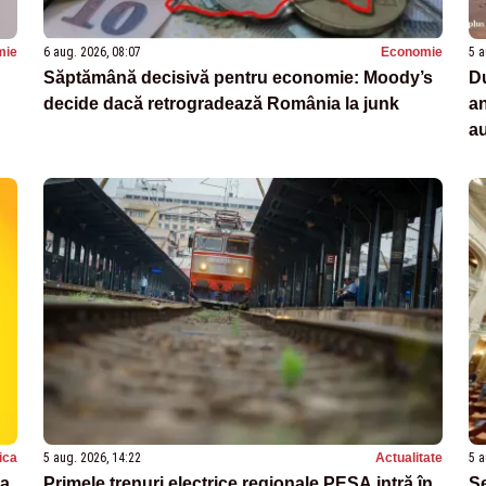
mie
6 aug. 2026, 08:07
Economie
5 a
Săptămână decisivă pentru economie: Moody’s
Du
decide dacă retrogradează România la junk
an
a
tica
5 aug. 2026, 14:22
Actualitate
5 a
ma
Primele trenuri electrice regionale PESA intră în
Se