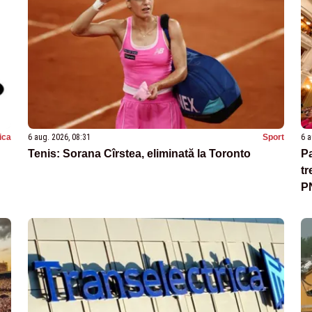
tica
6 aug. 2026, 08:31
Sport
6 a
Tenis: Sorana Cîrstea, eliminată la Toronto
Pa
tr
P