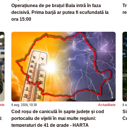
Operațiunea de pe brațul Bala intră în faza
Tr
decisivă. Prima barjă ar putea fi scufundată la
re
ora 15:00
mie
6 aug. 2026, 10:38
Actualitate
6 a
Cod roșu de caniculă în șapte județe și cod
Si
i:
portocaliu de vijelii în mai multe regiuni:
Co
temperaturi de 41 de grade - HARTA