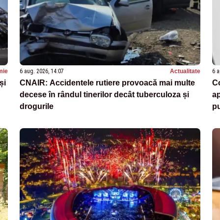
mie
6 aug. 2026, 14:07
Actualitate
6 a
și
CNAIR: Accidentele rutiere provoacă mai multe
Co
decese în rândul tinerilor decât tuberculoza și
ap
drogurile
pu