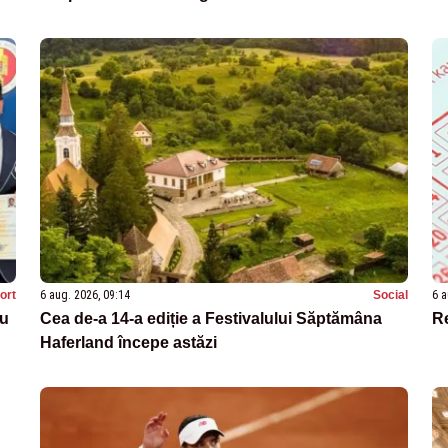
ort
6 aug. 2026, 09:14
Social
6 a
au
Cea de-a 14-a ediție a Festivalului Săptămâna
Re
Haferland începe astăzi