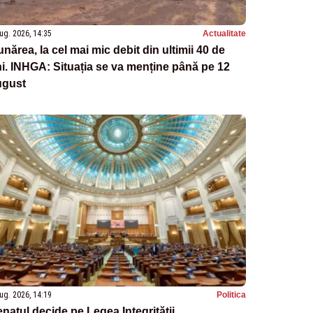
ug. 2026, 14:35
Actualitate
nărea, la cel mai mic debit din ultimii 40 de
i. INHGA: Situația se va menține până pe 12
ugust
ug. 2026, 14:19
Politica
natul decide pe Legea Integrității