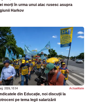
ei morți în urma unui atac rusesc asupra
giunii Harkov
ug. 2026, 10:34
Actualitate
ndicatele din Educație, noi discuții la
troceni pe tema legii salarizării