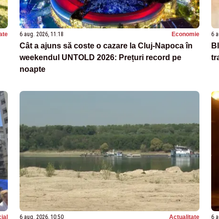
ate
6 aug. 2026, 11:18
Economie
6 a
Cât a ajuns să coste o cazare la Cluj-Napoca în
Bl
weekendul UNTOLD 2026: Prețuri record pe
tr
noapte
ial
6 aug. 2026, 10:50
Actualitate
6 a