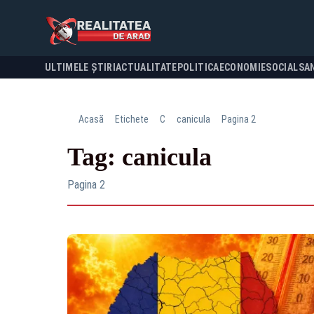
ULTIMELE ȘTIRI
ACTUALITATE
POLITICA
ECONOMIE
SOCIAL
SA
Acasă
Etichete
C
canicula
Pagina 2
Tag: canicula
Pagina 2