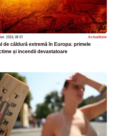
iun. 2026, 08:01
Actualitate
l de căldură extremă în Europa: primele
ctime și incendii devastatoare