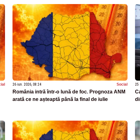
ial
26 iun. 2026, 08:24
Social
25 
România intră într-o lună de foc. Prognoza ANM
Ca
arată ce ne așteaptă până la final de iulie
di