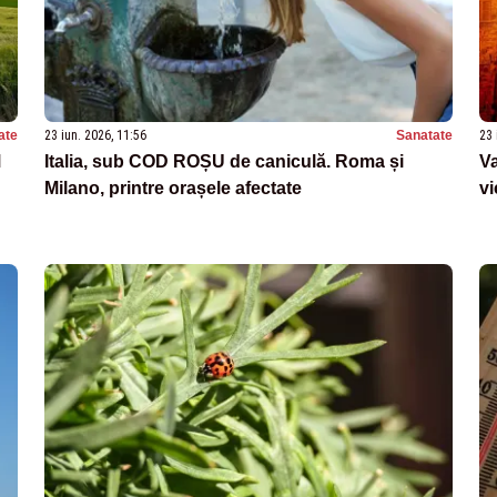
ate
23 iun. 2026, 11:56
Sanatate
23 
M
Italia, sub COD ROȘU de caniculă. Roma și
Va
Milano, printre orașele afectate
vi