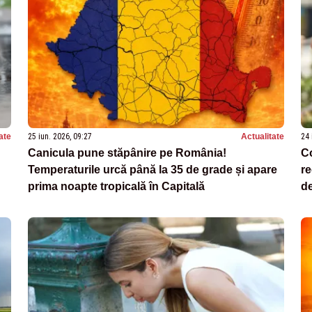
ate
25 iun. 2026, 09:27
Actualitate
24 
Canicula pune stăpânire pe România!
Co
Temperaturile urcă până la 35 de grade și apare
re
prima noapte tropicală în Capitală
d