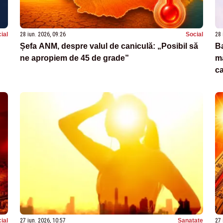
ial
28 iun. 2026, 09:26
Social
28 
Șefa ANM, despre valul de caniculă: „Posibil să
Ba
ne apropiem de 45 de grade”
mă
ca
ial
27 iun. 2026, 10:57
Sanatate
27 