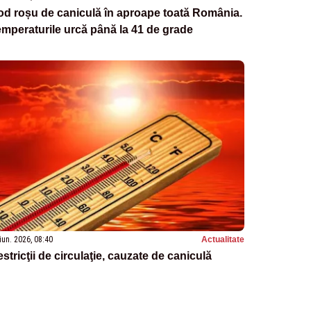
d roșu de caniculă în aproape toată România.
mperaturile urcă până la 41 de grade
iun. 2026, 08:40
Actualitate
stricţii de circulaţie, cauzate de caniculă