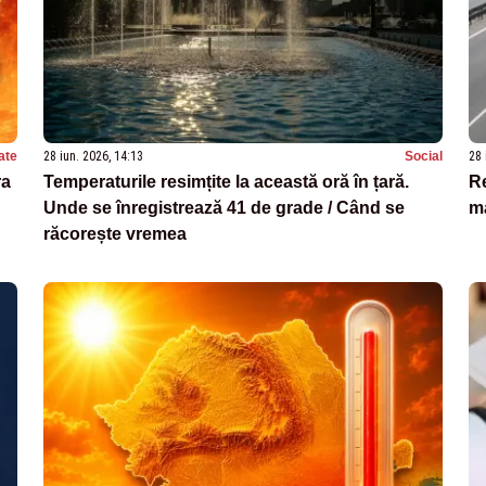
ate
28 iun. 2026, 14:13
Social
28 
ra
Temperaturile resimțite la această oră în țară.
Re
Unde se înregistrează 41 de grade / Când se
ma
răcorește vremea