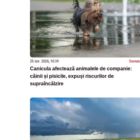
25 iun. 2026, 10:39
Sanat
Canicula afectează animalele de companie:
câinii și pisicile, expuși riscurilor de
supraîncălzire