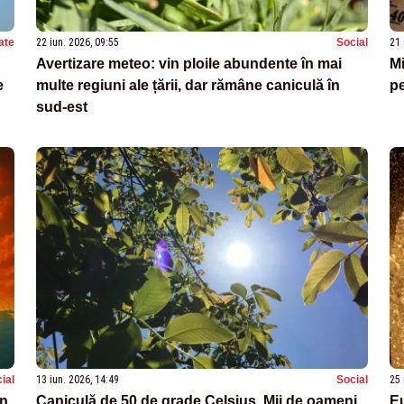
ate
22 iun. 2026, 09:55
Social
21 
Avertizare meteo: vin ploile abundente în mai
Mi
e
multe regiuni ale țării, dar rămâne caniculă în
pe
sud-est
ial
13 iun. 2026, 14:49
Social
25 
în
Caniculă de 50 de grade Celsius. Mii de oameni
Eu