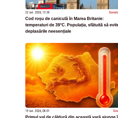
22 iun. 2026, 13:38
Sanat
Cod roșu de caniculă în Marea Britanie:
temperaturi de 39°C. Populația, sfătuită să evit
deplasările neesențiale
19 iun. 2026, 08:01
Soc
Primul val de căldură din această vară ajunge 