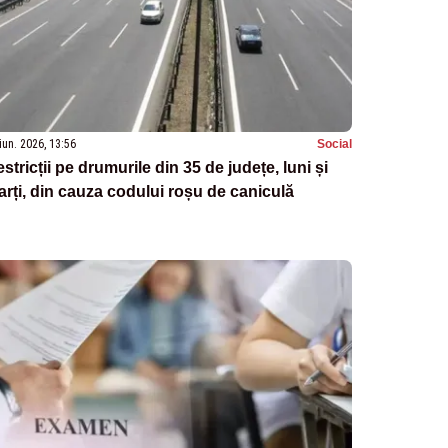
iun. 2026, 13:56
Social
stricții pe drumurile din 35 de județe, luni și
rți, din cauza codului roșu de caniculă