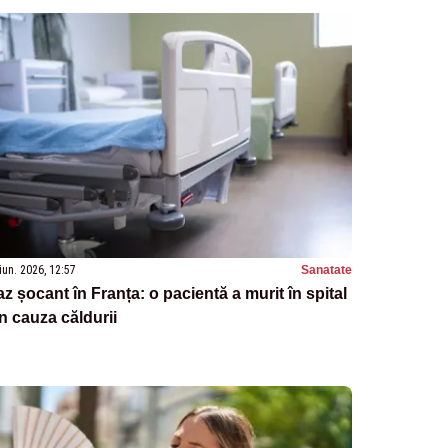
iun. 2026, 12:57
Sanatate
z șocant în Franța: o pacientă a murit în spital
n cauza căldurii