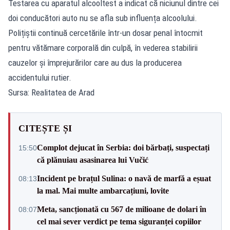
Testarea cu aparatul alcooltest a indicat că niciunul dintre cei
doi conducători auto nu se afla sub influența alcoolului.
Polițiștii continuă cercetările într-un dosar penal întocmit
pentru vătămare corporală din culpă, în vederea stabilirii
cauzelor și împrejurărilor care au dus la producerea
accidentului rutier.
Sursa: Realitatea de Arad
CITEȘTE ȘI
Complot dejucat în Serbia: doi bărbați, suspectați
15:50
că plănuiau asasinarea lui Vučić
Incident pe brațul Sulina: o navă de marfă a eșuat
08:13
la mal. Mai multe ambarcațiuni, lovite
Meta, sancționată cu 567 de milioane de dolari în
08:07
cel mai sever verdict pe tema siguranței copiilor