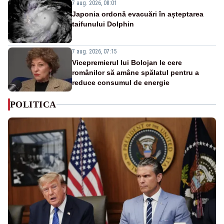
7 aug. 2026, 08:01
Japonia ordonă evacuări în așteptarea
taifunului Dolphin
7 aug. 2026, 07:15
Vicepremierul lui Bolojan le cere
românilor să amâne spălatul pentru a
reduce consumul de energie
POLITICA