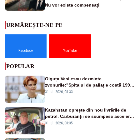
Nu vor exista compensații
URMĂREȘTE-NE PE
Facebook
YouTube
POPULAR
Olguța Vasilescu dezminte
zvonurile:”Spitalul de paliație costă 199
de milioane de euro, nu 500 de milioane”
31 iul. 2026, 08:33
Kazahstan oprește din nou livrările de
petrol. Carburanții se scumpesc accelerat,
iar românii plătesc nota de plată
31 iul. 2026, 08:35