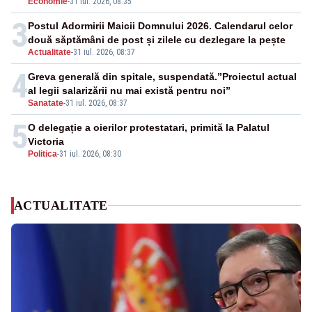
Economie
-
31 iul. 2026, 08:35
3
Postul Adormirii Maicii Domnului 2026. Calendarul celor
două săptămâni de post și zilele cu dezlegare la pește
Actualitate
-
31 iul. 2026, 08:37
4
Greva generală din spitale, suspendată.”Proiectul actual
al legii salarizării nu mai există pentru noi”
Sanatate
-
31 iul. 2026, 08:37
5
O delegație a oierilor protestatari, primită la Palatul
Victoria
Politica
-
31 iul. 2026, 08:30
ACTUALITATE