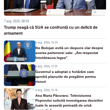
7 aug. 2026, 08:03
Trump neagă că SUA se confruntă cu un deficit de
armament
6 aug. 2026, 16:34
Ilie Bolojan evită un răspuns clar despre
averea partenerei sale: „Am respectat
întotdeauna legea”
6 aug. 2026, 15:39
Guvernul a adoptat o hotărâre care
aprobă planurile de pregătire pentru
riscuri
6 aug. 2026, 15:18
Ana Maria Păcuraru: Televiziunea
Poporului solicită investigarea deciziilor
luate în această perioadă de criză