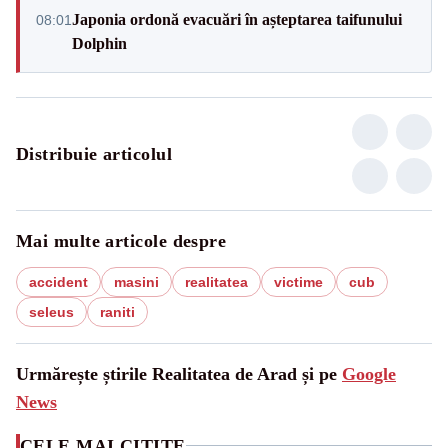
Japonia ordonă evacuări în așteptarea taifunului
08:01
Dolphin
Distribuie articolul
Mai multe articole despre
accident
masini
realitatea
victime
cub
seleus
raniti
Urmărește știrile Realitatea de Arad și pe
Google
News
CELE MAI CITITE