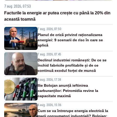
7 aug. 2026, 07:53
Facturile la energie ar putea crește cu până la 20% din
această toamnă
7 aug. 2026, 07:50
Planul de criză privind raționalizarea
energiei: 9 scenarii de risc în care se
aplică
7 aug. 2026, 07:45
Declinul industriei românești: De ce se
închid fabricile profitabile și de ce
continuă exodul forței de muncă
6 aug. 2026, 17:38
Ilie Bolojan anunță ieftinirea
carburanților: Petromidia revine la
capacitate maximă
6 aug. 2026, 15:36
Cum se va întrerupe energia electrică la
marii consumatori industriali? Bolojan: