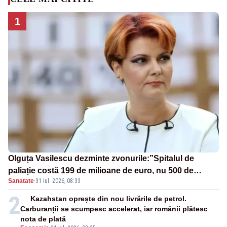
1
Olguța Vasilescu dezminte zvonurile:”Spitalul de
paliație costă 199 de milioane de euro, nu 500 de
Sanatate
·
31 iul. 2026, 08:33
milioane”
2
Kazahstan oprește din nou livrările de petrol.
Carburanții se scumpesc accelerat, iar românii plătesc
nota de plată