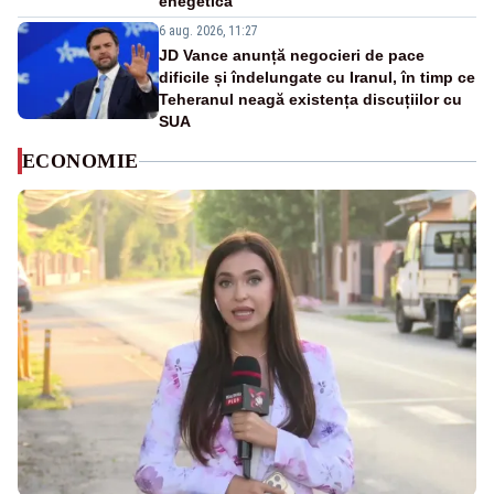
enegetică
6 aug. 2026, 11:27
JD Vance anunță negocieri de pace
dificile și îndelungate cu Iranul, în timp ce
Teheranul neagă existența discuțiilor cu
SUA
ECONOMIE