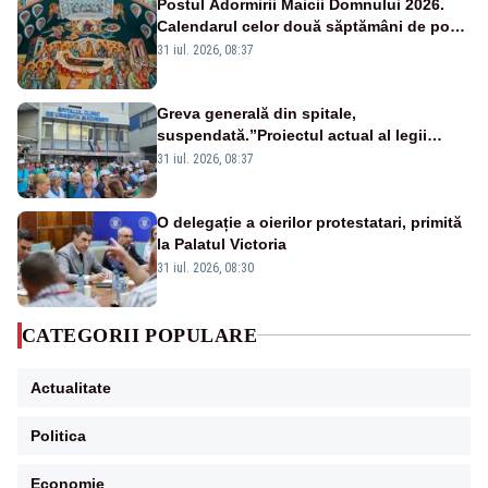
Postul Adormirii Maicii Domnului 2026.
Calendarul celor două săptămâni de post
și zilele cu dezlegare la pește
31 iul. 2026, 08:37
Greva generală din spitale,
suspendată.”Proiectul actual al legii
salarizării nu mai există pentru noi”
31 iul. 2026, 08:37
O delegație a oierilor protestatari, primită
la Palatul Victoria
31 iul. 2026, 08:30
CATEGORII POPULARE
Actualitate
Politica
Economie