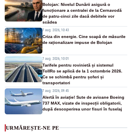
Bolojan: Nivelul Dunării asigură o
funcționare a centralei de la Cernavodă
de patru-cinci zile dacă debitele vor
scădea
7 aug. 2026, 10:43
Criza din energie. Cine scapă de măsurile
de raționalizare impuse de Bolojan
7 aug. 2026, 10:01
Tarifele pentru rovinietă și sistemul
TollRo se aplică de la 1 octombrie 2026.
Ce se schimbă pentru șoferi și
transportatori
7 aug. 2026, 09:45
Alertă în aviație! Sute de avioane Boeing
737 MAX, vizate de inspecții obligatorii,
după descoperirea unor fisuri în fuselaj
URMĂREȘTE-NE PE