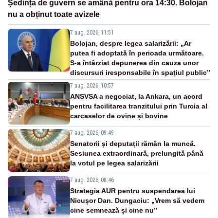
Ședința de guvern se amână pentru ora 14:30. Bolojan
nu a obținut toate avizele
7 aug. 2026, 11:51
Bolojan, despre legea salarizării: „Ar
putea fi adoptată în perioada următoare.
S-a întârziat depunerea din cauza unor
discursuri iresponsabile în spaţiul public”
7 aug. 2026, 10:57
ANSVSA a negociat, la Ankara, un acord
pentru facilitarea tranzitului prin Turcia al
carcaselor de ovine și bovine
7 aug. 2026, 09:49
Senatorii și deputații rămân la muncă.
Sesiunea extraordinară, prelungită până
la votul pe legea salarizării
7 aug. 2026, 08:46
Strategia AUR pentru suspendarea lui
Nicușor Dan. Dungaciu: „Vrem să vedem
cine semnează și cine nu”