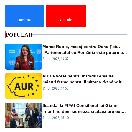
Facebook
YouTube
POPULAR
Marco Rubio, mesaj pentru Oana Țoiu:
„Parteneriatul cu România este puternic
și prețuit”
31 iul. 2026, 14:37
AUR a votat pentru introducerea de
măsuri ferme pentru limitarea răspândirii
virusului pestei porcine africane
31 iul. 2026, 14:55
Scandal la FIFA! Consilierul lui Gianni
Infantino demisionează și atacă proiectul
privind investitorii străini
31 iul. 2026, 15:10