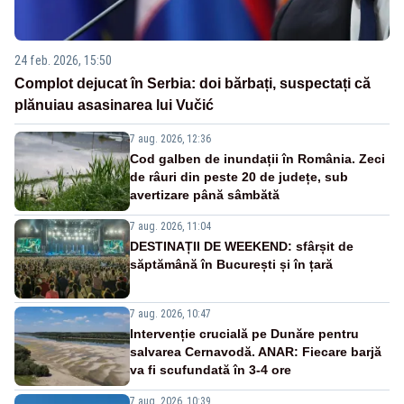
24 feb. 2026, 15:50
Complot dejucat în Serbia: doi bărbați, suspectați că
plănuiau asasinarea lui Vučić
7 aug. 2026, 12:36
Cod galben de inundații în România. Zeci
de râuri din peste 20 de județe, sub
avertizare până sâmbătă
7 aug. 2026, 11:04
DESTINAȚII DE WEEKEND: sfârșit de
săptămână în București și în țară
7 aug. 2026, 10:47
Intervenție crucială pe Dunăre pentru
salvarea Cernavodă. ANAR: Fiecare barjă
va fi scufundată în 3-4 ore
7 aug. 2026, 10:39