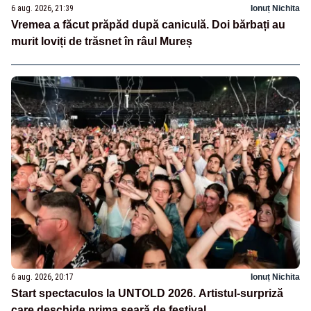
6 aug. 2026, 21:39
Ionuț Nichita
Vremea a făcut prăpăd după caniculă. Doi bărbați au
murit loviți de trăsnet în râul Mureș
6 aug. 2026, 20:17
Ionuț Nichita
Start spectaculos la UNTOLD 2026. Artistul-surpriză
care deschide prima seară de festival