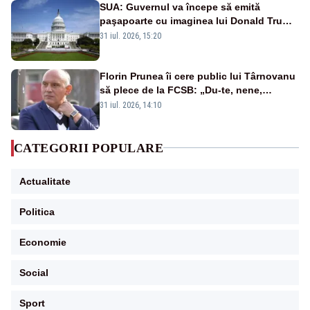
SUA: Guvernul va începe să emită
paşapoarte cu imaginea lui Donald Trump
începând cu 8 august
31 iul. 2026, 15:20
Florin Prunea îi cere public lui Târnovanu
să plece de la FCSB: „Du-te, nene,
învârtindu-te!”
31 iul. 2026, 14:10
CATEGORII POPULARE
Actualitate
Politica
Economie
Social
Sport