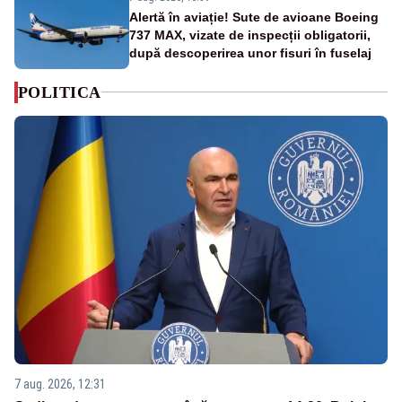
Alertă în aviație! Sute de avioane Boeing
737 MAX, vizate de inspecții obligatorii,
după descoperirea unor fisuri în fuselaj
POLITICA
7 aug. 2026, 12:31