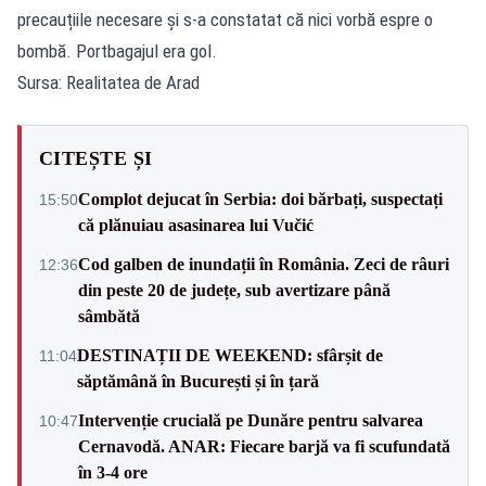
precauțiile necesare și s-a constatat că nici vorbă espre o
bombă. Portbagajul era gol.
Sursa: Realitatea de Arad
CITEȘTE ȘI
Complot dejucat în Serbia: doi bărbați, suspectați
15:50
că plănuiau asasinarea lui Vučić
Cod galben de inundații în România. Zeci de râuri
12:36
din peste 20 de județe, sub avertizare până
sâmbătă
DESTINAȚII DE WEEKEND: sfârșit de
11:04
săptămână în București și în țară
Intervenție crucială pe Dunăre pentru salvarea
10:47
Cernavodă. ANAR: Fiecare barjă va fi scufundată
în 3-4 ore