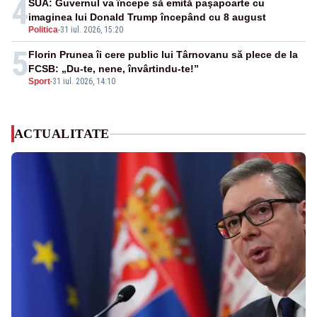
4
SUA: Guvernul va începe să emită paşapoarte cu
imaginea lui Donald Trump începând cu 8 august
Politica
-
31 iul. 2026, 15:20
5
Florin Prunea îi cere public lui Târnovanu să plece de la
FCSB: „Du-te, nene, învârtindu-te!”
Sport
-
31 iul. 2026, 14:10
ACTUALITATE