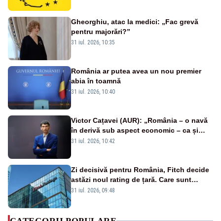
română se sărbătorește!
Gheorghiu, atac la medici: „Fac grevă
pentru majorări?”
31 iul. 2026, 10:35
România ar putea avea un nou premier
abia în toamnă
31 iul. 2026, 10:40
Victor Cațavei (AUR): „România – o navă
în derivă sub aspect economic – ca și
rezultat al guvernărilor din ultimii 36 de
31 iul. 2026, 10:42
ani”
Zi decisivă pentru România, Fitch decide
astăzi noul rating de țară. Care sunt
efectele retrogradării la categoria „junk”
31 iul. 2026, 09:48
CATEGORII POPULARE