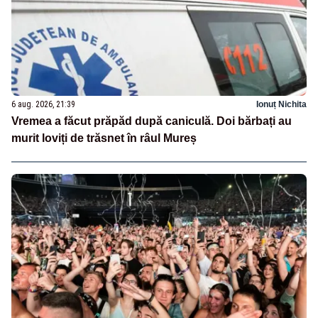
6 aug. 2026, 21:39
Ionuț Nichita
Vremea a făcut prăpăd după caniculă. Doi bărbați au
murit loviți de trăsnet în râul Mureș