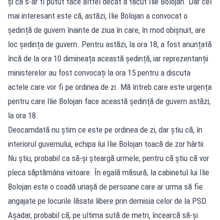
și că s-ar fi putut face altfel decât a făcut Ilie Bolojan. Dar cel
mai interesant este că, astăzi, Ilie Bolojan a convocat o
ședință de guvern înainte de ziua în care, în mod obișnuit, are
loc ședința de guvern. Pentru astăzi, la ora 18, a fost anunțată
încă de la ora 10 dimineața această ședință, iar reprezentanții
ministerelor au fost convocați la ora 15 pentru a discuta
actele care vor fi pe ordinea de zi. Mă întreb care este urgența
pentru care Ilie Bolojan face această ședință de guvern astăzi,
la ora 18.
Deocamdată nu știm ce este pe ordinea de zi, dar știu că, în
interiorul guvernului, echipa lui Ilie Bolojan toacă de zor hârtii.
Nu știu, probabil ca să-și șteargă urmele, pentru că știu că vor
pleca săptămâna viitoare. În egală măsură, la cabinetul lui Ilie
Bolojan este o coadă uriașă de persoane care ar urma să fie
angajate pe locurile lăsate libere prin demisia celor de la PSD.
Așadar, probabil că, pe ultima sută de metri, încearcă să-și