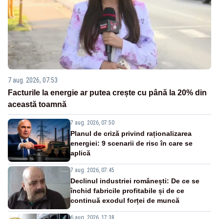
7 aug. 2026, 07:53
Facturile la energie ar putea crește cu până la 20% din
această toamnă
7 aug. 2026, 07:50
Planul de criză privind raționalizarea
energiei: 9 scenarii de risc în care se
aplică
7 aug. 2026, 07:45
Declinul industriei românești: De ce se
închid fabricile profitabile și de ce
continuă exodul forței de muncă
6 aug. 2026, 17:38