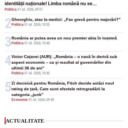
identității naționale! Limba română nu se
Politica
·
31 iul. 2026, 09:51
economisește! Limba română se sărbătorește!
2
Gheorghiu, atac la medici: „Fac grevă pentru majorări?”
Politica
-
31 iul. 2026, 10:35
3
România ar putea avea un nou premier abia în toamnă
Politica
-
31 iul. 2026, 10:40
4
Victor Cațavei (AUR): „România – o navă în derivă sub
aspect economic – ca și rezultat al guvernărilor din
ultimii 36 de ani”
Politica
-
31 iul. 2026, 10:42
5
Zi decisivă pentru România, Fitch decide astăzi noul
rating de țară. Care sunt efectele retrogradării la
categoria „junk”
Economie
-
31 iul. 2026, 09:48
ACTUALITATE