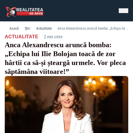
Acasă
Știri
Actualitate
Anca Alexandrescu aruncă bomba: „Echipa lui Ilie Bolojan toacă de zor hârtii ca să-și șteargă urmele. Vor pleca săptămâna viitoare!”
·
ACTUALITATE
2 min citire
Anca Alexandrescu aruncă bomba:
„Echipa lui Ilie Bolojan toacă de zor
hârtii ca să-și șteargă urmele. Vor pleca
săptămâna viitoare!”