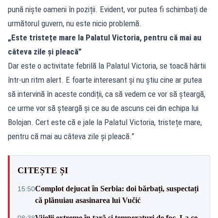
pună niște oameni în poziții. Evident, vor putea fi schimbați de
următorul guvern, nu este nicio problemă.
„Este tristețe mare la Palatul Victoria, pentru că mai au
câteva zile și pleacă”
Dar este o activitate febrilă la Palatul Victoria, se toacă hârtii
într-un ritm alert. E foarte interesant și nu știu cine ar putea
să intervină în aceste condiții, ca să vedem ce vor să șteargă,
ce urme vor să șteargă și ce au de ascuns cei din echipa lui
Bolojan. Cert este că e jale la Palatul Victoria, tristețe mare,
pentru că mai au câteva zile și pleacă.”
CITEȘTE ȘI
Complot dejucat în Serbia: doi bărbați, suspectați
15:50
că plănuiau asasinarea lui Vučić
Vijelii extreme în țară și temperaturi de foc. La ce
08:38