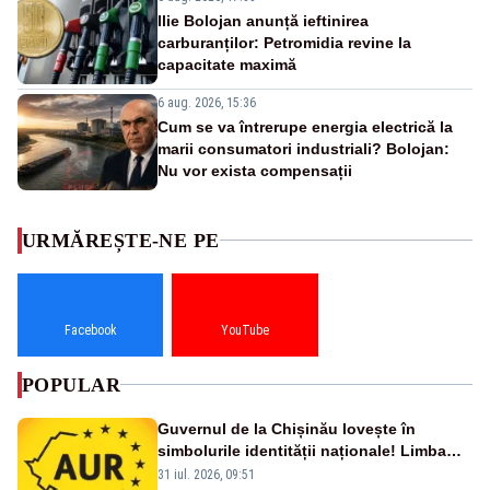
Ilie Bolojan anunță ieftinirea
carburanților: Petromidia revine la
capacitate maximă
6 aug. 2026, 15:36
Cum se va întrerupe energia electrică la
marii consumatori industriali? Bolojan:
Nu vor exista compensații
URMĂREȘTE-NE PE
Facebook
YouTube
POPULAR
Guvernul de la Chișinău lovește în
simbolurile identității naționale! Limba
română nu se economisește! Limba
31 iul. 2026, 09:51