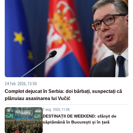
24 feb. 2026, 15:50
Complot dejucat în Serbia: doi bărbați, suspectați că
plănuiau asasinarea lui Vučić
7 aug. 2026, 11:04
DESTINAȚII DE WEEKEND: sfârșit de
săptămână în București și în țară