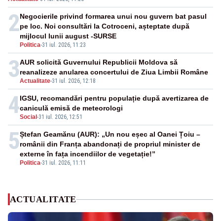
2
Negocierile privind formarea unui nou guvern bat pasul
pe loc. Noi consultări la Cotroceni, așteptate după
mijlocul lunii august -SURSE
Politica
-
31 iul. 2026, 11:23
3
AUR solicită Guvernului Republicii Moldova să
reanalizeze anularea concertului de Ziua Limbii Române
Actualitate
-
31 iul. 2026, 12:18
4
IGSU, recomandări pentru populație după avertizarea de
caniculă emisă de meteorologi
Social
-
31 iul. 2026, 12:51
5
Ștefan Geamănu (AUR): „Un nou eșec al Oanei Țoiu –
românii din Franța abandonați de propriul minister de
externe în fața incendiilor de vegetație!”
Politica
-
31 iul. 2026, 11:11
ACTUALITATE