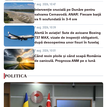
7 aug. 2026, 10:47
Intervenție crucială pe Dunăre pentru
salvarea Cernavodă. ANAR: Fiecare barjă
va fi scufundată în 3-4 ore
7 aug. 2026, 10:39
Alertă în aviație! Sute de avioane Boeing
737 MAX, vizate de inspecții obligatorii,
după descoperirea unor fisuri în fuselaj
7 aug. 2026, 10:01
Când revin ploile și când scapă România
de caniculă. Prognoza ANM pe o lună
POLITICA