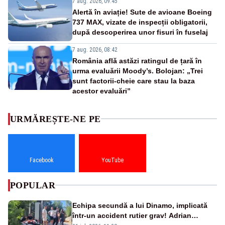
7 aug. 2026, 09:45
Alertă în aviație! Sute de avioane Boeing
737 MAX, vizate de inspecții obligatorii,
după descoperirea unor fisuri în fuselaj
7 aug. 2026, 08:42
România află astăzi ratingul de țară în
urma evaluării Moody’s. Bolojan: „Trei
sunt factorii-cheie care stau la baza
acestor evaluări”
URMĂREȘTE-NE PE
Facebook
YouTube
POPULAR
Echipa secundă a lui Dinamo, implicată
într-un accident rutier grav! Adrian