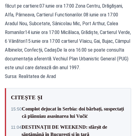
făcut pe cartiere:07 iunie ora 17:00 Zona Centru, Drăgăşani,
Alfa, Pârneava, Cartierul Functionarilor.08 iunie ora 17:00
Aradul Nou, Subcetate, Sânicolau Mic, Port Arthur, Calea
Romanilor14 iunie ora 17:00 Micălaca, Grădişte, Cartierul Verde,
6 Vânători15 iunie ora 17:00 cartierul Vlaicu, Gai, Bujac, Câmpul
Albinelor, Confecții, CadaşDe la ora 16:00 se poate consulta
documentația aferentă.Vechiul Plan Urbanistic General (PUG)
este unul care datează din anul 1997.
Sursa: Realitatea de Arad
CITEȘTE ȘI
Complot dejucat în Serbia: doi bărbați, suspectați
15:50
că plănuiau asasinarea lui Vučić
DESTINAȚII DE WEEKEND: sfârșit de
11:04
săptămână în București și în țară