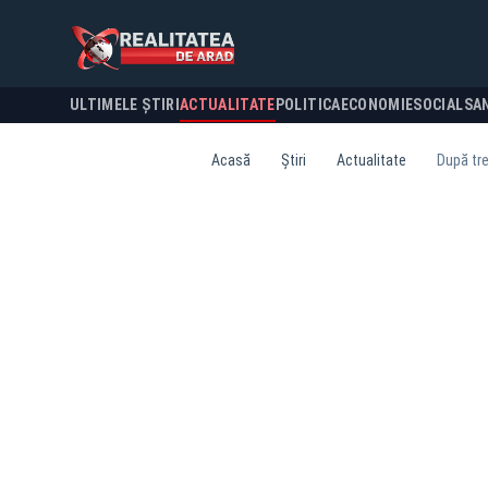
ULTIMELE ȘTIRI
ACTUALITATE
POLITICA
ECONOMIE
SOCIAL
SA
Acasă
Știri
Actualitate
După tre