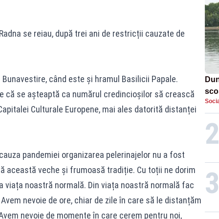
Radna se reiau, după trei ani de restricții cauzate de
e Bunavestire, când este și hramul Basilicii Papale.
Dun
sco
e că se așteaptă ca numărul credincioșilor să crească
Socia
doi
Capitalei Culturale Europene, mai ales datorită distanței
n cauza pandemiei organizarea pelerinajelor nu a fost
ă această veche și frumoasă tradiție. Cu toții ne dorim
la viața noastră normală. Din viața noastră normală fac
. Avem nevoie de ore, chiar de zile în care să le distanțăm
. Avem nevoie de momente în care cerem pentru noi,