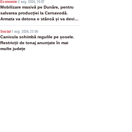
4
Economie
-
2 aug. 2026, 10:07
Mobilizare masivă pe Dunăre, pentru
salvarea producției la Cernavodă.
Armata va detona o stâncă și va devia
apa fluviului - IMAGINI AERIENE
5
Social
-
1 aug. 2026, 23:06
Canicula schimbă regulile pe șosele.
Restricții de tonaj anunțate în mai
multe județe