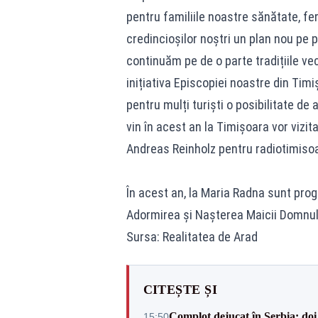
pentru familiile noastre sănătate, f
credincioșilor noștri un plan nou pe 
continuăm pe de o parte tradițiile vec
inițiativa Episcopiei noastre din Tim
pentru mulți turiști o posibilitate d
vin în acest an la Timișoara vor vizit
Andreas Reinholz pentru radiotimisoa
În acest an, la Maria Radna sunt progr
Adormirea și Nașterea Maicii Domnul
Sursa: Realitatea de Arad
CITEȘTE ȘI
Complot dejucat în Serbia: doi 
15:50