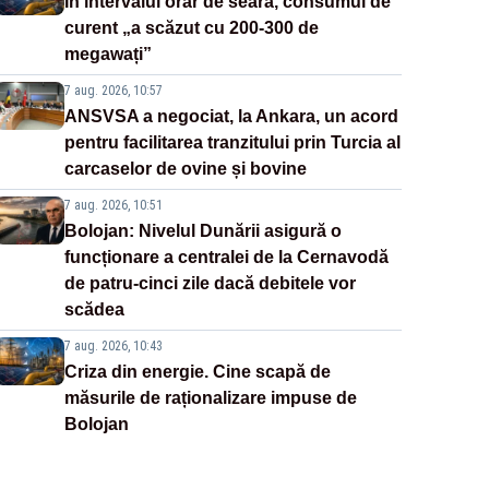
În intervalul orar de seară, consumul de
curent „a scăzut cu 200-300 de
megawați”
7 aug. 2026, 10:57
ANSVSA a negociat, la Ankara, un acord
pentru facilitarea tranzitului prin Turcia al
carcaselor de ovine și bovine
7 aug. 2026, 10:51
Bolojan: Nivelul Dunării asigură o
funcționare a centralei de la Cernavodă
de patru-cinci zile dacă debitele vor
scădea
7 aug. 2026, 10:43
Criza din energie. Cine scapă de
măsurile de raționalizare impuse de
Bolojan