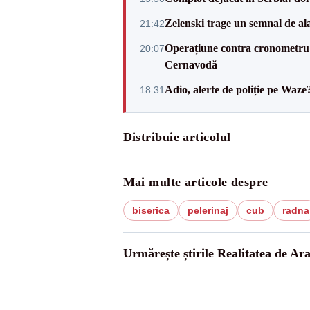
Zelenski trage un semnal de ala
21:42
Operațiune contra cronometru 
20:07
Cernavodă
Adio, alerte de poliție pe Waze
18:31
Distribuie articolul
Mai multe articole despre
biserica
pelerinaj
cub
radna
Urmărește știrile Realitatea de Ar