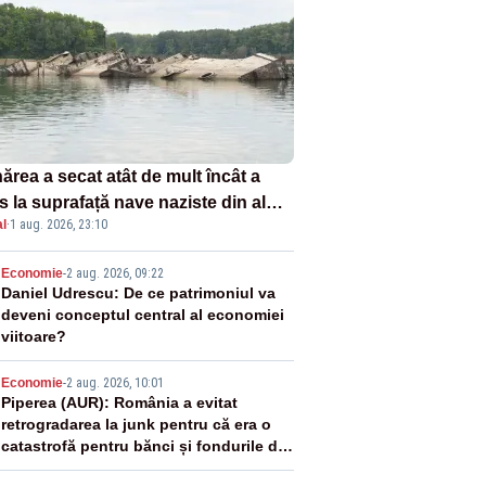
ărea a secat atât de mult încât a
s la suprafață nave naziste din al
l
·
1 aug. 2026, 23:10
lea război mondial
2
Economie
-
2 aug. 2026, 09:22
Daniel Udrescu: De ce patrimoniul va
deveni conceptul central al economiei
viitoare?
3
Economie
-
2 aug. 2026, 10:01
Piperea (AUR): România a evitat
retrogradarea la junk pentru că era o
catastrofă pentru bănci și fondurile de
pensii