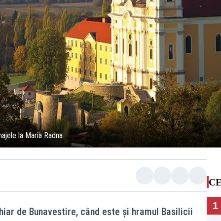
inajele la Maria Radna
CE
1
hiar de Bunavestire, când este și hramul Basilicii