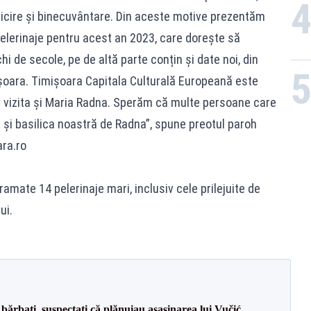
ericire și binecuvântare. Din aceste motive prezentăm
pelerinaje pentru acest an 2023, care dorește să
hi de secole, pe de altă parte conțin și date noi, din
ișoara. Timișoara Capitala Culturală Europeană este
e a vizita și Maria Radna. Sperăm că multe persoane care
a și basilica noastră de Radna”, spune preotul paroh
ra.ro
amate 14 pelerinaje mari, inclusiv cele prilejuite de
ui.
bărbați, suspectați că plănuiau asasinarea lui Vučić