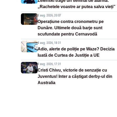
Zelenski trage un semnal de alarmă:
„Rachetele voastre ar putea salva vieți”
8 aug. 2026, 20:07
Operațiune contra cronometru pe
Dunăre. Ultimele două barje sunt
scufundate pentru Cernavodă
8 aug. 2026, 18:31
Adio, alerte de poliție pe Waze? Decizia
luată de Curtea de Justiție a UE
8 aug. 2026, 17:31
Cristi Chivu, victorie de senzație cu
Juventus! Inter a câștigat derby-ul din
Australia