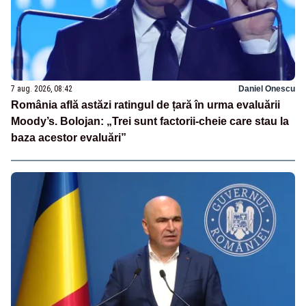
7 aug. 2026, 08:42
Daniel Onescu
România află astăzi ratingul de țară în urma evaluării
Moody’s. Bolojan: „Trei sunt factorii-cheie care stau la
baza acestor evaluări”