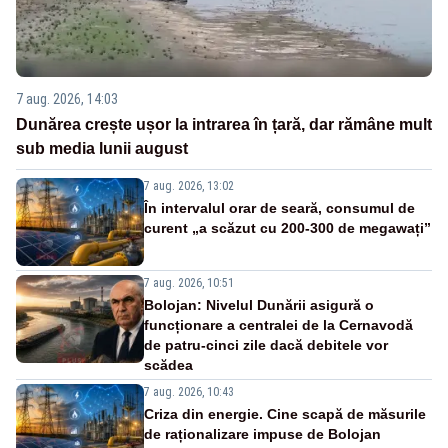
7 aug. 2026, 14:03
Dunărea crește ușor la intrarea în țară, dar rămâne mult
sub media lunii august
7 aug. 2026, 13:02
În intervalul orar de seară, consumul de
curent „a scăzut cu 200-300 de megawați”
7 aug. 2026, 10:51
Bolojan: Nivelul Dunării asigură o
funcționare a centralei de la Cernavodă
de patru-cinci zile dacă debitele vor
scădea
7 aug. 2026, 10:43
Criza din energie. Cine scapă de măsurile
de raționalizare impuse de Bolojan