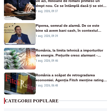
De azi, milioane de români primesc un
drept nou. Ce se întâmplă dacă ți se strică
un produs
1 aug. 2026, 09:37
Piperea, semnal de alarmă. De ce este
bine să avem bani cash, în contextul
alertei energetice?
1 aug. 2026, 09:39
România, la limita tehnică a importurilor
de energie. Prețurile cresc alarmant -
Analiză Realitatea Plus
1 aug. 2026, 09:46
România a scăpat de retrogradarea
economiei. Agenția Fitch menține ratingul
„BBB-” cu perspectivă negativă
1 aug. 2026, 06:48
CATEGORII POPULARE