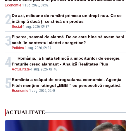
Economie
·
1 aug. 2026, 09:32
cunoscută de pe vremea lui Ceaușescu
2
De azi, milioane de români primesc un drept nou. Ce se
întâmplă dacă ți se strică un produs
Social
-
1 aug. 2026, 09:37
3
Piperea, semnal de alarmă. De ce este bine să avem bani
cash, în contextul alertei energetice?
Politica
-
1 aug. 2026, 09:39
4
România, la limita tehnică a importurilor de energie.
Prețurile cresc alarmant - Analiză Realitatea Plus
Actualitate
-
1 aug. 2026, 09:46
5
România a scăpat de retrogradarea economiei. Agenția
Fitch menține ratingul „BBB-” cu perspectivă negativă
Economie
-
1 aug. 2026, 06:48
ACTUALITATE