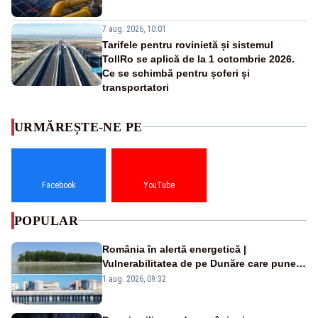
7 aug. 2026, 10:01
Tarifele pentru rovinietă și sistemul
TollRo se aplică de la 1 octombrie 2026.
Ce se schimbă pentru șoferi și
transportatori
URMĂREȘTE-NE PE
Facebook
YouTube
POPULAR
România în alertă energetică |
Vulnerabilitatea de pe Dunăre care pune
în pericol Centrala Cernavodă era
1 aug. 2026, 09:32
cunoscută de pe vremea lui Ceaușescu