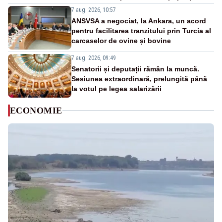
7 aug. 2026, 10:57
ANSVSA a negociat, la Ankara, un acord
pentru facilitarea tranzitului prin Turcia al
carcaselor de ovine și bovine
7 aug. 2026, 09:49
Senatorii și deputații rămân la muncă.
Sesiunea extraordinară, prelungită până
la votul pe legea salarizării
ECONOMIE