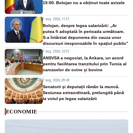
15:00. Bolojan nu a obținut toate avizele
7 aug. 2026, 11:51
Bolojan, despre legea salarizării: „Ar
putea fi adoptată în perioada următoare.
S-a întârziat depunerea din cauza unor
discursuri iresponsabile în spaţiul public”
7 aug. 2026, 10:57
ANSVSA a negociat, la Ankara, un acord
pentru facilitarea tranzitului prin Turcia al
carcaselor de ovine și bovine
7 aug. 2026, 09:49
Senatorii și deputații rămân la muncă.
Sesiunea extraordinară, prelungită până
la votul pe legea salarizării
ECONOMIE