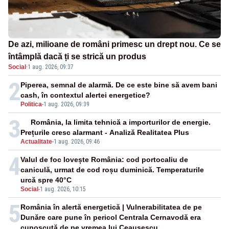
De azi, milioane de români primesc un drept nou. Ce se
întâmplă dacă ți se strică un produs
Social
·
1 aug. 2026, 09:37
2
Piperea, semnal de alarmă. De ce este bine să avem bani
cash, în contextul alertei energetice?
Politica
-
1 aug. 2026, 09:39
3
România, la limita tehnică a importurilor de energie.
Prețurile cresc alarmant - Analiză Realitatea Plus
Actualitate
-
1 aug. 2026, 09:46
4
Valul de foc lovește România: cod portocaliu de
caniculă, urmat de cod roșu duminică. Temperaturile
urcă spre 40°C
Social
-
1 aug. 2026, 10:15
5
România în alertă energetică | Vulnerabilitatea de pe
Dunăre care pune în pericol Centrala Cernavodă era
cunoscută de pe vremea lui Ceaușescu