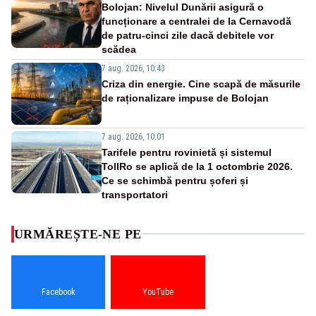
Bolojan: Nivelul Dunării asigură o
funcționare a centralei de la Cernavodă
de patru-cinci zile dacă debitele vor
scădea
7 aug. 2026, 10:43
Criza din energie. Cine scapă de măsurile
de raționalizare impuse de Bolojan
7 aug. 2026, 10:01
Tarifele pentru rovinietă și sistemul
TollRo se aplică de la 1 octombrie 2026.
Ce se schimbă pentru șoferi și
transportatori
URMĂREȘTE-NE PE
Facebook
YouTube