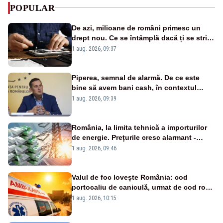
POPULAR
De azi, milioane de români primesc un
drept nou. Ce se întâmplă dacă ți se strică
un produs
1 aug. 2026, 09:37
Piperea, semnal de alarmă. De ce este
bine să avem bani cash, în contextul
alertei energetice?
1 aug. 2026, 09:39
România, la limita tehnică a importurilor
de energie. Prețurile cresc alarmant -
Analiză Realitatea Plus
1 aug. 2026, 09:46
Valul de foc lovește România: cod
portocaliu de caniculă, urmat de cod roșu
duminică. Temperaturile urcă spre 40°C
1 aug. 2026, 10:15