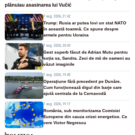
plănuiau asasinarea lui Vučić
7 aug. 2026, 21:42
Trump: Rusia ar putea lovi un stat NATO
în această toamnă. Ce spune despre
armele pentru Ucraina
7 aug. 2026, 20:43
Gest superb făcut de Adrian Mutu pentru
soția sa, Sandra. Zeci de mii de oameni au
văzut imaginile
7 aug. 2026, 19:45
Operațiune fără precedent pe Dunăre.
Cum funcționează digul din barje care
ajută centrala de la Cernavodă
7 aug. 2026, 19:17
România, sub monitorizarea Comisiei
Europene din cauza crizei energetice. Ce
cere Victor Negrescu