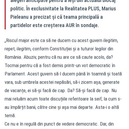
alegeri anticipate pentru a ieși din actualul blocaj
politic. În exclusivitate la Realitatea PLUS, Marius
Pieleanu a precizat și că teama principală a
partidelor este creșterea AUR în sondaje.
„Riscul major este ca să ne ducem cu acest guvern ilegitim,
repet, ilegitim, conform Constituției și a tuturor legilor din
România. Abuziv, pentru că nu are ce să caute acolo, da?
Tocmai pentru că a fost demis printr-un vot democratic în
Parlament. Acest guvern să-l ducem până în toamnă și toată
vara, sub umbrela acestei nepăsări, să-i zicem așa, generate
de vacanțe, ei să-și facă de cap. Da? Să-și facă de cap. Nu
mai reluăm acum toate discuțiile referitoare la seif, la cum s-
au împărțit banii, către cine și așa mai departe. Asta-i o altă
temă.
Ce nu e în regulă din punct de vedere democratic. Dar, din