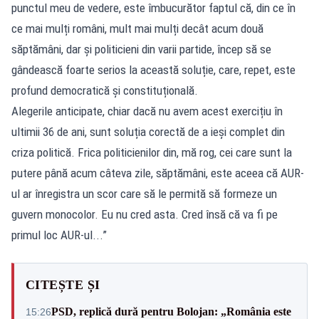
punctul meu de vedere, este îmbucurător faptul că, din ce în
ce mai mulți români, mult mai mulți decât acum două
săptămâni, dar și politicieni din varii partide, încep să se
gândească foarte serios la această soluție, care, repet, este
profund democratică și constituțională.
Alegerile anticipate, chiar dacă nu avem acest exercițiu în
ultimii 36 de ani, sunt soluția corectă de a ieși complet din
criza politică. Frica politicienilor din, mă rog, cei care sunt la
putere până acum câteva zile, săptămâni, este aceea că AUR-
ul ar înregistra un scor care să le permită să formeze un
guvern monocolor. Eu nu cred asta. Cred însă că va fi pe
primul loc AUR-ul...”
CITEȘTE ȘI
PSD, replică dură pentru Bolojan: „România este
15:26