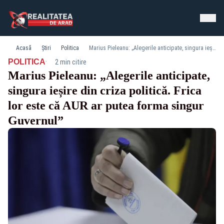
Acasă
Știri
Politica
Marius Pieleanu: „Alegerile anticipate, singura ieșire din criza politică. Frica lor este că AUR ar putea forma singur Guvernul”
·
POLITICA
2 min citire
Marius Pieleanu: „Alegerile anticipate,
singura ieșire din criza politică. Frica
lor este că AUR ar putea forma singur
Guvernul”