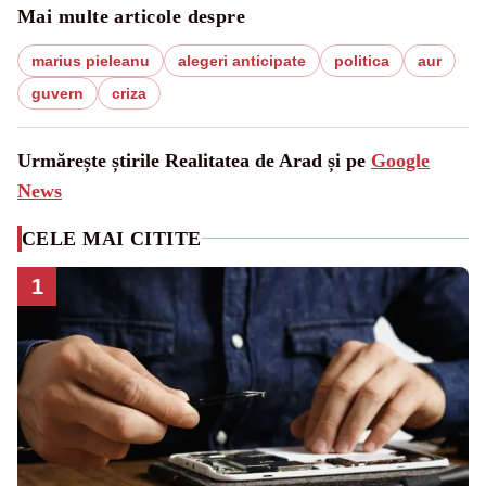
Mai multe articole despre
marius pieleanu
alegeri anticipate
politica
aur
guvern
criza
Urmărește știrile Realitatea de Arad și pe
Google
News
CELE MAI CITITE
1