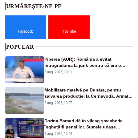
URMĂREȘTE-NE PE
Facebook
YouTube
POPULAR
Piperea (AUR): România a evitat
retrogradarea la junk pentru că era o
catastrofă pentru bănci și fondurile de
2 aug. 2026, 10:01
pensii
Mobilizare masivă pe Dunăre, pentru
salvarea producției la Cernavodă. Armata
va detona o stâncă și va devia apa
2 aug. 2026, 10:07
fluviului - IMAGINI AERIENE
Dorina Barcari dă în vileag șmecheria
înghețării pensiilor. Sumele uriașe
pierdute de fiecare român
2 aug. 2026, 10:09