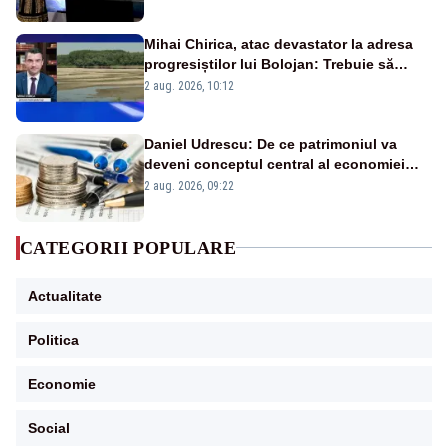
Mihai Chirica, atac devastator la adresa
progresiștilor lui Bolojan: Trebuie să
protejăm și natura, dar nu șținem omaneii
2 aug. 2026, 10:12
în stare permanentă de alertă
Daniel Udrescu: De ce patrimoniul va
deveni conceptul central al economiei
viitoare?
2 aug. 2026, 09:22
CATEGORII POPULARE
Actualitate
Politica
Economie
Social