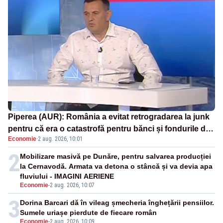
Piperea (AUR): România a evitat retrogradarea la junk
pentru că era o catastrofă pentru bănci și fondurile de
Economie
·
2 aug. 2026, 10:01
pensii
2
Mobilizare masivă pe Dunăre, pentru salvarea producției
la Cernavodă. Armata va detona o stâncă și va devia apa
fluviului - IMAGINI AERIENE
Economie
-
2 aug. 2026, 10:07
3
Dorina Barcari dă în vileag șmecheria înghețării pensiilor.
Sumele uriașe pierdute de fiecare român
Economie
-
2 aug. 2026, 10:09