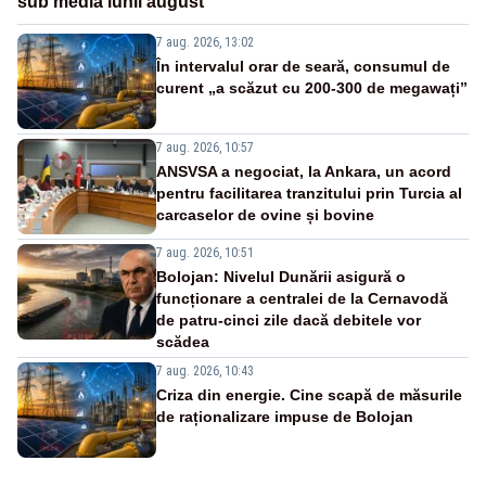
sub media lunii august
7 aug. 2026, 13:02
În intervalul orar de seară, consumul de
curent „a scăzut cu 200-300 de megawați”
7 aug. 2026, 10:57
ANSVSA a negociat, la Ankara, un acord
pentru facilitarea tranzitului prin Turcia al
carcaselor de ovine și bovine
7 aug. 2026, 10:51
Bolojan: Nivelul Dunării asigură o
funcționare a centralei de la Cernavodă
de patru-cinci zile dacă debitele vor
scădea
7 aug. 2026, 10:43
Criza din energie. Cine scapă de măsurile
de raționalizare impuse de Bolojan