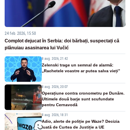
24 feb. 2026, 15:50
Complot dejucat în Serbia: doi bărbați, suspectați că
plănuiau asasinarea lui Vučić
8 aug. 2026, 21:42
Zelenski trage un semnal de alarmă:
„Rachetele voastre ar putea salva vieți”
8 aug. 2026, 20:07
Operațiune contra cronometru pe Dunăre.
Ultimele două barje sunt scufundate
pentru Cernavodă
8 aug. 2026, 18:31
Adio, alerte de poliție pe Waze? Decizia
luată de Curtea de Justiție a UE