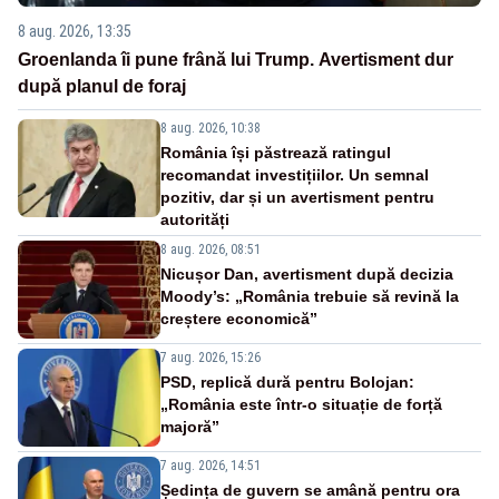
8 aug. 2026, 13:35
Groenlanda îi pune frână lui Trump. Avertisment dur
după planul de foraj
8 aug. 2026, 10:38
România își păstrează ratingul
recomandat investițiilor. Un semnal
pozitiv, dar și un avertisment pentru
autorități
8 aug. 2026, 08:51
Nicușor Dan, avertisment după decizia
Moody’s: „România trebuie să revină la
creștere economică”
7 aug. 2026, 15:26
PSD, replică dură pentru Bolojan:
„România este într-o situație de forță
majoră”
7 aug. 2026, 14:51
Ședința de guvern se amână pentru ora