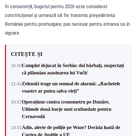
În consecință, bugetul pentru 2026 este considerat
constituțional și urmează să fie transmis președintelui
României pentru promulgare, pas necesar pentru intrarea sa în
vigoare.
CITEȘTE ȘI
Complot dejucat în Serbia: doi bărbați, suspectați
15:50
că plănuiau asasinarea lui Vučić
Zelenski trage un semnal de alarmă: „Rachetele
21:42
voastre ar putea salva vieți”
Operațiune contra cronometru pe Dunăre.
20:07
Ultimele două barje sunt scufundate pentru
Cernavodă
Adio, alerte de poliție pe Waze? Decizia luată de
18:31
Curtea de Justiție a UE