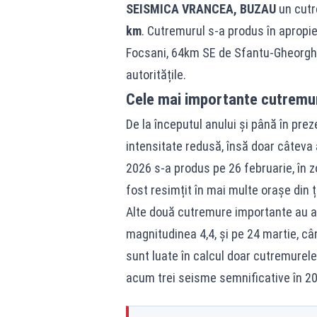
SEISMICA VRANCEA, BUZAU
un cutr
km
. Cutremurul s-a produs în aprop
Focsani, 64km SE de Sfantu-Gheorghe
autoritățile.
Cele mai importante cutremu
De la începutul anului și până în pre
intensitate redusă, însă doar câteva
2026 s-a produs pe 26 februarie, în 
fost resimțit în mai multe orașe din ț
Alte două cutremure importante au av
magnitudinea 4,4, și pe 24 martie, câ
sunt luate în calcul doar cutremurel
acum trei seisme semnificative în 2