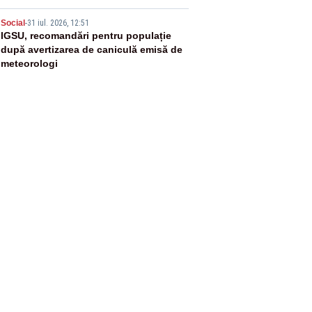
5
Social
-
31 iul. 2026, 12:51
IGSU, recomandări pentru populație
după avertizarea de caniculă emisă de
meteorologi