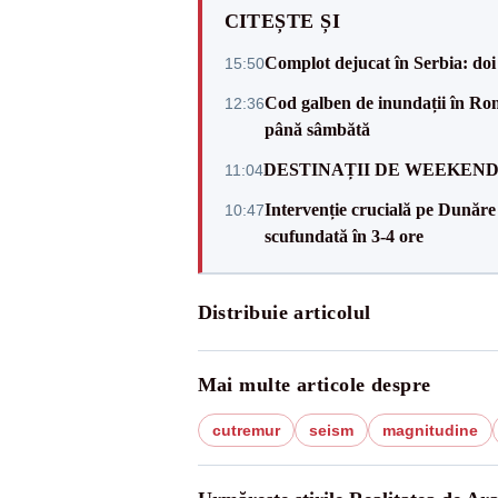
CITEȘTE ȘI
Complot dejucat în Serbia: doi 
15:50
Cod galben de inundații în Româ
12:36
până sâmbătă
DESTINAȚII DE WEEKEND: sfâr
11:04
Intervenție crucială pe Dunăr
10:47
scufundată în 3-4 ore
Distribuie articolul
Mai multe articole despre
cutremur
seism
magnitudine