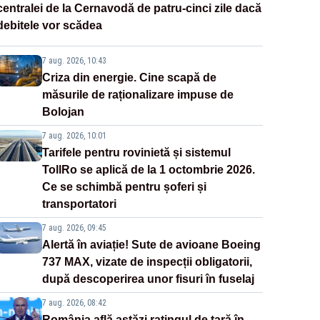
centralei de la Cernavodă de patru-cinci zile dacă
debitele vor scădea
7 aug. 2026, 10:43
Criza din energie. Cine scapă de
măsurile de raționalizare impuse de
Bolojan
7 aug. 2026, 10:01
Tarifele pentru rovinietă și sistemul
TollRo se aplică de la 1 octombrie 2026.
Ce se schimbă pentru șoferi și
transportatori
7 aug. 2026, 09:45
Alertă în aviație! Sute de avioane Boeing
737 MAX, vizate de inspecții obligatorii,
după descoperirea unor fisuri în fuselaj
7 aug. 2026, 08:42
România află astăzi ratingul de țară în