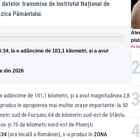
t datelor transmise de Institutul Național de
izica Pământului.
Ale
plat
Actua
asu
:34, la o adâncime de 101,1 kilometri, și a avut
onl
e din 2026
 o adâncime de 101,1 kilometri, și a avut magnitudinea 2,8.
-a produs în apropierea mai multor orașe importante: la 50
metri sud de Focșani, 64 de kilometri sud-est de Sfântu
ov și 70 de kilometri nord-est de Ploiești.
:34
(ora locală a României), s-a produs în
ZONA