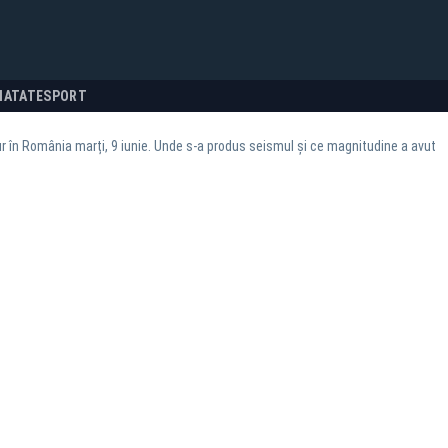
NATATE
SPORT
 în România marți, 9 iunie. Unde s-a produs seismul și ce magnitudine a avut