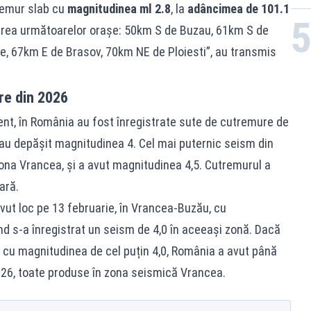
emur slab cu
magnitudinea ml 2.8
, la
adâncimea de 101.1
ierea următoarelor oraşe: 50km S de Buzau, 61km S de
, 67km E de Brasov, 70km NE de Ploiesti”, au transmis
re din 2026
zent, în România au fost înregistrate sute de cutremure de
 au depășit magnitudinea 4. Cel mai puternic seism din
zona Vrancea, și a avut magnitudinea 4,5. Cutremurul a
ară.
ut loc pe 13 februarie, în Vrancea-Buzău, cu
nd s-a înregistrat un seism de 4,0 în aceeași zonă. Dacă
e cu magnitudinea de cel puțin 4,0, România a avut până
026, toate produse în zona seismică Vrancea.