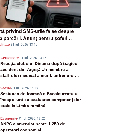
rtă privind SMS-urile false despre
a parcării. Anunț pentru șoferi
litate
·
31 iul. 2026, 13:10
pra unei noi metode de fraudă
ine
2
Actualitate
-
31 iul. 2026, 13:16
Reacția clubului Dinamo după tragicul
accident din Argeș: Un membru al
staff-ului medical a murit, antrenorul
Adrian Ropotan este în spital
3
Social
-
31 iul. 2026, 13:19
Sesiunea de toamnă a Bacalaureatului
începe luni cu evaluarea competențelor
orale la Limba română
4
Economie
-
31 iul. 2026, 13:22
ANPC a amendat peste 1.250 de
operatori economici