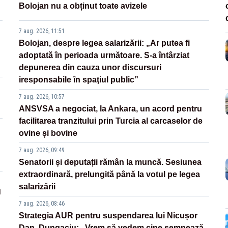
Bolojan nu a obținut toate avizele
7 aug. 2026, 11:51
Bolojan, despre legea salarizării: „Ar putea fi
adoptată în perioada următoare. S-a întârziat
depunerea din cauza unor discursuri
iresponsabile în spaţiul public”
7 aug. 2026, 10:57
ANSVSA a negociat, la Ankara, un acord pentru
facilitarea tranzitului prin Turcia al carcaselor de
ovine și bovine
7 aug. 2026, 09:49
Senatorii și deputații rămân la muncă. Sesiunea
extraordinară, prelungită până la votul pe legea
salarizării
g
7 aug. 2026, 08:46
Strategia AUR pentru suspendarea lui Nicușor
Dan. Dungaciu: „Vrem să vedem cine semnează