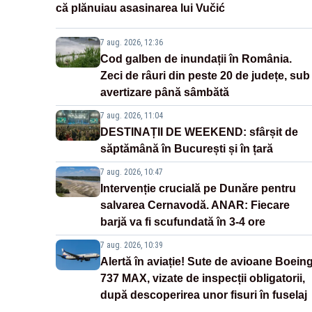
că plănuiau asasinarea lui Vučić
7 aug. 2026, 12:36
Cod galben de inundații în România.
Zeci de râuri din peste 20 de județe, sub
avertizare până sâmbătă
7 aug. 2026, 11:04
DESTINAȚII DE WEEKEND: sfârșit de
săptămână în București și în țară
7 aug. 2026, 10:47
Intervenție crucială pe Dunăre pentru
salvarea Cernavodă. ANAR: Fiecare
barjă va fi scufundată în 3-4 ore
7 aug. 2026, 10:39
Alertă în aviație! Sute de avioane Boein
737 MAX, vizate de inspecții obligatorii,
după descoperirea unor fisuri în fuselaj