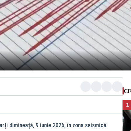
CE
1
rți dimineață, 9 iunie 2026, în zona seismică