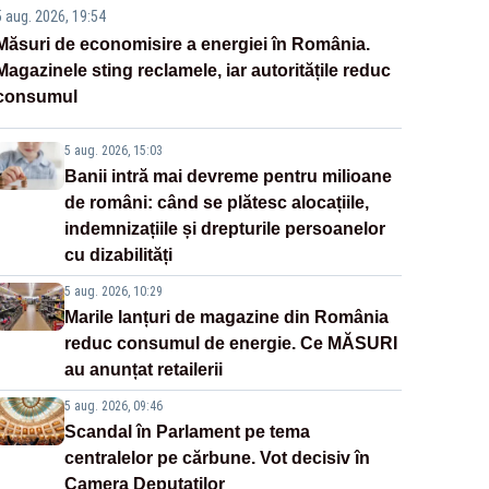
5 aug. 2026, 19:54
Măsuri de economisire a energiei în România.
Magazinele sting reclamele, iar autoritățile reduc
consumul
5 aug. 2026, 15:03
Banii intră mai devreme pentru milioane
de români: când se plătesc alocațiile,
indemnizațiile și drepturile persoanelor
cu dizabilități
5 aug. 2026, 10:29
Marile lanțuri de magazine din România
reduc consumul de energie. Ce MĂSURI
au anunțat retailerii
5 aug. 2026, 09:46
Scandal în Parlament pe tema
centralelor pe cărbune. Vot decisiv în
Camera Deputaților