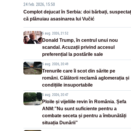
24 feb. 2026, 15:50
Complot dejucat în Serbia: doi bărbați, suspectaț
că plănuiau asasinarea lui Vučić
5 aug. 2026, 21:52
Donald Trump, în centrul unui nou
scandal. Acuzații privind accesul
preferențial la postările sale
5 aug. 2026, 20:49
Trenurile care îi scot din sărite pe
români. Călătorii reclamă aglomerația și
condițiile insuportabile
5 aug. 2026, 20:47
Ploile și vijeliile revin în România. Șefa
ANM:”Nu sunt suficiente pentru a
combate seceta și pentru a îmbunătăți
situația Dunării”