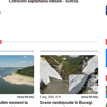
Cotroceni săptămâna viitoare - SURSE
i
E
Ionuț Nichita
5 aug. 2026, 18:41
Ionuț Nichita
ltim moment la
Scene neobișnuite în Bucegi.