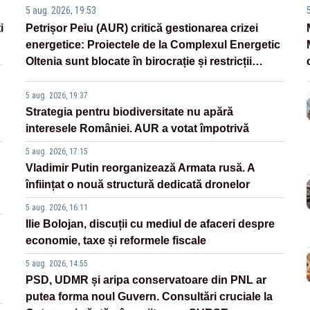
5 aug. 2026, 19:53
i
Petrișor Peiu (AUR) critică gestionarea crizei
energetice: Proiectele de la Complexul Energetic
Oltenia sunt blocate în birocrație și restricții
legislative
5 aug. 2026, 19:37
Strategia pentru biodiversitate nu apără
interesele României. AUR a votat împotrivă
5 aug. 2026, 17:15
Vladimir Putin reorganizează Armata rusă. A
înființat o nouă structură dedicată dronelor
5 aug. 2026, 16:11
Ilie Bolojan, discuții cu mediul de afaceri despre
economie, taxe și reformele fiscale
5 aug. 2026, 14:55
PSD, UDMR și aripa conservatoare din PNL ar
putea forma noul Guvern. Consultări cruciale la