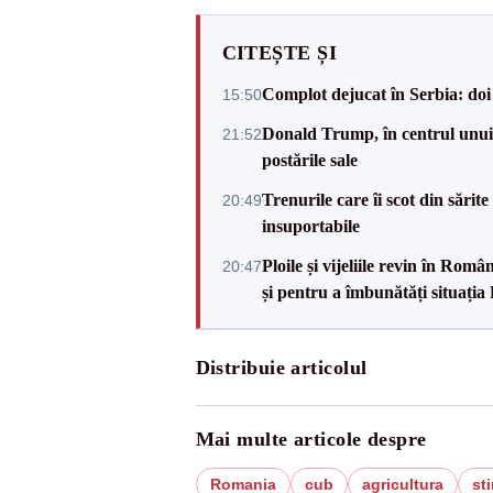
CITEȘTE ȘI
Complot dejucat în Serbia: doi 
15:50
Donald Trump, în centrul unui n
21:52
postările sale
Trenurile care îi scot din sărit
20:49
insuportabile
Ploile și vijeliile revin în Ro
20:47
și pentru a îmbunătăți situația
Distribuie articolul
Mai multe articole despre
Romania
cub
agricultura
sti