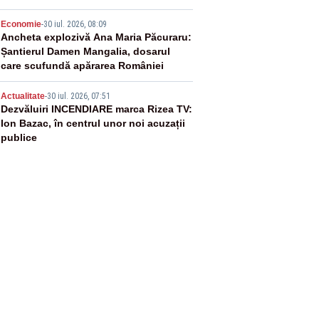
4
Economie
-
30 iul. 2026, 08:09
Ancheta explozivă Ana Maria Păcuraru:
Șantierul Damen Mangalia, dosarul
care scufundă apărarea României
5
Actualitate
-
30 iul. 2026, 07:51
Dezvăluiri INCENDIARE marca Rizea TV:
Ion Bazac, în centrul unor noi acuzații
publice