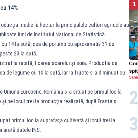
1
 cu 14%
oducţia medie la hectar la principalele culturi agricole au
ublicate luni de Institutul Naţional de Statistică.
t cu 14 la sută, cea de porumb cu aproximativ 31 de
peste 23 la sută.
strat la rapiţă, floarea soarelui şi soia. Producţia de
Con
spi
cea de legume cu 10 la sută, iar la fructe s-a diminuat cu
Sana
 Uniunii Europene, România s-a situat pe primul loc la
i pe locul trei la producţia realizată, după Franţa şi
pat primul loc la suprafaţa cultivată şi locul trei la
i arată datele INS.