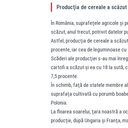
Producţia de cereale a scăzut
În România, suprafeţele agricole şi pr
scăzut, anul trecut, potrivit datelor p
Astfel, producţia de cereale a scăzu
procente, iar cea de leguminoase cu 
Scăderi ale producţiei s-au mai înregi
cartofi a scăzut şi ea cu 18 la sută, 
7,5 procente.
În schimb, faţă de statele membre ale
suprafaţa cultivată cu porumb boabe ş
Polonia.
La floarea soarelui, ţara noastră a ocu
producţie, după Ungaria şi Franţa, ma