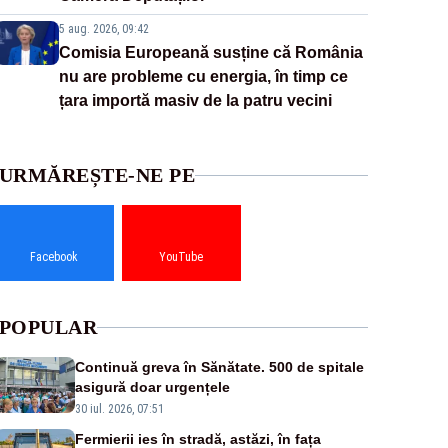
5 aug. 2026, 09:42
Comisia Europeană susține că România
nu are probleme cu energia, în timp ce
țara importă masiv de la patru vecini
URMĂREȘTE-NE PE
Facebook
YouTube
POPULAR
Continuă greva în Sănătate. 500 de spitale
asigură doar urgențele
30 iul. 2026, 07:51
Fermierii ies în stradă, astăzi, în fața