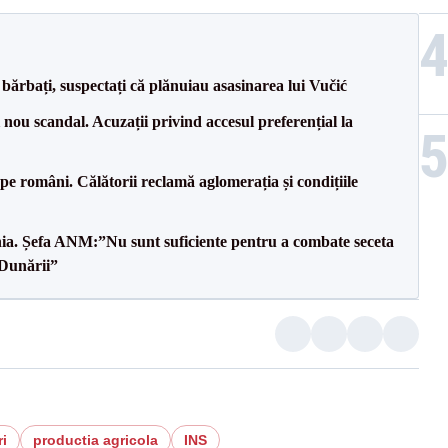
bărbați, suspectați că plănuiau asasinarea lui Vučić
ou scandal. Acuzații privind accesul preferențial la
e pe români. Călătorii reclamă aglomerația și condițiile
mânia. Șefa ANM:”Nu sunt suficiente pentru a combate seceta
 Dunării”
ri
productia agricola
INS