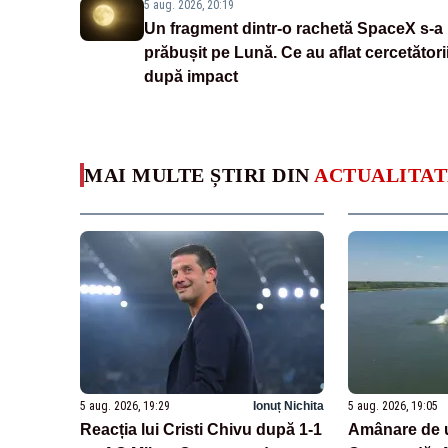
5 aug. 2026, 20:19
Un fragment dintr-o rachetă SpaceX s-a
prăbușit pe Lună. Ce au aflat cercetători
după impact
MAI MULTE ȘTIRI DIN
ACTUALITAT
5 aug. 2026, 19:29
Ionuț Nichita
5 aug. 2026, 19:05
Reacția lui Cristi Chivu după 1-1
Amânare de u