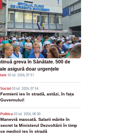
tinuă greva în Sănătate. 500 de
tale asigură doar urgențele
tate
·
30 iul. 2026, 07:51
2
Social
-
30 iul. 2026, 07:54
Fermierii ies în stradă, astăzi, în fața
Guvernului!
3
Politica
-
30 iul. 2026, 08:00
Manevră mascată. Salarii mărite în
secret la Ministerul Dezvoltării în timp
ce medicii ies în stradă