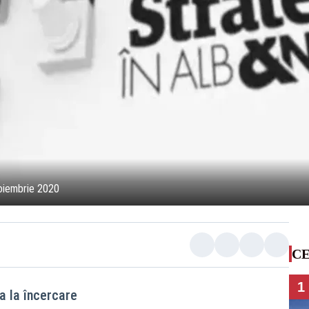
 noiembrie 2020
CE
1
a la încercare