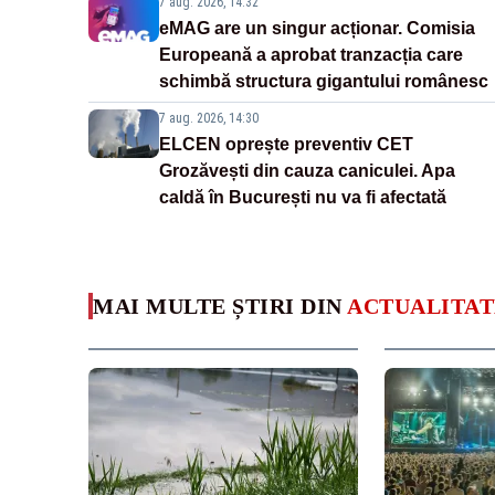
7 aug. 2026, 14:32
eMAG are un singur acționar. Comisia
Europeană a aprobat tranzacția care
schimbă structura gigantului românesc
7 aug. 2026, 14:30
ELCEN oprește preventiv CET
Grozăvești din cauza caniculei. Apa
caldă în București nu va fi afectată
MAI MULTE ȘTIRI DIN
ACTUALITAT