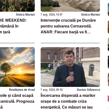
Stoica Marian
7 aug. 2026, 10:47
Stoica Marian
 DE WEEKEND:
Intervenție crucială pe Dunăre
ptămână în
pentru salvarea Cernavodă.
n țară
ANAR: Fiecare barjă va fi
scufundată în 3-4 ore
Realitatea de Arad
7 aug. 2026, 09:30
Darius Stănescu
oile și când scapă
Încercarea disperată a marilor
aniculă. Prognoza
orașe de a combate criza
nă
energetică. Ce măsuri se iau