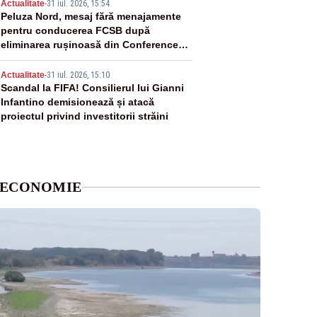
4
economice și financiare
Actualitate
-
31 iul. 2026, 15:54
Peluza Nord, mesaj fără menajamente
pentru conducerea FCSB după
eliminarea rușinoasă din Conference
League
5
Actualitate
-
31 iul. 2026, 15:10
Scandal la FIFA! Consilierul lui Gianni
Infantino demisionează și atacă
proiectul privind investitorii străini
ECONOMIE