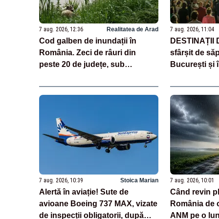
7 aug. 2026, 12:36
Realitatea de Arad
7 aug. 2026, 11:04
Cod galben de inundații în
DESTINAȚII
România. Zeci de râuri din
sfârșit de să
peste 20 de județe, sub
București și î
avertizare până sâmbătă
7 aug. 2026, 10:39
Stoica Marian
7 aug. 2026, 10:01
Alertă în aviație! Sute de
Când revin pl
avioane Boeing 737 MAX, vizate
România de c
de inspecții obligatorii, după
ANM pe o lu