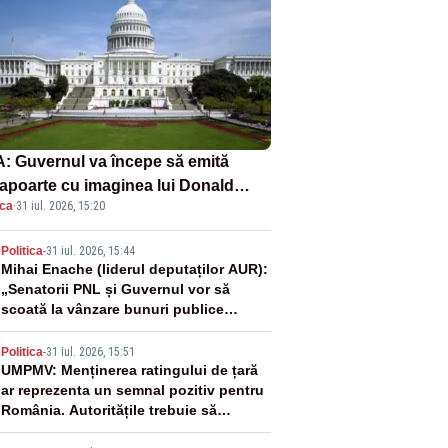
: Guvernul va începe să emită
apoarte cu imaginea lui Donald
ica
·
31 iul. 2026, 15:20
mp începând cu 8 august
2
Politica
-
31 iul. 2026, 15:44
Mihai Enache (liderul deputaților AUR):
„Senatorii PNL și Guvernul vor să
scoată la vânzare bunuri publice
pentru a stinge datoriile pentru
3
vaccinurile Pfizer!”
Politica
-
31 iul. 2026, 15:51
UMPMV: Menținerea ratingului de țară
ar reprezenta un semnal pozitiv pentru
România. Autoritățile trebuie să
continue consolidarea stabilității