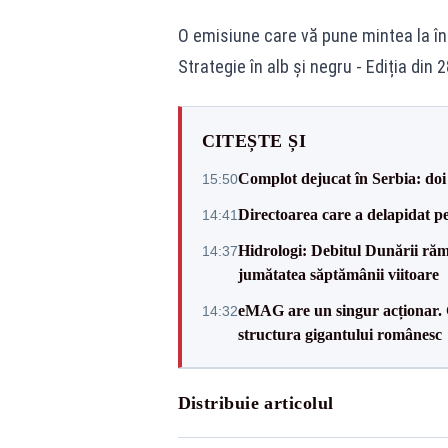
O emisiune care vă pune mintea la în
Strategie în alb și negru - Ediția din
CITEȘTE ȘI
Complot dejucat în Serbia: doi 
15:50
Directoarea care a delapidat pes
14:41
Hidrologi: Debitul Dunării rămâ
14:37
jumătatea săptămânii viitoare
eMAG are un singur acționar. 
14:32
structura gigantului românesc
Distribuie articolul