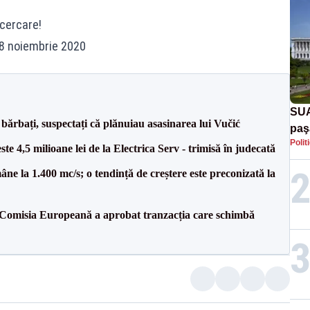
cercare!
 28 noiembrie 2020
SUA
bărbați, suspectați că plănuiau asasinarea lui Vučić
paş
Polit
Tru
te 4,5 milioane lei de la Electrica Serv - trimisă în judecată
ne la 1.400 mc/s; o tendință de creștere este preconizată la
Comisia Europeană a aprobat tranzacția care schimbă