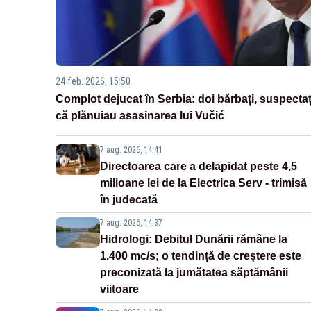
24 feb. 2026, 15:50
Complot dejucat în Serbia: doi bărbați, suspectaț
că plănuiau asasinarea lui Vučić
7 aug. 2026, 14:41
Directoarea care a delapidat peste 4,5
milioane lei de la Electrica Serv - trimisă
în judecată
7 aug. 2026, 14:37
Hidrologi: Debitul Dunării rămâne la
1.400 mc/s; o tendință de creștere este
preconizată la jumătatea săptămânii
viitoare