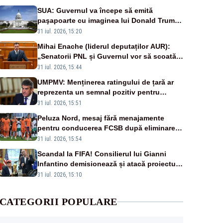
SUA: Guvernul va începe să emită
paşapoarte cu imaginea lui Donald Trump
începând cu 8 august
31 iul. 2026, 15:20
Mihai Enache (liderul deputaților AUR):
„Senatorii PNL și Guvernul vor să scoată
la vânzare bunuri publice pentru a stinge
31 iul. 2026, 15:44
datoriile pentru vaccinurile Pfizer!”
UMPMV: Menținerea ratingului de țară ar
reprezenta un semnal pozitiv pentru
România. Autoritățile trebuie să continue
31 iul. 2026, 15:51
consolidarea stabilității economice și
Peluza Nord, mesaj fără menajamente
financiare
pentru conducerea FCSB după eliminarea
rușinoasă din Conference League
31 iul. 2026, 15:54
Scandal la FIFA! Consilierul lui Gianni
Infantino demisionează și atacă proiectul
privind investitorii străini
31 iul. 2026, 15:10
CATEGORII POPULARE