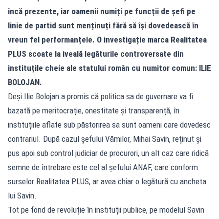
încă prezente, iar oamenii numiți pe funcții de șefi pe
linie de partid sunt menținuți fără să își dovedească în
vreun fel performanțele. O investigație marca Realitatea
PLUS scoate la iveală legăturile controversate din
instituțile cheie ale statului român cu numitor comun: ILIE
BOLOJAN.
Deși Ilie Bolojan a promis că politica sa de guvernare va fi
bazată pe meritocrație, onestitate și transparență, în
instituțiile aflate sub păstorirea sa sunt oameni care dovedesc
contrariul. După cazul șefului Vămilor, Mihai Savin, reținut și
pus apoi sub control judiciar de procurori, un alt caz care ridică
semne de întrebare este cel al șefului ANAF, care conform
surselor Realitatea PLUS, ar avea chiar o legătură cu ancheta
lui Savin.
Tot pe fond de revoluție în instituții publice, pe modelul Savin