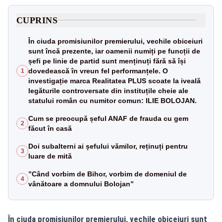
CUPRINS
În ciuda promisiunilor premierului, vechile obiceiuri
sunt încă prezente, iar oamenii numiți pe funcții de
șefi pe linie de partid sunt menținuți fără să își
dovedească în vreun fel performanțele. O
1
investigație marca Realitatea PLUS scoate la iveală
legăturile controversate din instituțile cheie ale
statului român cu numitor comun: ILIE BOLOJAN.
Cum se preocupă șeful ANAF de frauda cu gem
2
făcut în casă
Doi subalterni ai șefului vămilor, reținuți pentru
3
luare de mită
”Când vorbim de Bihor, vorbim de domeniul de
4
vânătoare a domnului Bolojan”
În ciuda promisiunilor premierului, vechile obiceiuri sunt