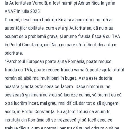
la Autoritatea Vamală, a fost numit și Adrian Nica la șefia
ANAF în iulie 2025.
Doar că, deși Laura Codruța Kovesi a acuzat o carență a
autorităților abilitate, cum este și Autoritatea, că nu s-au
ocupat de o problemă gravă, și anume frauda fiscală cu TVA
în Portul Constanța, nici Nica nu pare să fi făcut din asta o
prioritate.
”Parchetul European poate ajuta România, poate reduce
frauda cu TVA, poate reduce frauda vamală, poate ajuta statul
român să aibă mai mulți bani în buget. Asta este datoria
noastră și asta este ceea ce facem. Dacă nimeni nu ne
sesizează și nimeni nu vrea să lucreze cu noi, vă promit eu că
o să lucrăm încet, mai greu, mai dificil, dar tot o să ajungem
acolo, în Portul Constanța. Eu aștept totuși ca anumite
instituții din România să se trezească și să facă ceea ce
trebuie făcut, cum e normal, pentru că nu noi oricum o să ne