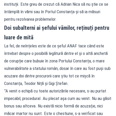
instituții. Este greu de crezut că Adrian Nica să nu știe ce se
întâmplă în vămi sau în Portul Constanța și să ia măsuri
pentru rezolvarea problemelor.
Doi subalterni ai șefului vămilor, reținuți pentru
luare de mită
La fel, de neînțeles este de ce șeful ANAF tace când este
întrebat despre o posibilă legătură dintre el și o altă anchetă
de corupție care bubuie în zona Portului Constanța, o mare
vulnerabilitate a statului român, dosar în care au fost puși sub
acuzare doi dintre procurorii care știu tot ce mișcă în
Constanța, Teodor Niță și Gigi Ștefan.
”A venit o echipă cu toate autorizările necesare, s-au purtat
impecabil, procedural. Au plecat aşa cum au venit. Nu au găsit
bonus sau altceva. Nu există nicio formă de acuzaţie, nici
măcar martor nu sunt. Este o chestiune, s-a verificat sau