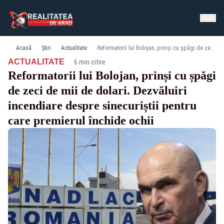
Acasă
Știri
Actualitate
Reformatorii lui Bolojan, prinși cu șpăgi de zeci de mii de dolari. Dezvăluiri incendiare despre sinecuriștii pentru care premierul închide ochii
·
ACTUALITATE
6 min citire
Reformatorii lui Bolojan, prinși cu șpăgi
de zeci de mii de dolari. Dezvăluiri
incendiare despre sinecuriștii pentru
care premierul închide ochii