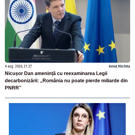
4 aug. 2026, 21:27
Ionuț Nichita
Nicușor Dan amenință cu reexaminarea Legii
decarbonizării: „România nu poate pierde miliarde din
PNRR”