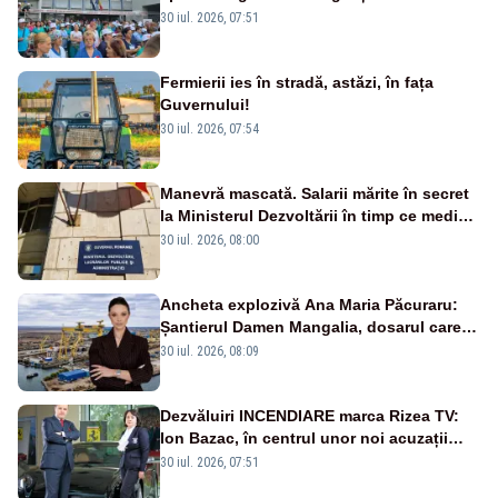
30 iul. 2026, 07:51
Fermierii ies în stradă, astăzi, în fața
Guvernului!
30 iul. 2026, 07:54
Manevră mascată. Salarii mărite în secret
la Ministerul Dezvoltării în timp ce medicii
ies în stradă
30 iul. 2026, 08:00
Ancheta explozivă Ana Maria Păcuraru:
Șantierul Damen Mangalia, dosarul care
scufundă apărarea României
30 iul. 2026, 08:09
Dezvăluiri INCENDIARE marca Rizea TV:
Ion Bazac, în centrul unor noi acuzații
publice
30 iul. 2026, 07:51