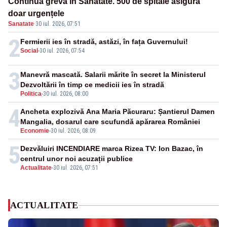
Continuă greva în Sănătate. 500 de spitale asigură
doar urgențele
Sanatate
·
30 iul. 2026, 07:51
2
Fermierii ies în stradă, astăzi, în fața Guvernului!
Social
-
30 iul. 2026, 07:54
3
Manevră mascată. Salarii mărite în secret la Ministerul
Dezvoltării în timp ce medicii ies în stradă
Politica
-
30 iul. 2026, 08:00
4
Ancheta explozivă Ana Maria Păcuraru: Șantierul Damen
Mangalia, dosarul care scufundă apărarea României
Economie
-
30 iul. 2026, 08:09
5
Dezvăluiri INCENDIARE marca Rizea TV: Ion Bazac, în
centrul unor noi acuzații publice
Actualitate
-
30 iul. 2026, 07:51
ACTUALITATE