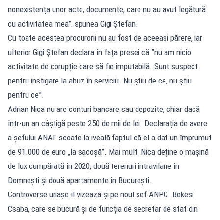
nonexistența unor acte, documente, care nu au avut legătură
cu activitatea mea”, spunea Gigi Ștefan.
Cu toate acestea procurorii nu au fost de aceeași părere, iar
ulterior Gigi Ștefan declara în fața presei că ”nu am nicio
activitate de corupție care să fie imputabilă. Sunt suspect
pentru instigare la abuz în serviciu. Nu știu de ce, nu știu
pentru ce”.
Adrian Nica nu are conturi bancare sau depozite, chiar dacă
într-un an câștigă peste 250 de mii de lei. Declarația de avere
a șefului ANAF scoate la iveală faptul că el a dat un împrumut
de 91.000 de euro „la sacoșă”. Mai mult, Nica deține o mașină
de lux cumpărată în 2020, două terenuri intravilane în
Domnești și două apartamente în București.
Controverse uriașe îl vizează și pe noul șef ANPC. Bekesi
Csaba, care se bucură și de funcția de secretar de stat din